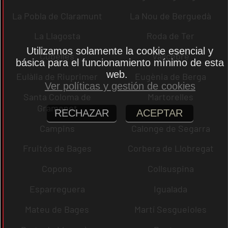
La Pobla de Claramunt
La Nou de Berguedà
La Llagosta
Roda de Ter
Utilizamos solamente la cookie esencial y
Cubelles
Vallcebre
básica para el funcionamiento mínimo de esta
web.
Eulàlia de Riuprimer
Eugènia de Berga
Ver políticas y gestión de cookies
Santa Coloma de
Martorelles
Gramenet
RECHAZAR
ACEPTAR
Campins
Calonge de Segarra
Fruitós de Bages
Corbera de Llobregat
Copons
Collsuspina
Esparreguera
Igualada
Mateu de Bages
Martí Sesgueioles