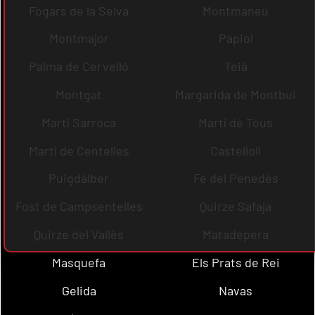
Fogars de la Selva
Montmaneu
Montmajor
Papiol
Palma de Cervelló
Teià
Montgat
Margarida de Montbui
Martí Sarroca
Martí de Tous
Martí de Centelles
Castellolí
Puigdàlber
Fe del Penedès
Fost de Campsentelles
Quirze Safaja
Quirze del Vallès
Matadepera
Masquefa
Els Prats de Rei
Gelida
Navas