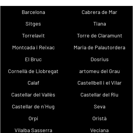
Barcelona
Cabrera de Mar
Sitges
Tiana
Torrelavit
Torre de Claramunt
Montcada i Reixac
Maria de Palautordera
El Bruc
Dosrius
Cornellà de Llobregat
artomeu del Grau
Calaf
Castellbell i el Vilar
Castellar del Vallès
Castellar del Riu
Castellar de n´Hug
Seva
Orpí
Oristà
Vilalba Sasserra
Veciana