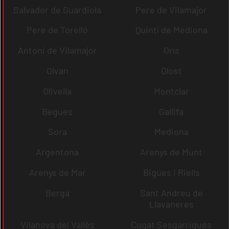
Salvador de Guardiola
Pere de Vilamajor
Pere de Torelló
Quintí de Mediona
Antoni de Vilamajor
Orís
Olvan
Olost
Olivella
Montclar
Begues
Gallifa
Sora
Mediona
Argentona
Arenys de Munt
Arenys de Mar
Bigues i Riells
Berga
Sant Andreu de
Llavaneres
Vilanova del Vallès
Cugat Sesgarrigues