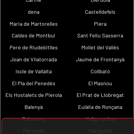
dena
Castelldefels
Maria de Martorelles
Piera
Caldes de Montbui
Sant Feliu Sasserra
Pere de Riudebitlles
Mollet del Vallès
Joan de Vilatorrada
Jaume de Frontanyà
Iscle de Vallalta
Collbató
El Pla del Penedès
El Masnou
Els Hostalets de Pierola
El Prat de Llobregat
Balenyà
Eulàlia de Ronçana
Balsareny
Vallgorguina
Martorell
Marganell