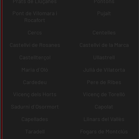
Prats de Lluçanès
Pontons
Pont de Vilomara i
Pujalt
Rocafort
Cercs
Centelles
Castellví de Rosanes
Castellví de la Marca
Castellterçol
Ullastrell
Maria d´Oló
Julià de Vilatorta
Cardedeu
Pere de Ribes
Vicenç dels Horts
Vicenç de Torelló
Sadurní d´Osormort
Capolat
Capellades
Llinars del Vallès
Taradell
Fogars de Montclús