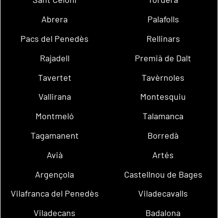
Abrera
Palafolls
Pacs del Penedès
Rellinars
Rajadell
Premià de Dalt
Tavertet
Tavèrnoles
Vallirana
Montesquiu
Montmeló
Talamanca
Tagamanent
Borredà
Avià
Artés
Argençola
Castellnou de Bages
Vilafranca del Penedès
Viladecavalls
Viladecans
Badalona