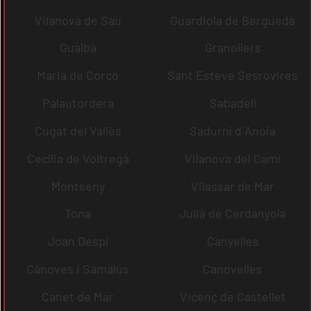
Vilanova de Sau
Guardiola de Berguedà
Gualba
Granollers
Maria de Corcó
Sant Esteve Sesrovires
Palautordera
Sabadell
Cugat del Vallès
Sadurní d´Anoia
Cecília de Voltregà
Vilanova del Camí
Montseny
Vilassar de Mar
Tona
Julià de Cerdanyola
Joan Despí
Canyelles
Cànoves i Samalús
Canovelles
Canet de Mar
Vicenç de Castellet