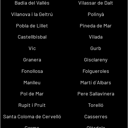
Badia del Vallès
Vilassar de Dalt
Vilanova i la Geltrú
Polinyà
Pobla de Lillet
Pineda de Mar
Castellbisbal
Vilada
Vic
Gurb
Granera
Gisclareny
Fonollosa
Folgueroles
Manlleu
Martí d´Albars
Pol de Mar
Pere Sallavinera
Rupit i Pruit
Torelló
Santa Coloma de Cervelló
Casserres
Carme
Olèrdola