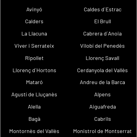
Avinyó
Caldes d´Estrac
Calders
El Brull
La Llacuna
Cabrera d´Anoia
Viver i Serrateix
Vilobí del Penedès
Ripollet
Llorenç Savall
Llorenç d´Hortons
Cerdanyola del Vallès
Mataró
Andreu de la Barca
Agustí de Lluçanès
Alpens
Alella
Aiguafreda
Bagà
Cabrils
Montornès del Vallès
Monistrol de Montserrat