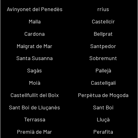
Avinyonet del Penedès
rrius
Malla
Castellcir
Cardona
Bellprat
Malgrat de Mar
Santpedor
Santa Susanna
Sobremunt
Sagàs
Pallejà
Moià
Castellgalí
Castellfullit del Boix
Perpètua de Mogoda
Sant Boi de Lluçanès
Sant Boi
Terrassa
Lluçà
Premià de Mar
Perafita