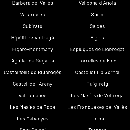
Barberà del Vallès
Vallbona d´Anoia
Vacarisses
Súria
Subirats
Saldes
Hipòlit de Voltregà
Fígols
Figaró-Montmany
Esplugues de Llobregat
Aguilar de Segarra
Torrelles de Foix
Castellfollit de Riubregós
Castellet i la Gornal
Castell de l´Areny
Puig-reig
Vallromanes
Les Masíes de Voltregà
Les Masies de Roda
Les Franqueses del Vallès
Les Cabanyes
Jorba
Sant Celoni
Tordera