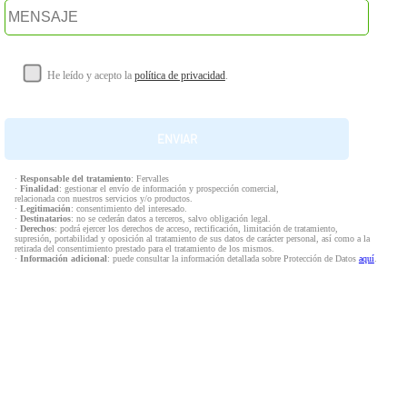
He leído y acepto la
política de privacidad
.
·
Responsable del tratamiento
: Fervalles
·
Finalidad
: gestionar el envío de información y prospección comercial,
relacionada con nuestros servicios y/o productos.
·
Legitimación
: consentimiento del interesado.
·
Destinatarios
: no se cederán datos a terceros, salvo obligación legal.
·
Derechos
: podrá ejercer los derechos de acceso, rectificación, limitación de tratamiento,
supresión, portabilidad y oposición al tratamiento de sus datos de carácter personal, así como a la
retirada del consentimiento prestado para el tratamiento de los mismos.
·
Información adicional
: puede consultar la información detallada sobre Protección de Datos
aquí
.