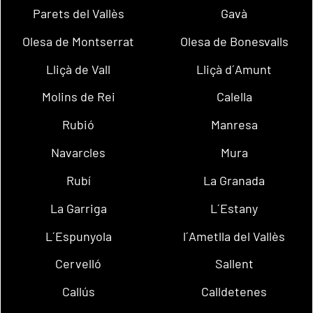
Parets del Vallès
Gavà
Olesa de Montserrat
Olesa de Bonesvalls
Lliçà de Vall
Lliçà d´Amunt
Molins de Rei
Calella
Rubió
Manresa
Navarcles
Mura
Rubí
La Granada
La Garriga
L´Estany
L´Espunyola
l´Ametlla del Vallès
Cervelló
Sallent
Callús
Calldetenes