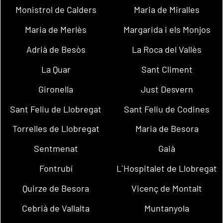
Monistrol de Calders
Maria de Miralles
Maria de Merlès
Margarida i els Monjos
Adrià de Besòs
La Roca del Vallès
La Quar
Sant Climent
Gironella
Just Desvern
Sant Feliu de Llobregat
Sant Feliu de Codines
Torrelles de Llobregat
Maria de Besora
Sentmenat
Gaià
Fontrubí
L´Hospitalet de Llobregat
Quirze de Besora
Vicenç de Montalt
Cebrià de Vallalta
Muntanyola