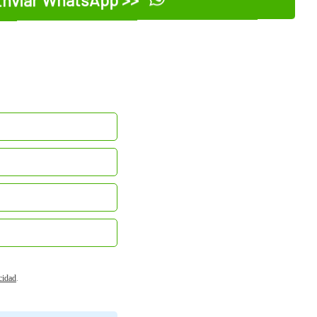
acidad
.