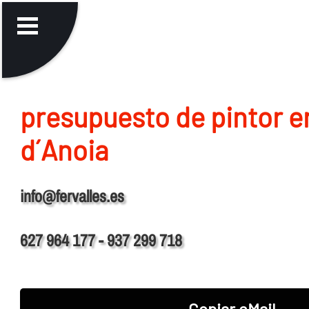
presupuesto de pintor e
d´Anoia
info@fervalles.es
627 964 177 - 937 299 718
Copiar eMail