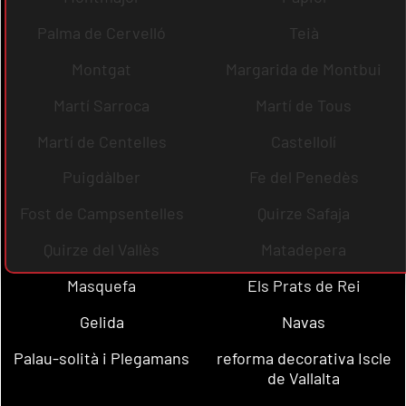
Palma de Cervelló
Teià
Montgat
Margarida de Montbui
Martí Sarroca
Martí de Tous
Martí de Centelles
Castellolí
Puigdàlber
Fe del Penedès
Fost de Campsentelles
Quirze Safaja
Quirze del Vallès
Matadepera
Masquefa
Els Prats de Rei
Gelida
Navas
Palau-solità i Plegamans
reforma decorativa Iscle
de Vallalta