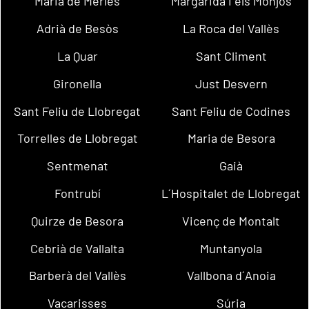
Maria de Merlès
Margarida i els Monjos
Adrià de Besòs
La Roca del Vallès
La Quar
Sant Climent
Gironella
Just Desvern
Sant Feliu de Llobregat
Sant Feliu de Codines
Torrelles de Llobregat
Maria de Besora
Sentmenat
Gaià
Fontrubí
L´Hospitalet de Llobregat
Quirze de Besora
Vicenç de Montalt
Cebrià de Vallalta
Muntanyola
Barberà del Vallès
Vallbona d´Anoia
Vacarisses
Súria