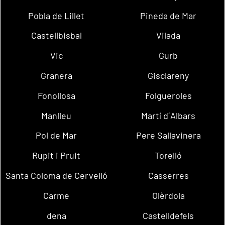
Pobla de Lillet
Pineda de Mar
Castellbisbal
Vilada
Vic
Gurb
Granera
Gisclareny
Fonollosa
Folgueroles
Manlleu
Martí d´Albars
Pol de Mar
Pere Sallavinera
Rupit i Pruit
Torelló
Santa Coloma de Cervelló
Casserres
Carme
Olèrdola
dena
Castelldefels