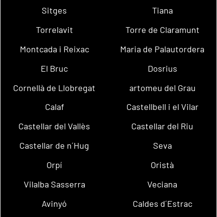
Sitges
Tiana
Torrelavit
Torre de Claramunt
Montcada i Reixac
Maria de Palautordera
El Bruc
Dosrius
Cornellà de Llobregat
artomeu del Grau
Calaf
Castellbell i el Vilar
Castellar del Vallès
Castellar del Riu
Castellar de n´Hug
Seva
Orpí
Oristà
Vilalba Sasserra
Veciana
Avinyó
Caldes d´Estrac