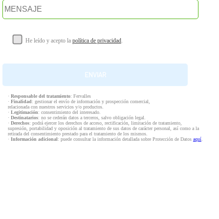
He leído y acepto la
política de privacidad
.
·
Responsable del tratamiento
: Fervalles
·
Finalidad
: gestionar el envío de información y prospección comercial,
relacionada con nuestros servicios y/o productos.
·
Legitimación
: consentimiento del interesado.
·
Destinatarios
: no se cederán datos a terceros, salvo obligación legal.
·
Derechos
: podrá ejercer los derechos de acceso, rectificación, limitación de tratamiento,
supresión, portabilidad y oposición al tratamiento de sus datos de carácter personal, así como a la
retirada del consentimiento prestado para el tratamiento de los mismos.
·
Información adicional
: puede consultar la información detallada sobre Protección de Datos
aquí
.