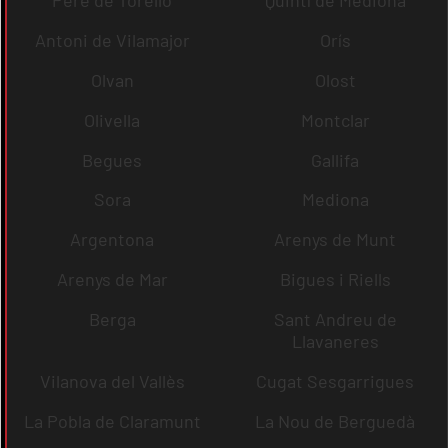
Pere de Torelló
Quintí de Mediona
Antoni de Vilamajor
Orís
Olvan
Olost
Olivella
Montclar
Begues
Gallifa
Sora
Mediona
Argentona
Arenys de Munt
Arenys de Mar
Bigues i Riells
Berga
Sant Andreu de
Llavaneres
Vilanova del Vallès
Cugat Sesgarrigues
La Pobla de Claramunt
La Nou de Berguedà