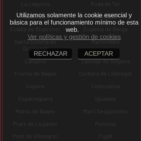
La Llagosta
Roda de Ter
Utilizamos solamente la cookie esencial y
Cubelles
Vallcebre
básica para el funcionamiento mínimo de esta
Eulàlia de Riuprimer
Eugènia de Berga
web.
Ver políticas y gestión de cookies
Santa Coloma de
Martorelles
Gramenet
RECHAZAR
ACEPTAR
Campins
Calonge de Segarra
Fruitós de Bages
Corbera de Llobregat
Copons
Collsuspina
Esparreguera
Igualada
Mateu de Bages
Martí Sesgueioles
Prats de Lluçanès
Pontons
Pont de Vilomara i
Pujalt