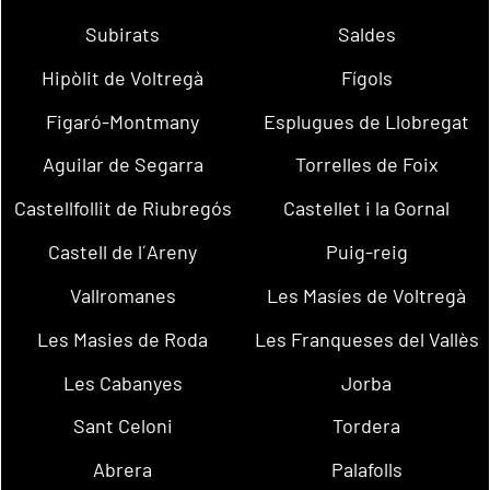
Subirats
Saldes
Hipòlit de Voltregà
Fígols
Figaró-Montmany
Esplugues de Llobregat
Aguilar de Segarra
Torrelles de Foix
Castellfollit de Riubregós
Castellet i la Gornal
Castell de l´Areny
Puig-reig
Vallromanes
Les Masíes de Voltregà
Les Masies de Roda
Les Franqueses del Vallès
Les Cabanyes
Jorba
Sant Celoni
Tordera
Abrera
Palafolls