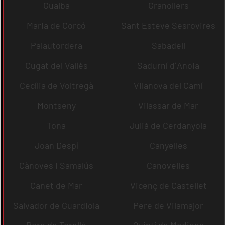
Gualba
Granollers
Maria de Corcó
Sant Esteve Sesrovires
Palautordera
Sabadell
Cugat del Vallès
Sadurní d´Anoia
Cecília de Voltregà
Vilanova del Camí
Montseny
Vilassar de Mar
Tona
Julià de Cerdanyola
Joan Despí
Canyelles
Cànoves i Samalús
Canovelles
Canet de Mar
Vicenç de Castellet
Salvador de Guardiola
Pere de Vilamajor