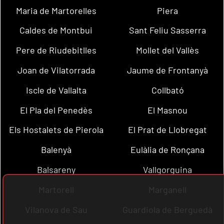
Maria de Martorelles
Piera
Caldes de Montbui
Sant Feliu Sasserra
Pere de Riudebitlles
Mollet del Vallès
Joan de Vilatorrada
Jaume de Frontanyà
Iscle de Vallalta
Collbató
El Pla del Penedès
El Masnou
Els Hostalets de Pierola
El Prat de Llobregat
Balenyà
Eulàlia de Ronçana
Balsareny
Vallgorguina
Martorell
Marganell
Vilanova de Sau
Guardiola de Berguedà