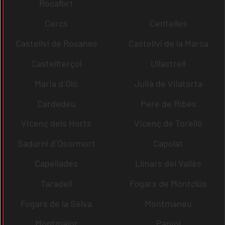
Rocafort
Cercs
Centelles
Castellví de Rosanes
Castellví de la Marca
Castellterçol
Ullastrell
Maria d´Oló
Julià de Vilatorta
Cardedeu
Pere de Ribes
Vicenç dels Horts
Vicenç de Torelló
Sadurní d´Osormort
Capolat
Capellades
Llinars del Vallès
Taradell
Fogars de Montclús
Fogars de la Selva
Montmaneu
Montmajor
Papiol