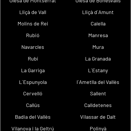
Olesa de Montserrat
Olesa de Bonesvalls
Lliçà de Vall
Lliçà d´Amunt
Molins de Rei
Calella
Rubió
Manresa
Navarcles
Mura
Rubí
La Granada
La Garriga
L´Estany
L´Espunyola
l´Ametlla del Vallès
Cervelló
Sallent
Callús
Calldetenes
Badia del Vallès
Vilassar de Dalt
Vilanova i la Geltrú
Polinyà