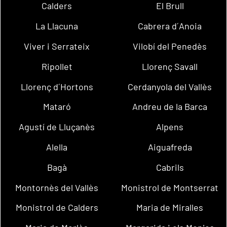
Calders
El Brull
La Llacuna
Cabrera d´Anoia
Viver i Serrateix
Vilobí del Penedès
Ripollet
Llorenç Savall
Llorenç d´Hortons
Cerdanyola del Vallès
Mataró
Andreu de la Barca
Agustí de Lluçanès
Alpens
Alella
Aiguafreda
Bagà
Cabrils
Montornès del Vallès
Monistrol de Montserrat
Monistrol de Calders
Maria de Miralles