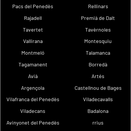
Pacs del Penedès
Rellinars
Rajadell
Premià de Dalt
Tavertet
Tavèrnoles
Vallirana
Montesquiu
Montmeló
Talamanca
Tagamanent
Borredà
Avià
Artés
Argençola
Castellnou de Bages
Vilafranca del Penedès
Viladecavalls
Viladecans
Badalona
Avinyonet del Penedès
rrius