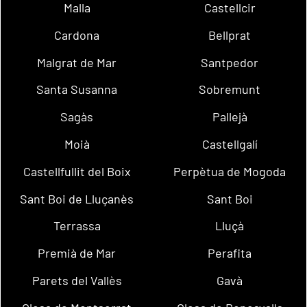
Malla
Castellcir
Cardona
Bellprat
Malgrat de Mar
Santpedor
Santa Susanna
Sobremunt
Sagàs
Pallejà
Moià
Castellgalí
Castellfullit del Boix
Perpètua de Mogoda
Sant Boi de Lluçanès
Sant Boi
Terrassa
Lluçà
Premià de Mar
Perafita
Parets del Vallès
Gavà