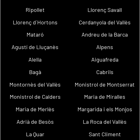
Ripollet
Llorenç Savall
Llorenç d´Hortons
Cerdanyola del Vallès
Mataró
Andreu de la Barca
Agustí de Lluçanès
Alpens
Alella
Aiguafreda
Bagà
Cabrils
Montornès del Vallès
Monistrol de Montserrat
Monistrol de Calders
Maria de Miralles
Maria de Merlès
Margarida i els Monjos
Adrià de Besòs
La Roca del Vallès
La Quar
Sant Climent