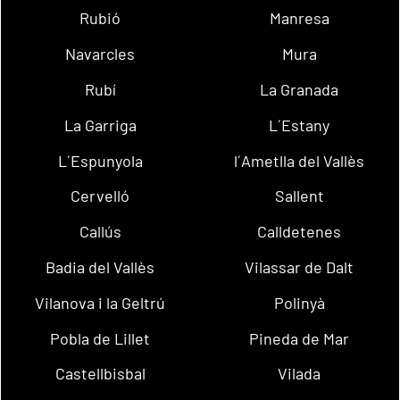
Rubió
Manresa
Navarcles
Mura
Rubí
La Granada
La Garriga
L´Estany
L´Espunyola
l´Ametlla del Vallès
Cervelló
Sallent
Callús
Calldetenes
Badia del Vallès
Vilassar de Dalt
Vilanova i la Geltrú
Polinyà
Pobla de Lillet
Pineda de Mar
Castellbisbal
Vilada