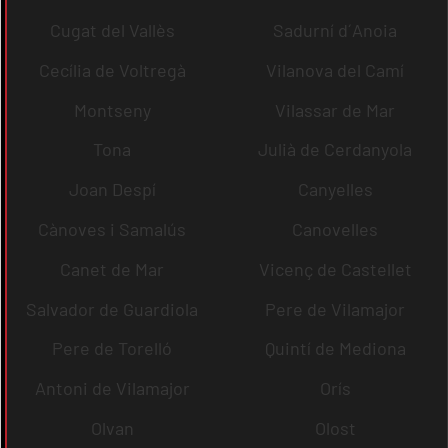
Cugat del Vallès
Sadurní d´Anoia
Cecília de Voltregà
Vilanova del Camí
Montseny
Vilassar de Mar
Tona
Julià de Cerdanyola
Joan Despí
Canyelles
Cànoves i Samalús
Canovelles
Canet de Mar
Vicenç de Castellet
Salvador de Guardiola
Pere de Vilamajor
Pere de Torelló
Quintí de Mediona
Antoni de Vilamajor
Orís
Olvan
Olost