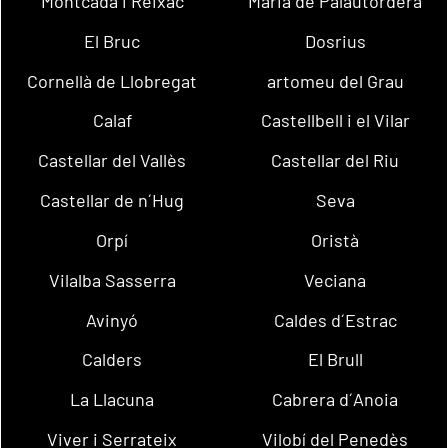
Montcada i Reixac
Maria de Palautordera
El Bruc
Dosrius
Cornellà de Llobregat
artomeu del Grau
Calaf
Castellbell i el Vilar
Castellar del Vallès
Castellar del Riu
Castellar de n´Hug
Seva
Orpí
Oristà
Vilalba Sasserra
Veciana
Avinyó
Caldes d´Estrac
Calders
El Brull
La Llacuna
Cabrera d´Anoia
Viver i Serrateix
Vilobí del Penedès