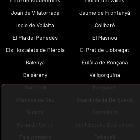
Pere de Riudebitlles
Mollet del Vallès
Joan de Vilatorrada
Jaume de Frontanyà
Iscle de Vallalta
Collbató
El Pla del Penedès
El Masnou
Els Hostalets de Pierola
El Prat de Llobregat
Balenyà
Eulàlia de Ronçana
Balsareny
Vallgorguina
Martorell
Marganell
Vilanova de Sau
Guardiola de Berguedà
Gualba
Granollers
Maria de Corcó
Sant Esteve Sesrovires
Palautordera
Sabadell