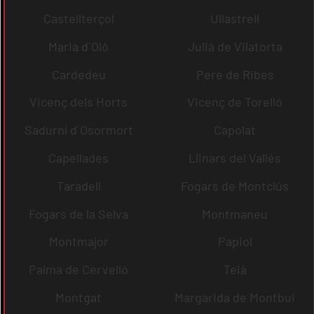
Castellterçol
Ullastrell
Maria d´Oló
Julià de Vilatorta
Cardedeu
Pere de Ribes
Vicenç dels Horts
Vicenç de Torelló
Sadurní d´Osormort
Capolat
Capellades
Llinars del Vallès
Taradell
Fogars de Montclús
Fogars de la Selva
Montmaneu
Montmajor
Papiol
Palma de Cervelló
Teià
Montgat
Margarida de Montbui