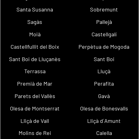
Santa Susanna
Sobremunt
Sagàs
Pallejà
Moià
Castellgalí
Castellfullit del Boix
Perpètua de Mogoda
Sant Boi de Lluçanès
Sant Boi
Terrassa
Lluçà
Premià de Mar
Perafita
Parets del Vallès
Gavà
Olesa de Montserrat
Olesa de Bonesvalls
Lliçà de Vall
Lliçà d´Amunt
Molins de Rei
Calella