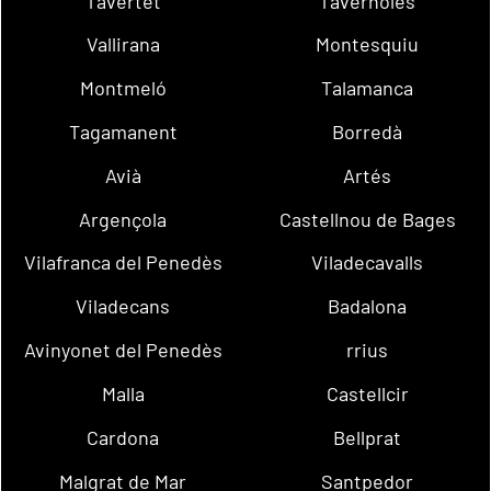
Tavertet
Tavèrnoles
Vallirana
Montesquiu
Montmeló
Talamanca
Tagamanent
Borredà
Avià
Artés
Argençola
Castellnou de Bages
Vilafranca del Penedès
Viladecavalls
Viladecans
Badalona
Avinyonet del Penedès
rrius
Malla
Castellcir
Cardona
Bellprat
Malgrat de Mar
Santpedor