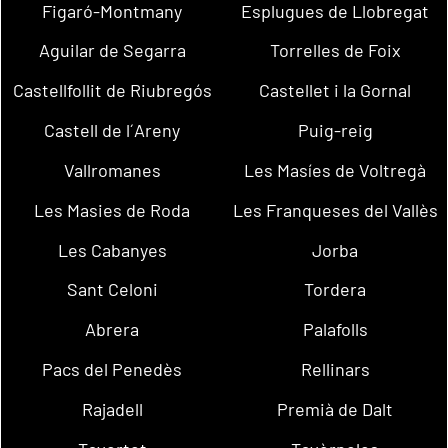
Figaró-Montmany
Esplugues de Llobregat
Aguilar de Segarra
Torrelles de Foix
Castellfollit de Riubregós
Castellet i la Gornal
Castell de l´Areny
Puig-reig
Vallromanes
Les Masíes de Voltregà
Les Masies de Roda
Les Franqueses del Vallès
Les Cabanyes
Jorba
Sant Celoni
Tordera
Abrera
Palafolls
Pacs del Penedès
Rellinars
Rajadell
Premià de Dalt