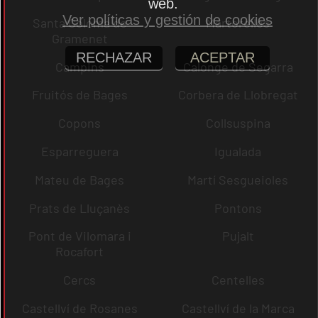
web.
Ver políticas y gestión de cookies
Santa Coloma de
Martorelles
Gramenet
RECHAZAR
ACEPTAR
Campins
Calonge de Segarra
Fruitós de Bages
Corbera de Llobregat
Copons
Collsuspina
Esparreguera
Igualada
Mateu de Bages
Martí Sesgueioles
Prats de Lluçanès
Pontons
Pont de Vilomara i
Pujalt
Rocafort
Cercs
Centelles
Castellví de Rosanes
Castellví de la Marca