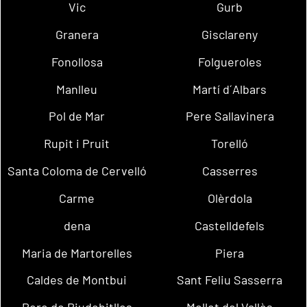
Vic
Gurb
Granera
Gisclareny
Fonollosa
Folgueroles
Manlleu
Martí d´Albars
Pol de Mar
Pere Sallavinera
Rupit i Pruit
Torelló
Santa Coloma de Cervelló
Casserres
Carme
Olèrdola
dena
Castelldefels
Maria de Martorelles
Piera
Caldes de Montbui
Sant Feliu Sasserra