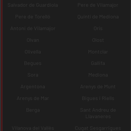
Salvador de Guardiola
Pere de Vilamajor
Pere de Torelló
Quintí de Mediona
Antoni de Vilamajor
Orís
Olvan
Olost
Olivella
Montclar
Begues
Gallifa
Sora
Mediona
Argentona
Arenys de Munt
Arenys de Mar
Bigues i Riells
Berga
Sant Andreu de
Llavaneres
Vilanova del Vallès
Cugat Sesgarrigues