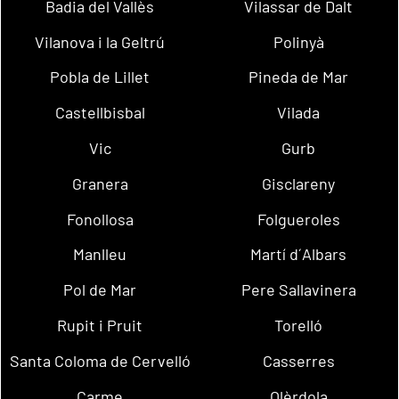
Badia del Vallès
Vilassar de Dalt
Vilanova i la Geltrú
Polinyà
Pobla de Lillet
Pineda de Mar
Castellbisbal
Vilada
Vic
Gurb
Granera
Gisclareny
Fonollosa
Folgueroles
Manlleu
Martí d´Albars
Pol de Mar
Pere Sallavinera
Rupit i Pruit
Torelló
Santa Coloma de Cervelló
Casserres
Carme
Olèrdola