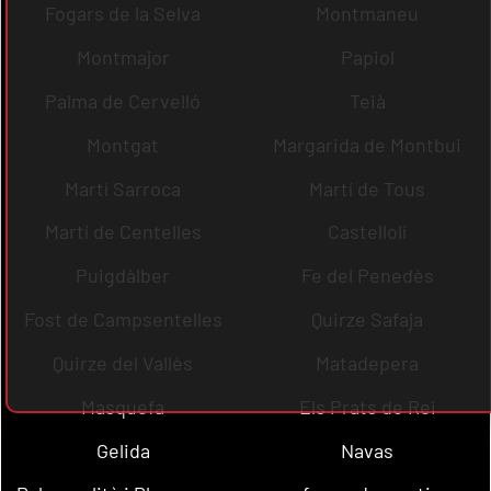
Fogars de la Selva
Montmaneu
Montmajor
Papiol
Palma de Cervelló
Teià
Montgat
Margarida de Montbui
Martí Sarroca
Martí de Tous
Martí de Centelles
Castellolí
Puigdàlber
Fe del Penedès
Fost de Campsentelles
Quirze Safaja
Quirze del Vallès
Matadepera
Masquefa
Els Prats de Rei
Gelida
Navas