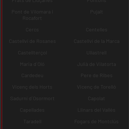
Prats de Lluçanès
Pontons
Pont de Vilomara i
Pujalt
Rocafort
Cercs
Centelles
Castellví de Rosanes
Castellví de la Marca
Castellterçol
Ullastrell
Maria d´Oló
Julià de Vilatorta
Cardedeu
Pere de Ribes
Vicenç dels Horts
Vicenç de Torelló
Sadurní d´Osormort
Capolat
Capellades
Llinars del Vallès
Taradell
Fogars de Montclús