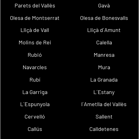
Parets del Vallès
Gavà
Olesa de Montserrat
Olesa de Bonesvalls
Lliçà de Vall
Lliçà d´Amunt
Molins de Rei
Calella
Rubió
Manresa
Navarcles
Mura
Rubí
La Granada
La Garriga
L´Estany
L´Espunyola
l´Ametlla del Vallès
Cervelló
Sallent
Callús
Calldetenes