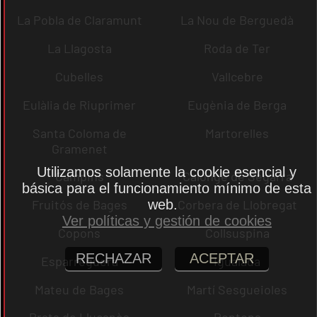
La Pobla de Claramunt
La Nou de Berguedà
La Llagosta
Roda de Ter
Cubelles
Vallcebre
Eulàlia de Riuprimer
Eugènia de Berga
Santa Coloma de
Martorelles
Gramenet
Utilizamos solamente la cookie esencial y
Campins
Calonge de Segarra
básica para el funcionamiento mínimo de esta
web.
Fruitós de Bages
Corbera de Llobregat
Ver políticas y gestión de cookies
Copons
Collsuspina
RECHAZAR
ACEPTAR
Esparreguera
Igualada
Mateu de Bages
Martí Sesgueioles