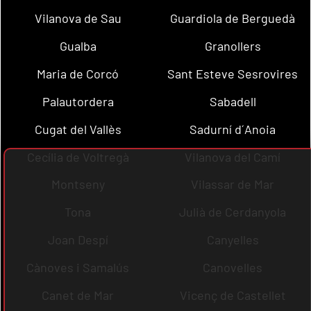
Vilanova de Sau
Guardiola de Berguedà
Gualba
Granollers
Maria de Corcó
Sant Esteve Sesrovires
Palautordera
Sabadell
Cugat del Vallès
Sadurní d´Anoia
Cecília de Voltregà
Vilanova del Camí
Montseny
Vilassar de Mar
Tona
Julià de Cerdanyola
Joan Despí
Canyelles
Cànoves i Samalús
Canovelles
Canet de Mar
Vicenç de Castellet