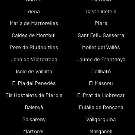
dena
Castelldefels
Maria de Martorelles
Piera
Caldes de Montbui
Sant Feliu Sasserra
Pere de Riudebitlles
Mollet del Vallès
Joan de Vilatorrada
Jaume de Frontanyà
Iscle de Vallalta
Collbató
El Pla del Penedès
El Masnou
Els Hostalets de Pierola
El Prat de Llobregat
Balenyà
Eulàlia de Ronçana
Balsareny
Vallgorguina
Martorell
Marganell