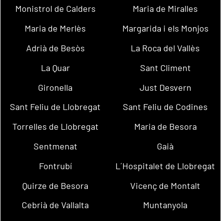
Monistrol de Calders
Maria de Miralles
Maria de Merlès
Margarida i els Monjos
Adrià de Besòs
La Roca del Vallès
La Quar
Sant Climent
Gironella
Just Desvern
Sant Feliu de Llobregat
Sant Feliu de Codines
Torrelles de Llobregat
Maria de Besora
Sentmenat
Gaià
Fontrubí
L´Hospitalet de Llobregat
Quirze de Besora
Vicenç de Montalt
Cebrià de Vallalta
Muntanyola