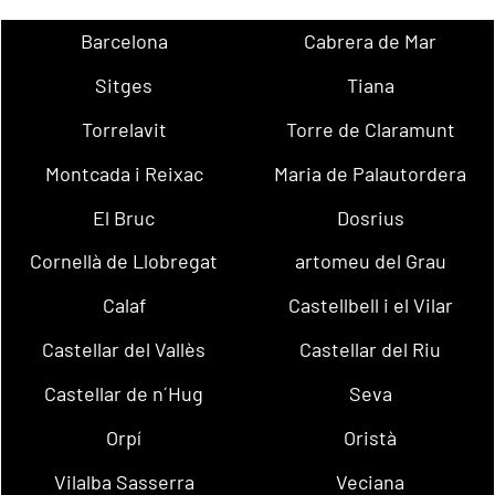
Barcelona
Cabrera de Mar
Sitges
Tiana
Torrelavit
Torre de Claramunt
Montcada i Reixac
Maria de Palautordera
El Bruc
Dosrius
Cornellà de Llobregat
artomeu del Grau
Calaf
Castellbell i el Vilar
Castellar del Vallès
Castellar del Riu
Castellar de n´Hug
Seva
Orpí
Oristà
Vilalba Sasserra
Veciana