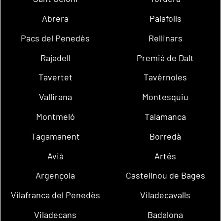
Abrera
Palafolls
Pacs del Penedès
Rellinars
Rajadell
Premià de Dalt
Tavertet
Tavèrnoles
Vallirana
Montesquiu
Montmeló
Talamanca
Tagamanent
Borredà
Avià
Artés
Argençola
Castellnou de Bages
Vilafranca del Penedès
Viladecavalls
Viladecans
Badalona