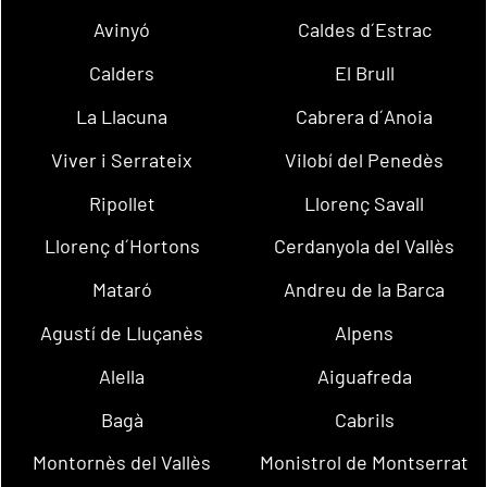
Avinyó
Caldes d´Estrac
Calders
El Brull
La Llacuna
Cabrera d´Anoia
Viver i Serrateix
Vilobí del Penedès
Ripollet
Llorenç Savall
Llorenç d´Hortons
Cerdanyola del Vallès
Mataró
Andreu de la Barca
Agustí de Lluçanès
Alpens
Alella
Aiguafreda
Bagà
Cabrils
Montornès del Vallès
Monistrol de Montserrat