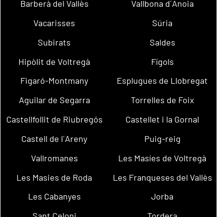
Barberà del Vallès
Vallbona d´Anoia
Vacarisses
Súria
Subirats
Saldes
Hipòlit de Voltregà
Fígols
Figaró-Montmany
Esplugues de Llobregat
Aguilar de Segarra
Torrelles de Foix
Castellfollit de Riubregós
Castellet i la Gornal
Castell de l´Areny
Puig-reig
Vallromanes
Les Masíes de Voltregà
Les Masies de Roda
Les Franqueses del Vallès
Les Cabanyes
Jorba
Sant Celoni
Tordera