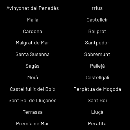
Avinyonet del Penedès
rrius
Malla
Castellcir
Cardona
Bellprat
Malgrat de Mar
Santpedor
Santa Susanna
Sobremunt
Sagàs
Pallejà
Moià
Castellgalí
Castellfullit del Boix
Perpètua de Mogoda
Sant Boi de Lluçanès
Sant Boi
Terrassa
Lluçà
Premià de Mar
Perafita