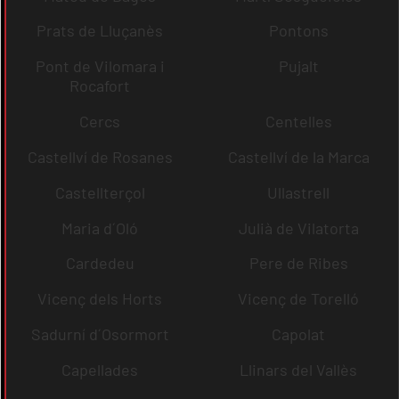
Prats de Lluçanès
Pontons
Pont de Vilomara i
Pujalt
Rocafort
Cercs
Centelles
Castellví de Rosanes
Castellví de la Marca
Castellterçol
Ullastrell
Maria d´Oló
Julià de Vilatorta
Cardedeu
Pere de Ribes
Vicenç dels Horts
Vicenç de Torelló
Sadurní d´Osormort
Capolat
Capellades
Llinars del Vallès