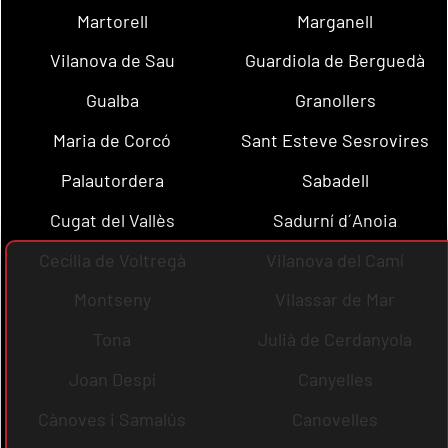
Martorell
Marganell
Vilanova de Sau
Guardiola de Berguedà
Gualba
Granollers
Maria de Corcó
Sant Esteve Sesrovires
Palautordera
Sabadell
Cugat del Vallès
Sadurní d´Anoia
Cecília de Voltregà
Vilanova del Camí
Montseny
Vilassar de Mar
Tona
Julià de Cerdanyola
Joan Despí
Canyelles
Cànoves i Samalús
Canovelles