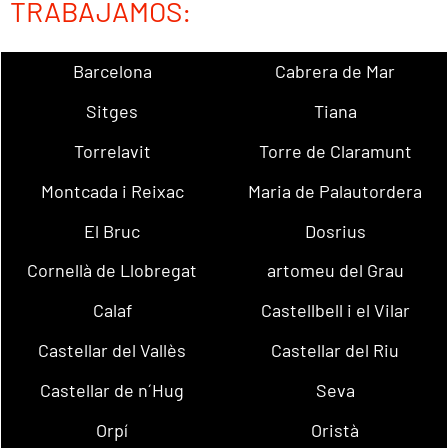
TRABAJAMOS:
Barcelona
Cabrera de Mar
Sitges
Tiana
Torrelavit
Torre de Claramunt
Montcada i Reixac
Maria de Palautordera
El Bruc
Dosrius
Cornellà de Llobregat
artomeu del Grau
Calaf
Castellbell i el Vilar
Castellar del Vallès
Castellar del Riu
Castellar de n´Hug
Seva
Orpí
Oristà