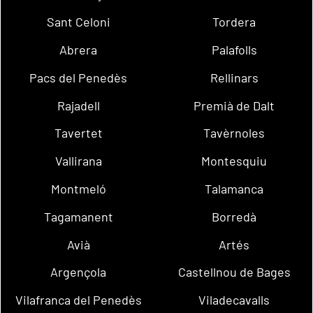
Sant Celoni
Tordera
Abrera
Palafolls
Pacs del Penedès
Rellinars
Rajadell
Premià de Dalt
Tavertet
Tavèrnoles
Vallirana
Montesquiu
Montmeló
Talamanca
Tagamanent
Borredà
Avià
Artés
Argençola
Castellnou de Bages
Vilafranca del Penedès
Viladecavalls