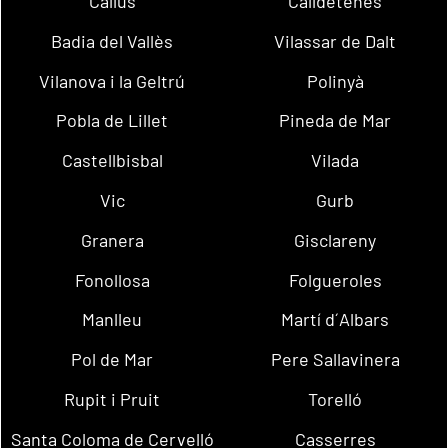
Callús
Calldetenes
Badia del Vallès
Vilassar de Dalt
Vilanova i la Geltrú
Polinyà
Pobla de Lillet
Pineda de Mar
Castellbisbal
Vilada
Vic
Gurb
Granera
Gisclareny
Fonollosa
Folgueroles
Manlleu
Martí d´Albars
Pol de Mar
Pere Sallavinera
Rupit i Pruit
Torelló
Santa Coloma de Cervelló
Casserres