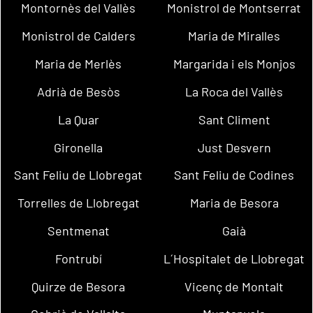
Montornès del Vallès
Monistrol de Montserrat
Monistrol de Calders
Maria de Miralles
Maria de Merlès
Margarida i els Monjos
Adrià de Besòs
La Roca del Vallès
La Quar
Sant Climent
Gironella
Just Desvern
Sant Feliu de Llobregat
Sant Feliu de Codines
Torrelles de Llobregat
Maria de Besora
Sentmenat
Gaià
Fontrubí
L´Hospitalet de Llobregat
Quirze de Besora
Vicenç de Montalt