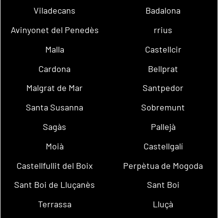
Viladecans
Badalona
Avinyonet del Penedès
rrius
Malla
Castellcir
Cardona
Bellprat
Malgrat de Mar
Santpedor
Santa Susanna
Sobremunt
Sagàs
Pallejà
Moià
Castellgalí
Castellfullit del Boix
Perpètua de Mogoda
Sant Boi de Lluçanès
Sant Boi
Terrassa
Lluçà