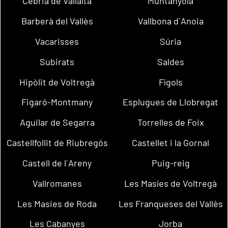
Cebrià de Vallalta
Muntanyola
Barberà del Vallès
Vallbona d´Anoia
Vacarisses
Súria
Subirats
Saldes
Hipòlit de Voltregà
Fígols
Figaró-Montmany
Esplugues de Llobregat
Aguilar de Segarra
Torrelles de Foix
Castellfollit de Riubregós
Castellet i la Gornal
Castell de l´Areny
Puig-reig
Vallromanes
Les Masíes de Voltregà
Les Masies de Roda
Les Franqueses del Vallès
Les Cabanyes
Jorba