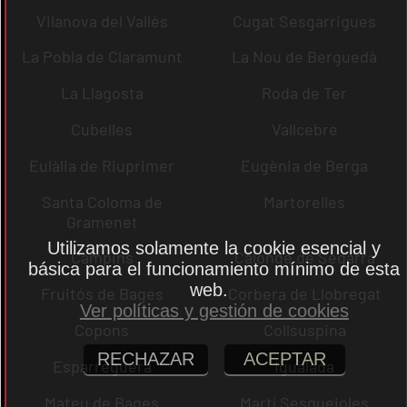
Vilanova del Vallès
Cugat Sesgarrigues
La Pobla de Claramunt
La Nou de Berguedà
La Llagosta
Roda de Ter
Cubelles
Vallcebre
Eulàlia de Riuprimer
Eugènia de Berga
Santa Coloma de
Martorelles
Gramenet
Utilizamos solamente la cookie esencial y
Campins
Calonge de Segarra
básica para el funcionamiento mínimo de esta
web.
Fruitós de Bages
Corbera de Llobregat
Ver políticas y gestión de cookies
Copons
Collsuspina
RECHAZAR
ACEPTAR
Esparreguera
Igualada
Mateu de Bages
Martí Sesgueioles