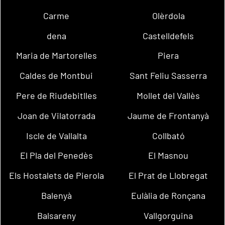
Carme
Olèrdola
dena
Castelldefels
Maria de Martorelles
Piera
Caldes de Montbui
Sant Feliu Sasserra
Pere de Riudebitlles
Mollet del Vallès
Joan de Vilatorrada
Jaume de Frontanyà
Iscle de Vallalta
Collbató
El Pla del Penedès
El Masnou
Els Hostalets de Pierola
El Prat de Llobregat
Balenyà
Eulàlia de Ronçana
Balsareny
Vallgorguina