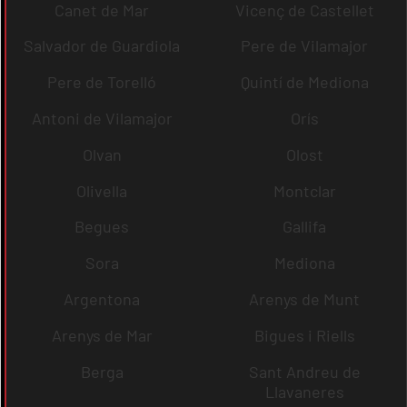
Canet de Mar
Vicenç de Castellet
Salvador de Guardiola
Pere de Vilamajor
Pere de Torelló
Quintí de Mediona
Antoni de Vilamajor
Orís
Olvan
Olost
Olivella
Montclar
Begues
Gallifa
Sora
Mediona
Argentona
Arenys de Munt
Arenys de Mar
Bigues i Riells
Berga
Sant Andreu de
Llavaneres