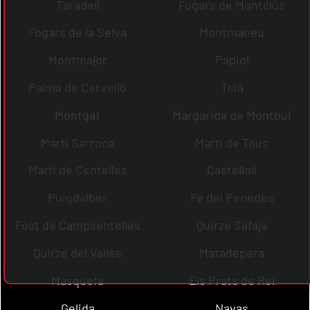
Taradell
Fogars de Montclús
Fogars de la Selva
Montmaneu
Montmajor
Papiol
Palma de Cervelló
Teià
Montgat
Margarida de Montbui
Martí Sarroca
Martí de Tous
Martí de Centelles
Castellolí
Puigdàlber
Fe del Penedès
Fost de Campsentelles
Quirze Safaja
Quirze del Vallès
Matadepera
Masquefa
Els Prats de Rei
Gelida
Navas