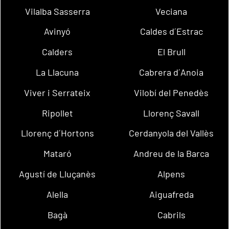
Vilalba Sasserra
Veciana
Avinyó
Caldes d´Estrac
Calders
El Brull
La Llacuna
Cabrera d´Anoia
Viver i Serrateix
Vilobí del Penedès
Ripollet
Llorenç Savall
Llorenç d´Hortons
Cerdanyola del Vallès
Mataró
Andreu de la Barca
Agustí de Lluçanès
Alpens
Alella
Aiguafreda
Bagà
Cabrils