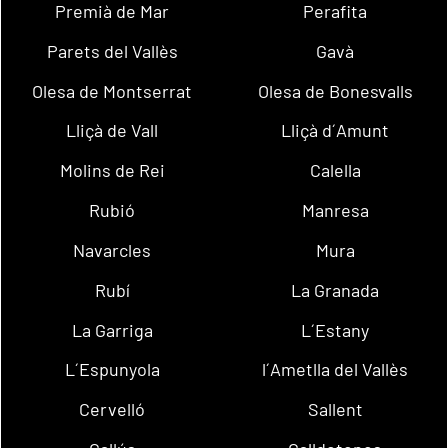
Premià de Mar
Perafita
Parets del Vallès
Gavà
Olesa de Montserrat
Olesa de Bonesvalls
Lliçà de Vall
Lliçà d´Amunt
Molins de Rei
Calella
Rubió
Manresa
Navarcles
Mura
Rubí
La Granada
La Garriga
L´Estany
L´Espunyola
l´Ametlla del Vallès
Cervelló
Sallent