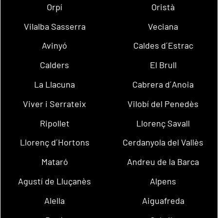
Orpí
Oristà
Vilalba Sasserra
Veciana
Avinyó
Caldes d´Estrac
Calders
El Brull
La Llacuna
Cabrera d´Anoia
Viver i Serrateix
Vilobí del Penedès
Ripollet
Llorenç Savall
Llorenç d´Hortons
Cerdanyola del Vallès
Mataró
Andreu de la Barca
Agustí de Lluçanès
Alpens
Alella
Aiguafreda