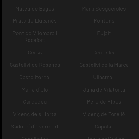
Mateu de Bages
Martí Sesgueioles
Prats de Lluçanès
Pontons
Pont de Vilomara i
Pujalt
Rocafort
Cercs
Centelles
Castellví de Rosanes
Castellví de la Marca
Castellterçol
Ullastrell
Maria d´Oló
Julià de Vilatorta
Cardedeu
Pere de Ribes
Vicenç dels Horts
Vicenç de Torelló
Sadurní d´Osormort
Capolat
Capellades
Llinars del Vallès