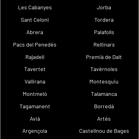
Les Cabanyes
Jorba
Sant Celoni
Tordera
Abrera
Palafolls
Pacs del Penedès
Rellinars
Rajadell
Premià de Dalt
Tavertet
Tavèrnoles
Vallirana
Montesquiu
Montmeló
Talamanca
Tagamanent
Borredà
Avià
Artés
Argençola
Castellnou de Bages