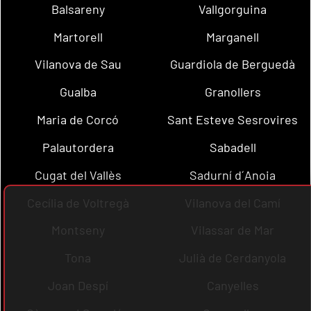
Balsareny
Vallgorguina
Martorell
Marganell
Vilanova de Sau
Guardiola de Berguedà
Gualba
Granollers
Maria de Corcó
Sant Esteve Sesrovires
Palautordera
Sabadell
Cugat del Vallès
Sadurní d´Anoia
Cecília de Voltregà
Vilanova del Camí
Montseny
Vilassar de Mar
Tona
Julià de Cerdanyola
Joan Despí
Canyelles