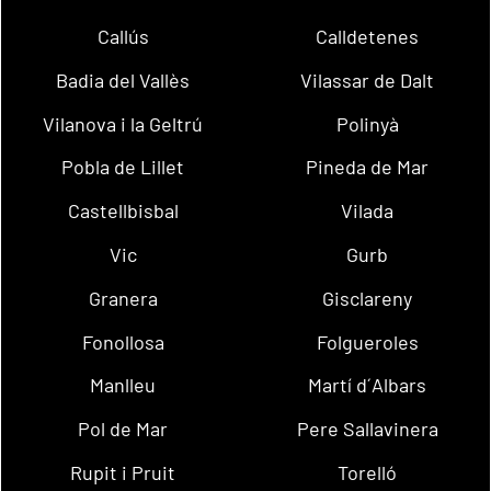
Callús
Calldetenes
Badia del Vallès
Vilassar de Dalt
Vilanova i la Geltrú
Polinyà
Pobla de Lillet
Pineda de Mar
Castellbisbal
Vilada
Vic
Gurb
Granera
Gisclareny
Fonollosa
Folgueroles
Manlleu
Martí d´Albars
Pol de Mar
Pere Sallavinera
Rupit i Pruit
Torelló