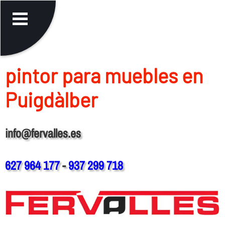
pintor para muebles en
Puigdàlber
info@fervalles.es
627 964 177
-
937 299 718