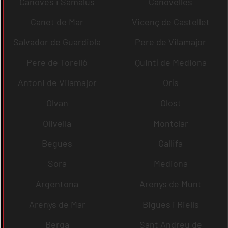
Cànoves i Samalús
Canovelles
Canet de Mar
Vicenç de Castellet
Salvador de Guardiola
Pere de Vilamajor
Pere de Torelló
Quintí de Mediona
Antoni de Vilamajor
Orís
Olvan
Olost
Olivella
Montclar
Begues
Gallifa
Sora
Mediona
Argentona
Arenys de Munt
Arenys de Mar
Bigues i Riells
Berga
Sant Andreu de