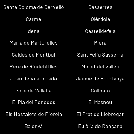
Santa Coloma de Cervelló
Casserres
Carme
Olèrdola
dena
Castelldefels
Maria de Martorelles
Piera
Caldes de Montbui
Sant Feliu Sasserra
Pere de Riudebitlles
Mollet del Vallès
Joan de Vilatorrada
Jaume de Frontanyà
Iscle de Vallalta
Collbató
El Pla del Penedès
El Masnou
Els Hostalets de Pierola
El Prat de Llobregat
Balenyà
Eulàlia de Ronçana