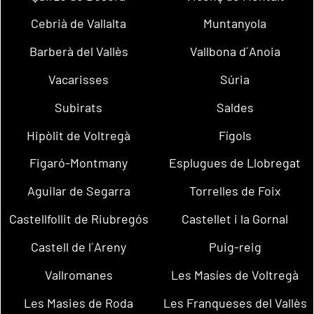
Cebrià de Vallalta
Muntanyola
Barberà del Vallès
Vallbona d´Anoia
Vacarisses
Súria
Subirats
Saldes
Hipòlit de Voltregà
Fígols
Figaró-Montmany
Esplugues de Llobregat
Aguilar de Segarra
Torrelles de Foix
Castellfollit de Riubregós
Castellet i la Gornal
Castell de l´Areny
Puig-reig
Vallromanes
Les Masíes de Voltregà
Les Masies de Roda
Les Franqueses del Vallès