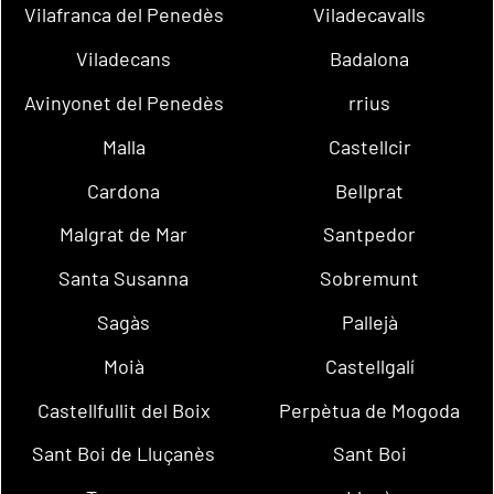
Vilafranca del Penedès
Viladecavalls
Viladecans
Badalona
Avinyonet del Penedès
rrius
Malla
Castellcir
Cardona
Bellprat
Malgrat de Mar
Santpedor
Santa Susanna
Sobremunt
Sagàs
Pallejà
Moià
Castellgalí
Castellfullit del Boix
Perpètua de Mogoda
Sant Boi de Lluçanès
Sant Boi