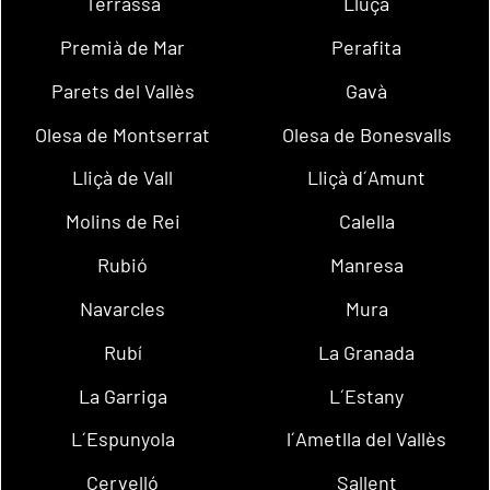
Terrassa
Lluçà
Premià de Mar
Perafita
Parets del Vallès
Gavà
Olesa de Montserrat
Olesa de Bonesvalls
Lliçà de Vall
Lliçà d´Amunt
Molins de Rei
Calella
Rubió
Manresa
Navarcles
Mura
Rubí
La Granada
La Garriga
L´Estany
L´Espunyola
l´Ametlla del Vallès
Cervelló
Sallent