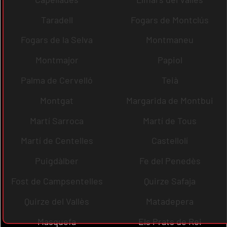
Taradell
Fogars de Montclús
Fogars de la Selva
Montmaneu
Montmajor
Papiol
Palma de Cervelló
Teià
Montgat
Margarida de Montbui
Martí Sarroca
Martí de Tous
Martí de Centelles
Castellolí
Puigdàlber
Fe del Penedès
Fost de Campsentelles
Quirze Safaja
Quirze del Vallès
Matadepera
Masquefa
Els Prats de Rei