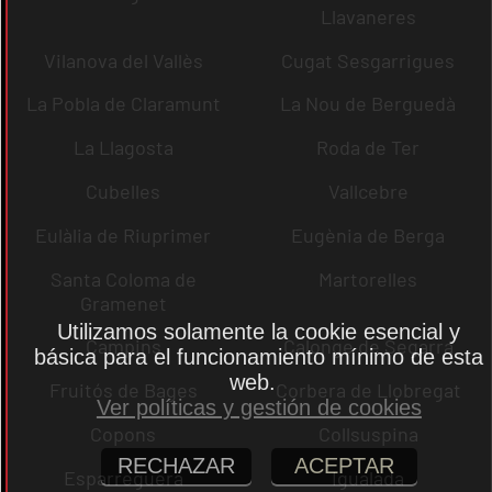
Llavaneres
Vilanova del Vallès
Cugat Sesgarrigues
La Pobla de Claramunt
La Nou de Berguedà
La Llagosta
Roda de Ter
Cubelles
Vallcebre
Eulàlia de Riuprimer
Eugènia de Berga
Santa Coloma de
Martorelles
Gramenet
Utilizamos solamente la cookie esencial y
Campins
Calonge de Segarra
básica para el funcionamiento mínimo de esta
web.
Fruitós de Bages
Corbera de Llobregat
Ver políticas y gestión de cookies
Copons
Collsuspina
RECHAZAR
ACEPTAR
Esparreguera
Igualada