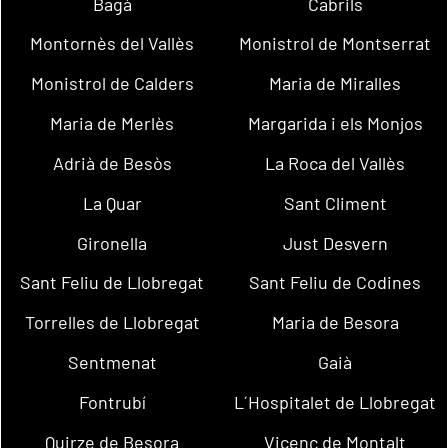
Bagà
Cabrils
Montornès del Vallès
Monistrol de Montserrat
Monistrol de Calders
Maria de Miralles
Maria de Merlès
Margarida i els Monjos
Adrià de Besòs
La Roca del Vallès
La Quar
Sant Climent
Gironella
Just Desvern
Sant Feliu de Llobregat
Sant Feliu de Codines
Torrelles de Llobregat
Maria de Besora
Sentmenat
Gaià
Fontrubí
L´Hospitalet de Llobregat
Quirze de Besora
Vicenç de Montalt