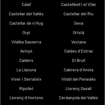
Calaf
Castellbell i el Vilar
Castellar del Vallès
Castellar del Riu
Castellar de n´Hug
Seva
Orpí
Oristà
Vilalba Sasserra
Veciana
Avinyó
Caldes d´Estrac
Calders
El Brull
La Llacuna
Cabrera d´Anoia
Viver i Serrateix
Vilobí del Penedès
Ripollet
Llorenç Savall
Llorenç d´Hortons
Cerdanyola del Vallès