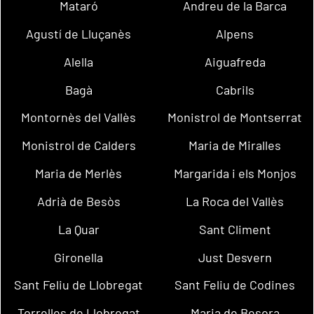
Mataró
Andreu de la Barca
Agustí de Lluçanès
Alpens
Alella
Aiguafreda
Bagà
Cabrils
Montornès del Vallès
Monistrol de Montserrat
Monistrol de Calders
Maria de Miralles
Maria de Merlès
Margarida i els Monjos
Adrià de Besòs
La Roca del Vallès
La Quar
Sant Climent
Gironella
Just Desvern
Sant Feliu de Llobregat
Sant Feliu de Codines
Torrelles de Llobregat
Maria de Besora