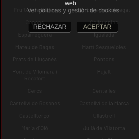
web.
Fruitós de Bages
Corbera de Llobregat
Ver políticas y gestión de cookies
Copons
Collsuspina
RECHAZAR
ACEPTAR
Esparreguera
Igualada
Mateu de Bages
Martí Sesgueioles
Prats de Lluçanès
Pontons
Pont de Vilomara i
Pujalt
Rocafort
Cercs
Centelles
Castellví de Rosanes
Castellví de la Marca
Castellterçol
Ullastrell
Maria d´Oló
Julià de Vilatorta