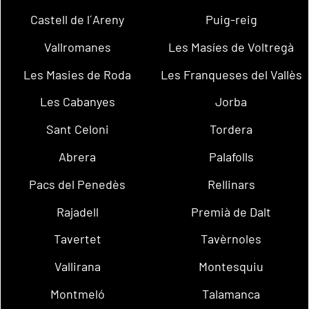
Castell de l´Areny
Puig-reig
Vallromanes
Les Masíes de Voltregà
Les Masies de Roda
Les Franqueses del Vallès
Les Cabanyes
Jorba
Sant Celoni
Tordera
Abrera
Palafolls
Pacs del Penedès
Rellinars
Rajadell
Premià de Dalt
Tavertet
Tavèrnoles
Vallirana
Montesquiu
Montmeló
Talamanca