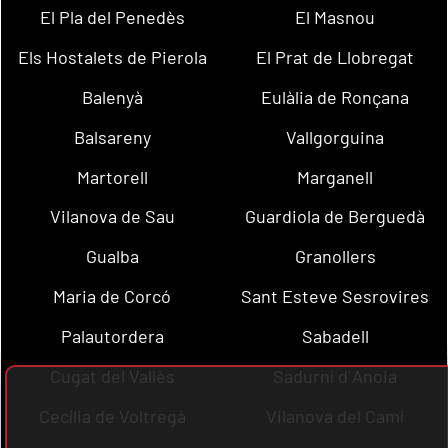
El Pla del Penedès
El Masnou
Els Hostalets de Pierola
El Prat de Llobregat
Balenyà
Eulàlia de Ronçana
Balsareny
Vallgorguina
Martorell
Marganell
Vilanova de Sau
Guardiola de Berguedà
Gualba
Granollers
Maria de Corcó
Sant Esteve Sesrovires
Palautordera
Sabadell
Cugat del Vallès
Sadurní d´Anoia
Cecília de Voltregà
Vilanova del Camí