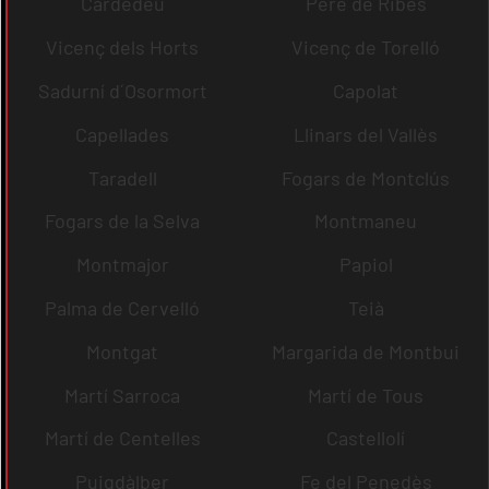
Cardedeu
Pere de Ribes
Vicenç dels Horts
Vicenç de Torelló
Sadurní d´Osormort
Capolat
Capellades
Llinars del Vallès
Taradell
Fogars de Montclús
Fogars de la Selva
Montmaneu
Montmajor
Papiol
Palma de Cervelló
Teià
Montgat
Margarida de Montbui
Martí Sarroca
Martí de Tous
Martí de Centelles
Castellolí
Puigdàlber
Fe del Penedès