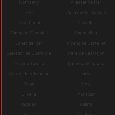
Montseny
Vilassar de Mar
Tona
Julià de Cerdanyola
Joan Despí
Canyelles
Cànoves i Samalús
Canovelles
Canet de Mar
Vicenç de Castellet
Salvador de Guardiola
Pere de Vilamajor
Pere de Torelló
Quintí de Mediona
Antoni de Vilamajor
Orís
Olvan
Olost
Olivella
Montclar
Begues
Gallifa
Sora
Mediona