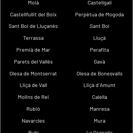
Moià
Castellgalí
Castellfullit del Boix
Perpètua de Mogoda
Sant Boi de Lluçanès
Sant Boi
Terrassa
Lluçà
Premià de Mar
Perafita
Parets del Vallès
Gavà
Olesa de Montserrat
Olesa de Bonesvalls
Lliçà de Vall
Lliçà d´Amunt
Molins de Rei
Calella
Rubió
Manresa
Navarcles
Mura
Rubí
La Granada