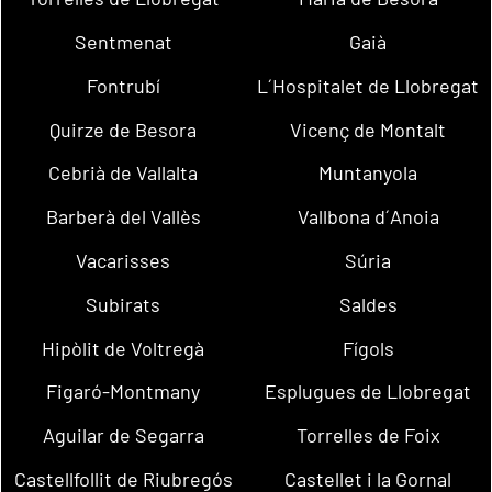
Sentmenat
Gaià
Fontrubí
L´Hospitalet de Llobregat
Quirze de Besora
Vicenç de Montalt
Cebrià de Vallalta
Muntanyola
Barberà del Vallès
Vallbona d´Anoia
Vacarisses
Súria
Subirats
Saldes
Hipòlit de Voltregà
Fígols
Figaró-Montmany
Esplugues de Llobregat
Aguilar de Segarra
Torrelles de Foix
Castellfollit de Riubregós
Castellet i la Gornal