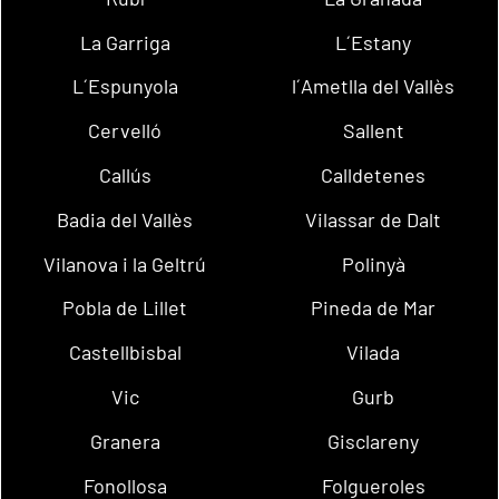
La Garriga
L´Estany
L´Espunyola
l´Ametlla del Vallès
Cervelló
Sallent
Callús
Calldetenes
Badia del Vallès
Vilassar de Dalt
Vilanova i la Geltrú
Polinyà
Pobla de Lillet
Pineda de Mar
Castellbisbal
Vilada
Vic
Gurb
Granera
Gisclareny
Fonollosa
Folgueroles