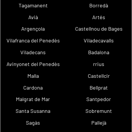
Tagamanent
Borredà
Avià
Artés
Argençola
Castellnou de Bages
Vilafranca del Penedès
Viladecavalls
Viladecans
Badalona
Avinyonet del Penedès
rrius
Malla
Castellcir
Cardona
Bellprat
Malgrat de Mar
Santpedor
Santa Susanna
Sobremunt
Sagàs
Pallejà