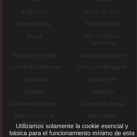
Argentona
Arenys de Munt
Arenys de Mar
Bigues i Riells
Berga
Sant Andreu de
Llavaneres
Vilanova del Vallès
Cugat Sesgarrigues
La Pobla de Claramunt
La Nou de Berguedà
La Llagosta
Roda de Ter
Cubelles
Vallcebre
Eulàlia de Riuprimer
Eugènia de Berga
Santa Coloma de
Martorelles
Gramenet
Utilizamos solamente la cookie esencial y
básica para el funcionamiento mínimo de esta
Campins
Calonge de Segarra