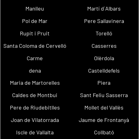
Manlleu
Martí d´Albars
Pol de Mar
Pere Sallavinera
Rupit i Pruit
Torelló
Santa Coloma de Cervelló
Casserres
Carme
Olèrdola
dena
Castelldefels
Maria de Martorelles
Piera
Caldes de Montbui
Sant Feliu Sasserra
Pere de Riudebitlles
Mollet del Vallès
Joan de Vilatorrada
Jaume de Frontanyà
Iscle de Vallalta
Collbató