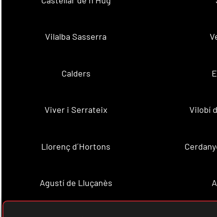
Vilalba Sasserra
V
Calders
E
Viver i Serrateix
Vilobí
Llorenç d´Hortons
Cerdanyo
Agustí de Lluçanès
A