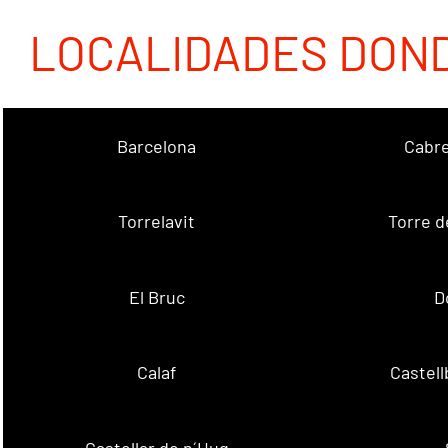
LOCALIDADES DON
Barcelona
Cabre
Torrelavit
Torre d
El Bruc
D
Calaf
Castellb
Castellar de n´Hug