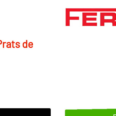
Prats de
E