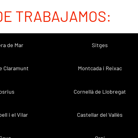
DE TRABAJAMOS:
ra de Mar
Sitges
e Claramunt
Montcada i Reixac
osrius
Cornellà de Llobregat
ell i el Vilar
Castellar del Vallès
Seva
Orpí