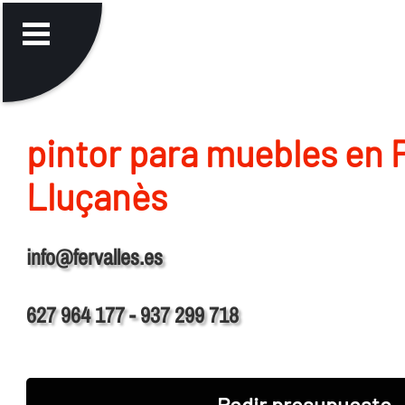
pintor para muebles en 
Lluçanès
info@fervalles.es
627 964 177 - 937 299 718
Pedir presupuesto