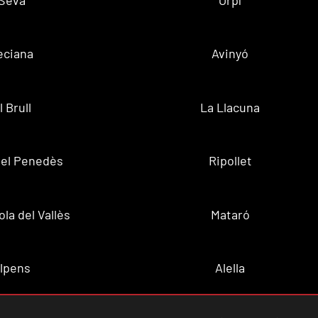
eciana
Avinyó
l Brull
La Llacuna
 del Penedès
Ripollet
la del Vallès
Mataró
lpens
Alella