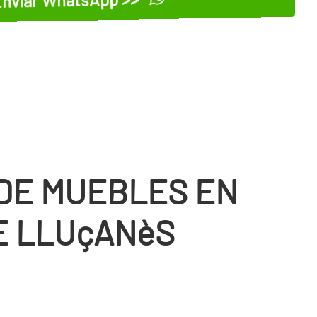
DE MUEBLES EN
E LLUçANèS