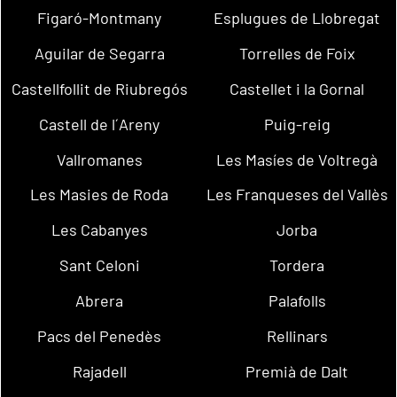
Figaró-Montmany
Esplugues de Llobregat
Aguilar de Segarra
Torrelles de Foix
Castellfollit de Riubregós
Castellet i la Gornal
Castell de l´Areny
Puig-reig
Vallromanes
Les Masíes de Voltregà
Les Masies de Roda
Les Franqueses del Vallès
Les Cabanyes
Jorba
Sant Celoni
Tordera
Abrera
Palafolls
Pacs del Penedès
Rellinars
Rajadell
Premià de Dalt