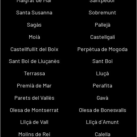
Malgrat de Mar
Santpedor
Santa Susanna
Sobremunt
Sagàs
Pallejà
Moià
Castellgalí
Castellfullit del Boix
Perpètua de Mogoda
Sant Boi de Lluçanès
Sant Boi
Terrassa
Lluçà
Premià de Mar
Perafita
Parets del Vallès
Gavà
Olesa de Montserrat
Olesa de Bonesvalls
Lliçà de Vall
Lliçà d´Amunt
Molins de Rei
Calella