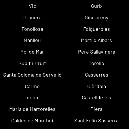
Vic
Gurb
Granera
Gisclareny
Fonollosa
Folgueroles
Manlleu
Martí d´Albars
Pol de Mar
Pere Sallavinera
Rupit i Pruit
Torelló
Santa Coloma de Cervelló
Casserres
Carme
Olèrdola
dena
Castelldefels
Maria de Martorelles
Piera
Caldes de Montbui
Sant Feliu Sasserra