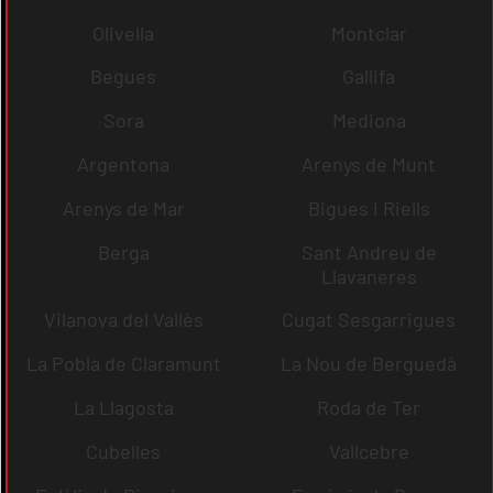
Olivella
Montclar
Begues
Gallifa
Sora
Mediona
Argentona
Arenys de Munt
Arenys de Mar
Bigues i Riells
Berga
Sant Andreu de
Llavaneres
Vilanova del Vallès
Cugat Sesgarrigues
La Pobla de Claramunt
La Nou de Berguedà
La Llagosta
Roda de Ter
Cubelles
Vallcebre