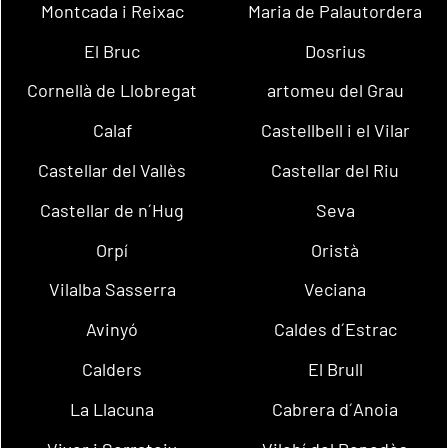
Montcada i Reixac
Maria de Palautordera
El Bruc
Dosrius
Cornellà de Llobregat
artomeu del Grau
Calaf
Castellbell i el Vilar
Castellar del Vallès
Castellar del Riu
Castellar de n´Hug
Seva
Orpí
Oristà
Vilalba Sasserra
Veciana
Avinyó
Caldes d´Estrac
Calders
El Brull
La Llacuna
Cabrera d´Anoia