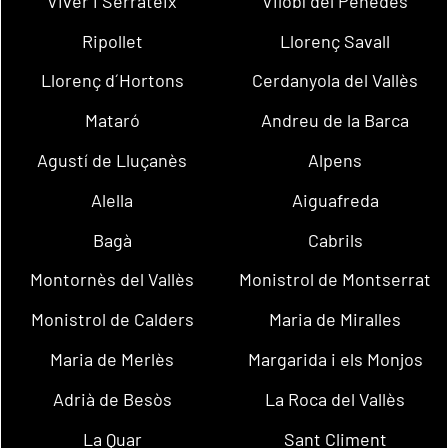
Viver i Serrateix
Vilobí del Penedès
Ripollet
Llorenç Savall
Llorenç d´Hortons
Cerdanyola del Vallès
Mataró
Andreu de la Barca
Agustí de Lluçanès
Alpens
Alella
Aiguafreda
Bagà
Cabrils
Montornès del Vallès
Monistrol de Montserrat
Monistrol de Calders
Maria de Miralles
Maria de Merlès
Margarida i els Monjos
Adrià de Besòs
La Roca del Vallès
La Quar
Sant Climent