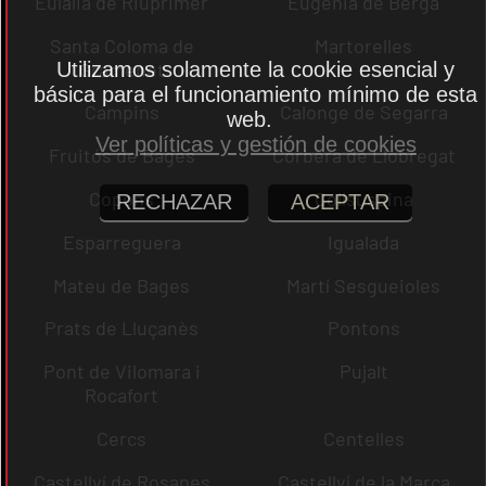
Eulàlia de Riuprimer
Eugènia de Berga
Santa Coloma de
Martorelles
Gramenet
Utilizamos solamente la cookie esencial y
básica para el funcionamiento mínimo de esta
Campins
Calonge de Segarra
web.
Ver políticas y gestión de cookies
Fruitós de Bages
Corbera de Llobregat
Copons
Collsuspina
RECHAZAR
ACEPTAR
Esparreguera
Igualada
Mateu de Bages
Martí Sesgueioles
Prats de Lluçanès
Pontons
Pont de Vilomara i
Pujalt
Rocafort
Cercs
Centelles
Castellví de Rosanes
Castellví de la Marca