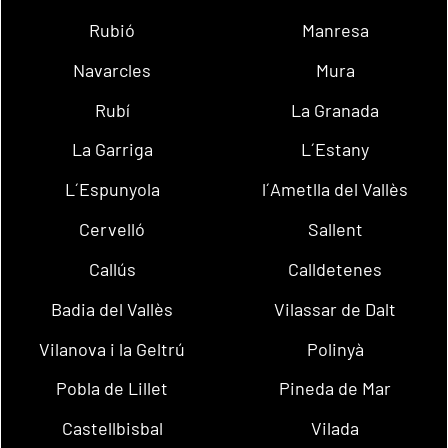
Rubió
Manresa
Navarcles
Mura
Rubí
La Granada
La Garriga
L´Estany
L´Espunyola
l´Ametlla del Vallès
Cervelló
Sallent
Callús
Calldetenes
Badia del Vallès
Vilassar de Dalt
Vilanova i la Geltrú
Polinyà
Pobla de Lillet
Pineda de Mar
Castellbisbal
Vilada