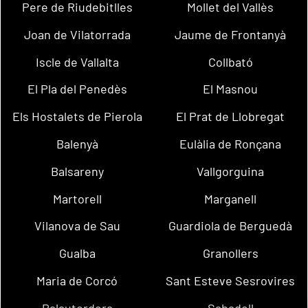
Pere de Riudebitlles
Mollet del Vallès
Joan de Vilatorrada
Jaume de Frontanyà
Iscle de Vallalta
Collbató
El Pla del Penedès
El Masnou
Els Hostalets de Pierola
El Prat de Llobregat
Balenyà
Eulàlia de Ronçana
Balsareny
Vallgorguina
Martorell
Marganell
Vilanova de Sau
Guardiola de Berguedà
Gualba
Granollers
Maria de Corcó
Sant Esteve Sesrovires
Palautordera
Sabadell