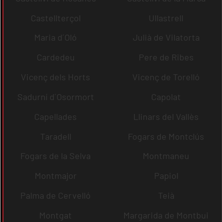
Castellterçol
Ullastrell
Maria d´Oló
Julià de Vilatorta
Cardedeu
Pere de Ribes
Vicenç dels Horts
Vicenç de Torelló
Sadurní d´Osormort
Capolat
Capellades
Llinars del Vallès
Taradell
Fogars de Montclús
Fogars de la Selva
Montmaneu
Montmajor
Papiol
Palma de Cervelló
Teià
Montgat
Margarida de Montbui