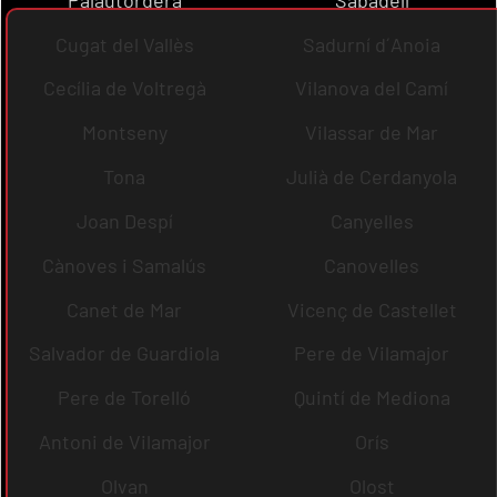
Cugat del Vallès
Sadurní d´Anoia
Cecília de Voltregà
Vilanova del Camí
Montseny
Vilassar de Mar
Tona
Julià de Cerdanyola
Joan Despí
Canyelles
Cànoves i Samalús
Canovelles
Canet de Mar
Vicenç de Castellet
Salvador de Guardiola
Pere de Vilamajor
Pere de Torelló
Quintí de Mediona
Antoni de Vilamajor
Orís
Olvan
Olost