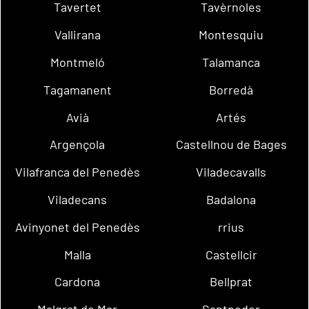
Tavertet
Tavèrnoles
Vallirana
Montesquiu
Montmeló
Talamanca
Tagamanent
Borredà
Avià
Artés
Argençola
Castellnou de Bages
Vilafranca del Penedès
Viladecavalls
Viladecans
Badalona
Avinyonet del Penedès
rrius
Malla
Castellcir
Cardona
Bellprat