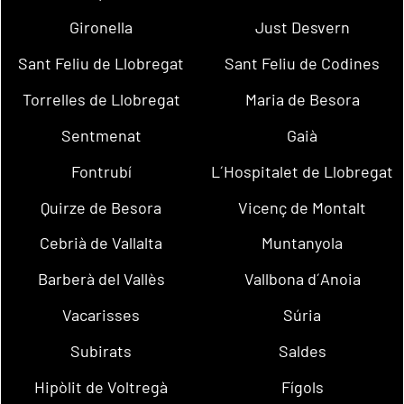
Gironella
Just Desvern
Sant Feliu de Llobregat
Sant Feliu de Codines
Torrelles de Llobregat
Maria de Besora
Sentmenat
Gaià
Fontrubí
L´Hospitalet de Llobregat
Quirze de Besora
Vicenç de Montalt
Cebrià de Vallalta
Muntanyola
Barberà del Vallès
Vallbona d´Anoia
Vacarisses
Súria
Subirats
Saldes
Hipòlit de Voltregà
Fígols