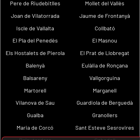
Pere de Riudebitlles
Mollet del Vallès
Joan de Vilatorrada
Jaume de Frontanyà
Iscle de Vallalta
Collbató
El Pla del Penedès
El Masnou
Els Hostalets de Pierola
El Prat de Llobregat
Balenyà
Eulàlia de Ronçana
Balsareny
Vallgorguina
Martorell
Marganell
Vilanova de Sau
Guardiola de Berguedà
Gualba
Granollers
Maria de Corcó
Sant Esteve Sesrovires
Palautordera
Sabadell