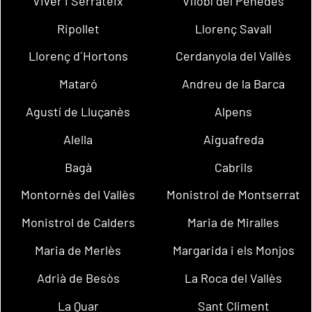
Viver i Serrateix
Vilobí del Penedès
Ripollet
Llorenç Savall
Llorenç d´Hortons
Cerdanyola del Vallès
Mataró
Andreu de la Barca
Agustí de Lluçanès
Alpens
Alella
Aiguafreda
Bagà
Cabrils
Montornès del Vallès
Monistrol de Montserrat
Monistrol de Calders
Maria de Miralles
Maria de Merlès
Margarida i els Monjos
Adrià de Besòs
La Roca del Vallès
La Quar
Sant Climent