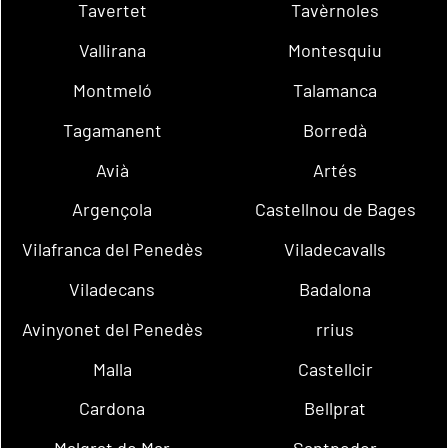
Tavertet
Tavèrnoles
Vallirana
Montesquiu
Montmeló
Talamanca
Tagamanent
Borredà
Avià
Artés
Argençola
Castellnou de Bages
Vilafranca del Penedès
Viladecavalls
Viladecans
Badalona
Avinyonet del Penedès
rrius
Malla
Castellcir
Cardona
Bellprat