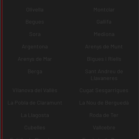
Olivella
Montclar
Begues
Gallifa
Sora
Mediona
Argentona
Arenys de Munt
Arenys de Mar
Bigues i Riells
Berga
Sant Andreu de
Llavaneres
Vilanova del Vallès
Cugat Sesgarrigues
La Pobla de Claramunt
La Nou de Berguedà
La Llagosta
Roda de Ter
Cubelles
Vallcebre