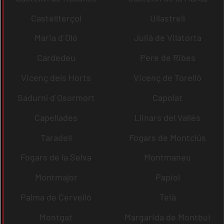
Castellterçol
Ullastrell
Maria d´Oló
Julià de Vilatorta
Cardedeu
Pere de Ribes
Vicenç dels Horts
Vicenç de Torelló
Sadurní d´Osormort
Capolat
Capellades
Llinars del Vallès
Taradell
Fogars de Montclús
Fogars de la Selva
Montmaneu
Montmajor
Papiol
Palma de Cervelló
Teià
Montgat
Margarida de Montbui