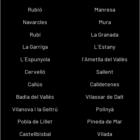
Rubió
Manresa
Navarcles
Mura
Rubí
La Granada
La Garriga
L´Estany
L´Espunyola
l´Ametlla del Vallès
Cervelló
Sallent
Callús
Calldetenes
Badia del Vallès
Vilassar de Dalt
Vilanova i la Geltrú
Polinyà
Pobla de Lillet
Pineda de Mar
Castellbisbal
Vilada