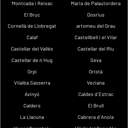
Montcada i Reixac
Maria de Palautordera
El Bruc
Dosrius
Cornellà de Llobregat
artomeu del Grau
Calaf
Castellbell i el Vilar
Castellar del Vallès
Castellar del Riu
Castellar de n´Hug
Seva
Orpí
Oristà
Vilalba Sasserra
Veciana
Avinyó
Caldes d´Estrac
Calders
El Brull
La Llacuna
Cabrera d´Anoia