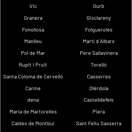
Vic
Gurb
Granera
Gisclareny
Fonollosa
Folgueroles
Manlleu
Martí d´Albars
Pol de Mar
Pere Sallavinera
Rupit i Pruit
Torelló
Santa Coloma de Cervelló
Casserres
Carme
Olèrdola
dena
Castelldefels
Maria de Martorelles
Piera
Caldes de Montbui
Sant Feliu Sasserra