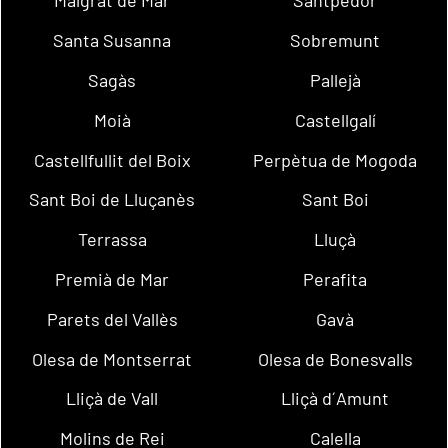
Malgrat de Mar
Santpedor
Santa Susanna
Sobremunt
Sagàs
Pallejà
Moià
Castellgalí
Castellfullit del Boix
Perpètua de Mogoda
Sant Boi de Lluçanès
Sant Boi
Terrassa
Lluçà
Premià de Mar
Perafita
Parets del Vallès
Gavà
Olesa de Montserrat
Olesa de Bonesvalls
Lliçà de Vall
Lliçà d´Amunt
Molins de Rei
Calella