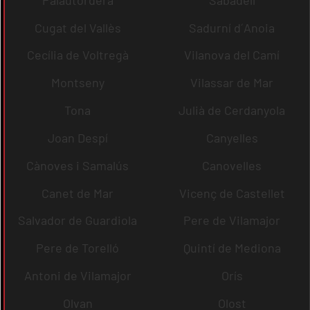
Cugat del Vallès
Sadurní d´Anoia
Cecília de Voltregà
Vilanova del Camí
Montseny
Vilassar de Mar
Tona
Julià de Cerdanyola
Joan Despí
Canyelles
Cànoves i Samalús
Canovelles
Canet de Mar
Vicenç de Castellet
Salvador de Guardiola
Pere de Vilamajor
Pere de Torelló
Quintí de Mediona
Antoni de Vilamajor
Orís
Olvan
Olost