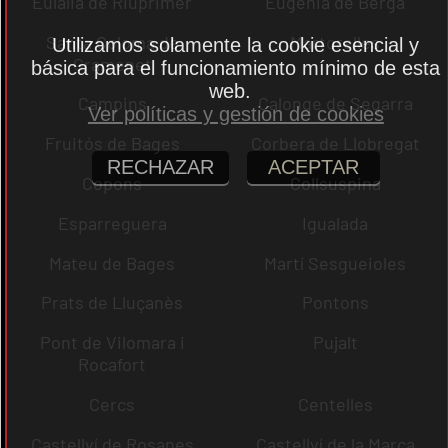
Eulàlia de Riuprimer
Eugènia de Berga
Santa Coloma de
Martorelles
Utilizamos solamente la cookie esencial y
Gramenet
básica para el funcionamiento mínimo de esta
web.
Campins
Calonge de Segarra
Ver políticas y gestión de cookies
Fruitós de Bages
Corbera de Llobregat
RECHAZAR
ACEPTAR
Copons
Collsuspina
Esparreguera
Igualada
Mateu de Bages
Martí Sesgueioles
Prats de Lluçanès
Pontons
Pont de Vilomara i
Pujalt
Rocafort
Cercs
Centelles
Castellví de Rosanes
Castellví de la Marca