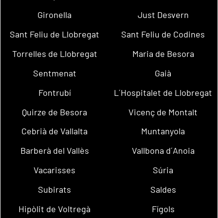
Gironella
Just Desvern
Sant Feliu de Llobregat
Sant Feliu de Codines
Torrelles de Llobregat
Maria de Besora
Sentmenat
Gaià
Fontrubí
L´Hospitalet de Llobregat
Quirze de Besora
Vicenç de Montalt
Cebrià de Vallalta
Muntanyola
Barberà del Vallès
Vallbona d´Anoia
Vacarisses
Súria
Subirats
Saldes
Hipòlit de Voltregà
Fígols