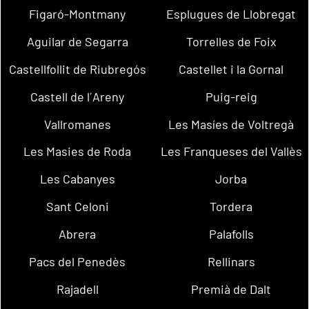
Figaró-Montmany
Esplugues de Llobregat
Aguilar de Segarra
Torrelles de Foix
Castellfollit de Riubregós
Castellet i la Gornal
Castell de l´Areny
Puig-reig
Vallromanes
Les Masíes de Voltregà
Les Masies de Roda
Les Franqueses del Vallès
Les Cabanyes
Jorba
Sant Celoni
Tordera
Abrera
Palafolls
Pacs del Penedès
Rellinars
Rajadell
Premià de Dalt