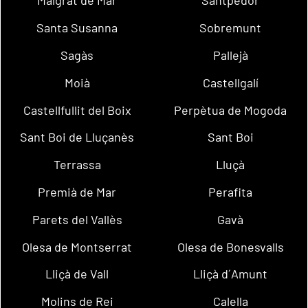
Malgrat de Mar
Santpedor
Santa Susanna
Sobremunt
Sagàs
Pallejà
Moià
Castellgalí
Castellfullit del Boix
Perpètua de Mogoda
Sant Boi de Lluçanès
Sant Boi
Terrassa
Lluçà
Premià de Mar
Perafita
Parets del Vallès
Gavà
Olesa de Montserrat
Olesa de Bonesvalls
Lliçà de Vall
Lliçà d´Amunt
Molins de Rei
Calella