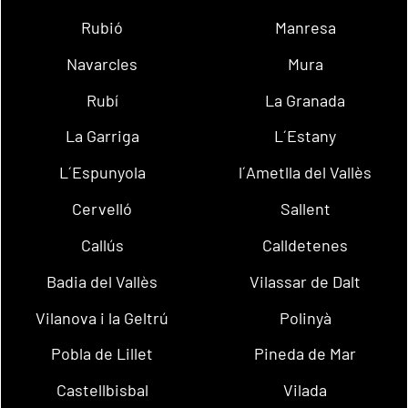
Rubió
Manresa
Navarcles
Mura
Rubí
La Granada
La Garriga
L´Estany
L´Espunyola
l´Ametlla del Vallès
Cervelló
Sallent
Callús
Calldetenes
Badia del Vallès
Vilassar de Dalt
Vilanova i la Geltrú
Polinyà
Pobla de Lillet
Pineda de Mar
Castellbisbal
Vilada