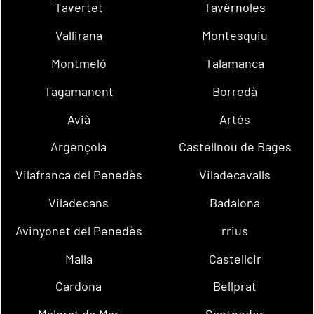
Tavertet
Tavèrnoles
Vallirana
Montesquiu
Montmeló
Talamanca
Tagamanent
Borredà
Avià
Artés
Argençola
Castellnou de Bages
Vilafranca del Penedès
Viladecavalls
Viladecans
Badalona
Avinyonet del Penedès
rrius
Malla
Castellcir
Cardona
Bellprat