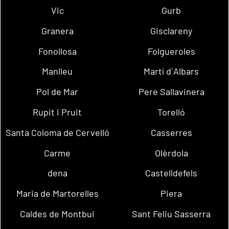
Vic
Gurb
Granera
Gisclareny
Fonollosa
Folgueroles
Manlleu
Martí d´Albars
Pol de Mar
Pere Sallavinera
Rupit i Pruit
Torelló
Santa Coloma de Cervelló
Casserres
Carme
Olèrdola
dena
Castelldefels
Maria de Martorelles
Piera
Caldes de Montbui
Sant Feliu Sasserra