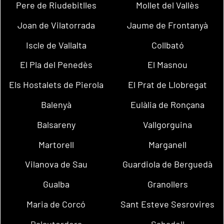
Pere de Riudebitlles
Mollet del Vallès
Joan de Vilatorrada
Jaume de Frontanyà
Iscle de Vallalta
Collbató
El Pla del Penedès
El Masnou
Els Hostalets de Pierola
El Prat de Llobregat
Balenyà
Eulàlia de Ronçana
Balsareny
Vallgorguina
Martorell
Marganell
Vilanova de Sau
Guardiola de Berguedà
Gualba
Granollers
Maria de Corcó
Sant Esteve Sesrovires
Palautordera
Sabadell