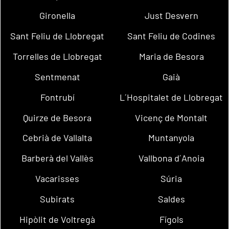
Gironella
Just Desvern
Sant Feliu de Llobregat
Sant Feliu de Codines
Torrelles de Llobregat
Maria de Besora
Sentmenat
Gaià
Fontrubí
L´Hospitalet de Llobregat
Quirze de Besora
Vicenç de Montalt
Cebrià de Vallalta
Muntanyola
Barberà del Vallès
Vallbona d´Anoia
Vacarisses
Súria
Subirats
Saldes
Hipòlit de Voltregà
Fígols