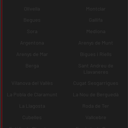
Olivella
Montclar
Begues
Gallifa
Sora
Mediona
Argentona
Arenys de Munt
Arenys de Mar
Bigues i Riells
Berga
Sant Andreu de
Llavaneres
Vilanova del Vallès
Cugat Sesgarrigues
La Pobla de Claramunt
La Nou de Berguedà
La Llagosta
Roda de Ter
Cubelles
Vallcebre