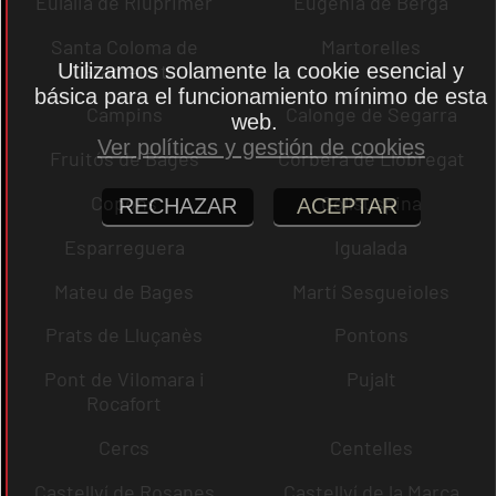
Eulàlia de Riuprimer
Eugènia de Berga
Santa Coloma de
Martorelles
Gramenet
Utilizamos solamente la cookie esencial y
básica para el funcionamiento mínimo de esta
Campins
Calonge de Segarra
web.
Ver políticas y gestión de cookies
Fruitós de Bages
Corbera de Llobregat
Copons
Collsuspina
RECHAZAR
ACEPTAR
Esparreguera
Igualada
Mateu de Bages
Martí Sesgueioles
Prats de Lluçanès
Pontons
Pont de Vilomara i
Pujalt
Rocafort
Cercs
Centelles
Castellví de Rosanes
Castellví de la Marca