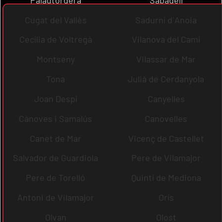
Cugat del Vallès
Sadurní d´Anoia
Cecília de Voltregà
Vilanova del Camí
Montseny
Vilassar de Mar
Tona
Julià de Cerdanyola
Joan Despí
Canyelles
Cànoves i Samalús
Canovelles
Canet de Mar
Vicenç de Castellet
Salvador de Guardiola
Pere de Vilamajor
Pere de Torelló
Quintí de Mediona
Antoni de Vilamajor
Orís
Olvan
Olost