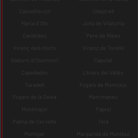
Castellterçol
Ullastrell
Maria d´Oló
Julià de Vilatorta
Cardedeu
Pere de Ribes
Vicenç dels Horts
Vicenç de Torelló
Sadurní d´Osormort
Capolat
Capellades
Llinars del Vallès
Taradell
Fogars de Montclús
Fogars de la Selva
Montmaneu
Montmajor
Papiol
Palma de Cervelló
Teià
Montgat
Margarida de Montbui