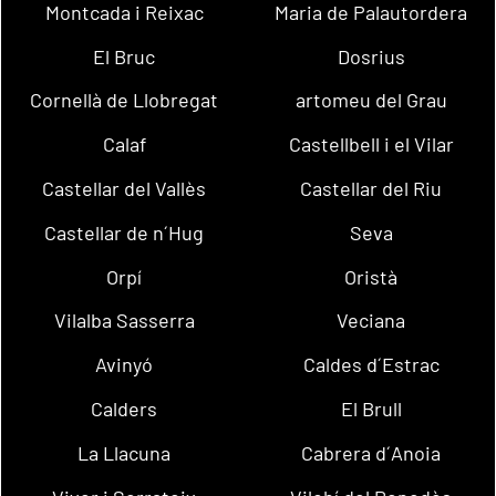
Montcada i Reixac
Maria de Palautordera
El Bruc
Dosrius
Cornellà de Llobregat
artomeu del Grau
Calaf
Castellbell i el Vilar
Castellar del Vallès
Castellar del Riu
Castellar de n´Hug
Seva
Orpí
Oristà
Vilalba Sasserra
Veciana
Avinyó
Caldes d´Estrac
Calders
El Brull
La Llacuna
Cabrera d´Anoia