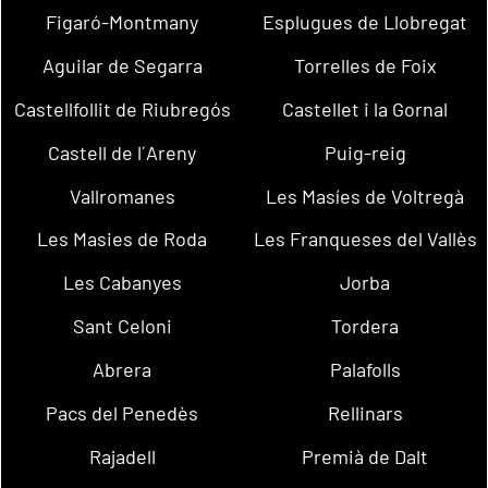
Figaró-Montmany
Esplugues de Llobregat
Aguilar de Segarra
Torrelles de Foix
Castellfollit de Riubregós
Castellet i la Gornal
Castell de l´Areny
Puig-reig
Vallromanes
Les Masíes de Voltregà
Les Masies de Roda
Les Franqueses del Vallès
Les Cabanyes
Jorba
Sant Celoni
Tordera
Abrera
Palafolls
Pacs del Penedès
Rellinars
Rajadell
Premià de Dalt