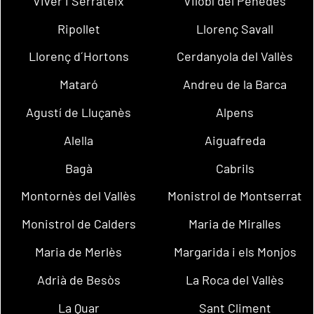
Viver i Serrateix
Vilobí del Penedès
Ripollet
Llorenç Savall
Llorenç d´Hortons
Cerdanyola del Vallès
Mataró
Andreu de la Barca
Agustí de Lluçanès
Alpens
Alella
Aiguafreda
Bagà
Cabrils
Montornès del Vallès
Monistrol de Montserrat
Monistrol de Calders
Maria de Miralles
Maria de Merlès
Margarida i els Monjos
Adrià de Besòs
La Roca del Vallès
La Quar
Sant Climent