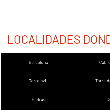
LOCALIDADES DON
Barcelona
Cabre
Torrelavit
Torre d
El Bruc
D