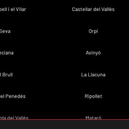
ell i el Vilar
Castellar del Vallès
Seva
Orpí
eciana
Avinyó
l Brull
La Llacuna
 del Penedès
Ripollet
la del Vallès
Mataró