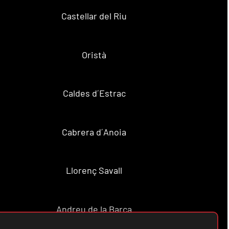
Castellar del Riu
Oristà
Caldes d´Estrac
Cabrera d´Anoia
Llorenç Savall
Andreu de la Barca