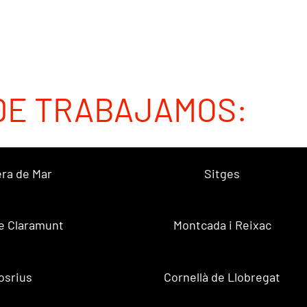
DE TRABAJAMOS:
ra de Mar
Sitges
e Claramunt
Montcada i Reixac
osrius
Cornellà de Llobregat