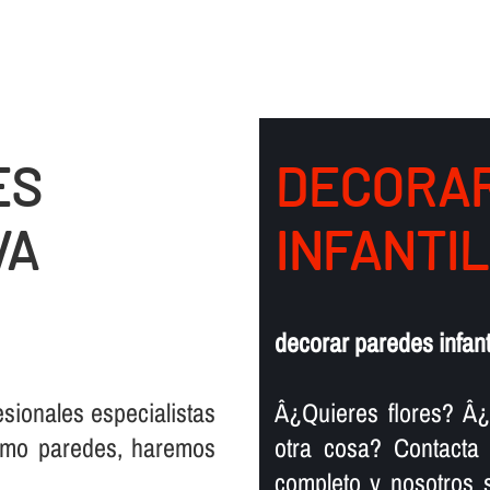
ES
DECORAR
VA
INFANTI
decorar paredes infan
sionales especialistas
Â¿Quieres flores? Â¿
como paredes, haremos
otra cosa? Contacta
completo y nosotros 