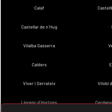
Calaf
Castellb
Castellar de n´Hug
Vilalba Sasserra
V
Calders
E
Viver i Serrateix
Vilobí
Llorenç d´Hortons
Cerdanyo