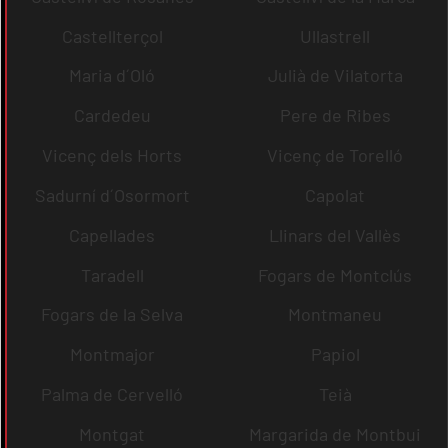
Castellterçol
Ullastrell
Maria d´Oló
Julià de Vilatorta
Cardedeu
Pere de Ribes
Vicenç dels Horts
Vicenç de Torelló
Sadurní d´Osormort
Capolat
Capellades
Llinars del Vallès
Taradell
Fogars de Montclús
Fogars de la Selva
Montmaneu
Montmajor
Papiol
Palma de Cervelló
Teià
Montgat
Margarida de Montbui