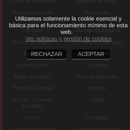
Eulàlia de Riuprimer
Eugènia de Berga
Santa Coloma de
Martorelles
Gramenet
Utilizamos solamente la cookie esencial y
básica para el funcionamiento mínimo de esta
Campins
Calonge de Segarra
web.
Ver políticas y gestión de cookies
Fruitós de Bages
Corbera de Llobregat
Copons
Collsuspina
RECHAZAR
ACEPTAR
Esparreguera
Igualada
Mateu de Bages
Martí Sesgueioles
Prats de Lluçanès
Pontons
Pont de Vilomara i
Pujalt
Rocafort
Cercs
Centelles
Castellví de Rosanes
Castellví de la Marca