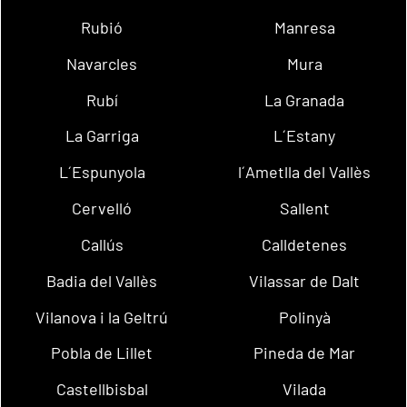
Rubió
Manresa
Navarcles
Mura
Rubí
La Granada
La Garriga
L´Estany
L´Espunyola
l´Ametlla del Vallès
Cervelló
Sallent
Callús
Calldetenes
Badia del Vallès
Vilassar de Dalt
Vilanova i la Geltrú
Polinyà
Pobla de Lillet
Pineda de Mar
Castellbisbal
Vilada