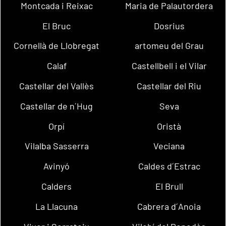
Montcada i Reixac
Maria de Palautordera
El Bruc
Dosrius
Cornellà de Llobregat
artomeu del Grau
Calaf
Castellbell i el Vilar
Castellar del Vallès
Castellar del Riu
Castellar de n´Hug
Seva
Orpí
Oristà
Vilalba Sasserra
Veciana
Avinyó
Caldes d´Estrac
Calders
El Brull
La Llacuna
Cabrera d´Anoia