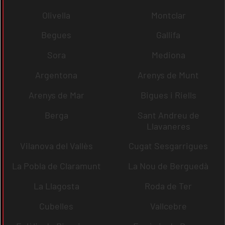
Olivella
Montclar
Begues
Gallifa
Sora
Mediona
Argentona
Arenys de Munt
Arenys de Mar
Bigues i Riells
Berga
Sant Andreu de
Llavaneres
Vilanova del Vallès
Cugat Sesgarrigues
La Pobla de Claramunt
La Nou de Berguedà
La Llagosta
Roda de Ter
Cubelles
Vallcebre