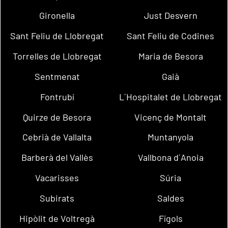
Gironella
Just Desvern
Sant Feliu de Llobregat
Sant Feliu de Codines
Torrelles de Llobregat
Maria de Besora
Sentmenat
Gaià
Fontrubí
L´Hospitalet de Llobregat
Quirze de Besora
Vicenç de Montalt
Cebrià de Vallalta
Muntanyola
Barberà del Vallès
Vallbona d´Anoia
Vacarisses
Súria
Subirats
Saldes
Hipòlit de Voltregà
Fígols