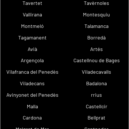
Tavertet
Tavèrnoles
Vallirana
Montesquiu
Montmeló
Talamanca
Tagamanent
Borredà
Avià
Artés
Argençola
Castellnou de Bages
Vilafranca del Penedès
Viladecavalls
Viladecans
Badalona
Avinyonet del Penedès
rrius
Malla
Castellcir
Cardona
Bellprat