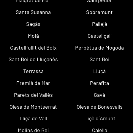
Malgrat de Mar
Santpedor
Santa Susanna
Sobremunt
Sagàs
Pallejà
Moià
Castellgalí
Castellfullit del Boix
Perpètua de Mogoda
Sant Boi de Lluçanès
Sant Boi
Terrassa
Lluçà
Premià de Mar
Perafita
Parets del Vallès
Gavà
Olesa de Montserrat
Olesa de Bonesvalls
Lliçà de Vall
Lliçà d´Amunt
Molins de Rei
Calella