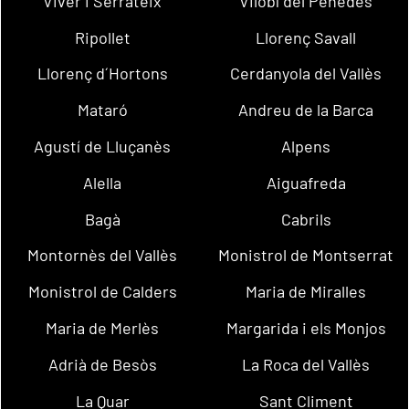
Viver i Serrateix
Vilobí del Penedès
Ripollet
Llorenç Savall
Llorenç d´Hortons
Cerdanyola del Vallès
Mataró
Andreu de la Barca
Agustí de Lluçanès
Alpens
Alella
Aiguafreda
Bagà
Cabrils
Montornès del Vallès
Monistrol de Montserrat
Monistrol de Calders
Maria de Miralles
Maria de Merlès
Margarida i els Monjos
Adrià de Besòs
La Roca del Vallès
La Quar
Sant Climent