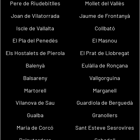
Pere de Riudebitlles
Mollet del Vallès
Joan de Vilatorrada
Jaume de Frontanyà
Iscle de Vallalta
Collbató
El Pla del Penedès
El Masnou
Els Hostalets de Pierola
El Prat de Llobregat
Balenyà
Eulàlia de Ronçana
Balsareny
Vallgorguina
Martorell
Marganell
Vilanova de Sau
Guardiola de Berguedà
Gualba
Granollers
Maria de Corcó
Sant Esteve Sesrovires
Palautordera
Sabadell