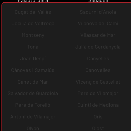
Cugat del Vallès
Sadurní d´Anoia
Cecília de Voltregà
Vilanova del Camí
Montseny
Vilassar de Mar
Tona
Julià de Cerdanyola
Joan Despí
Canyelles
Cànoves i Samalús
Canovelles
Canet de Mar
Vicenç de Castellet
Salvador de Guardiola
Pere de Vilamajor
Pere de Torelló
Quintí de Mediona
Antoni de Vilamajor
Orís
Olvan
Olost