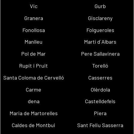
Vic
Gurb
Granera
Gisclareny
Fonollosa
Folgueroles
Manlleu
Martí d´Albars
Pol de Mar
Pere Sallavinera
Rupit i Pruit
Torelló
Santa Coloma de Cervelló
Casserres
Carme
Olèrdola
dena
Castelldefels
Maria de Martorelles
Piera
Caldes de Montbui
Sant Feliu Sasserra