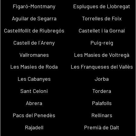
Figaró-Montmany
Esplugues de Llobregat
Aguilar de Segarra
Torrelles de Foix
Castellfollit de Riubregós
Castellet i la Gornal
Castell de l´Areny
Puig-reig
Vallromanes
Les Masíes de Voltregà
Les Masies de Roda
Les Franqueses del Vallès
Les Cabanyes
Jorba
Sant Celoni
Tordera
Abrera
Palafolls
Pacs del Penedès
Rellinars
Rajadell
Premià de Dalt