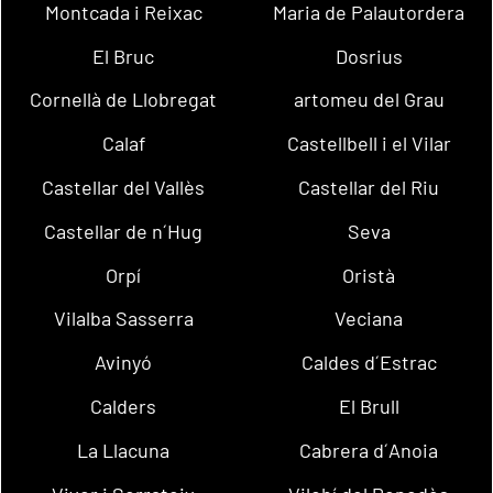
Montcada i Reixac
Maria de Palautordera
El Bruc
Dosrius
Cornellà de Llobregat
artomeu del Grau
Calaf
Castellbell i el Vilar
Castellar del Vallès
Castellar del Riu
Castellar de n´Hug
Seva
Orpí
Oristà
Vilalba Sasserra
Veciana
Avinyó
Caldes d´Estrac
Calders
El Brull
La Llacuna
Cabrera d´Anoia