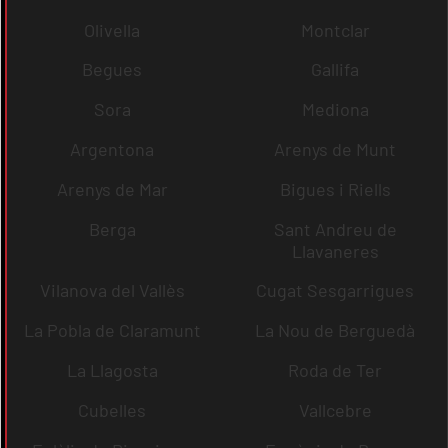
Olivella
Montclar
Begues
Gallifa
Sora
Mediona
Argentona
Arenys de Munt
Arenys de Mar
Bigues i Riells
Berga
Sant Andreu de
Llavaneres
Vilanova del Vallès
Cugat Sesgarrigues
La Pobla de Claramunt
La Nou de Berguedà
La Llagosta
Roda de Ter
Cubelles
Vallcebre