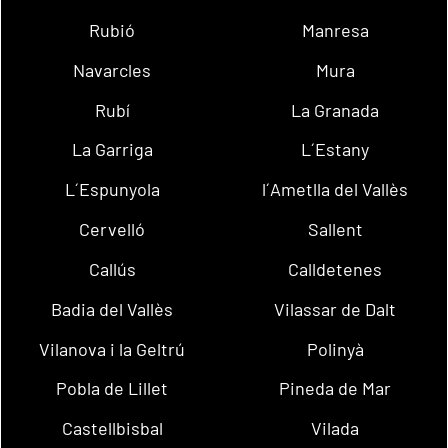
Rubió
Manresa
Navarcles
Mura
Rubí
La Granada
La Garriga
L´Estany
L´Espunyola
l´Ametlla del Vallès
Cervelló
Sallent
Callús
Calldetenes
Badia del Vallès
Vilassar de Dalt
Vilanova i la Geltrú
Polinyà
Pobla de Lillet
Pineda de Mar
Castellbisbal
Vilada