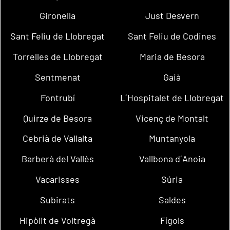
Gironella
Just Desvern
Sant Feliu de Llobregat
Sant Feliu de Codines
Torrelles de Llobregat
Maria de Besora
Sentmenat
Gaià
Fontrubí
L´Hospitalet de Llobregat
Quirze de Besora
Vicenç de Montalt
Cebrià de Vallalta
Muntanyola
Barberà del Vallès
Vallbona d´Anoia
Vacarisses
Súria
Subirats
Saldes
Hipòlit de Voltregà
Fígols