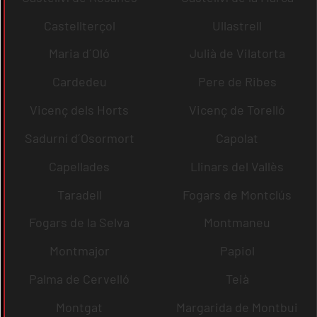
Castellterçol
Ullastrell
Maria d´Oló
Julià de Vilatorta
Cardedeu
Pere de Ribes
Vicenç dels Horts
Vicenç de Torelló
Sadurní d´Osormort
Capolat
Capellades
Llinars del Vallès
Taradell
Fogars de Montclús
Fogars de la Selva
Montmaneu
Montmajor
Papiol
Palma de Cervelló
Teià
Montgat
Margarida de Montbui