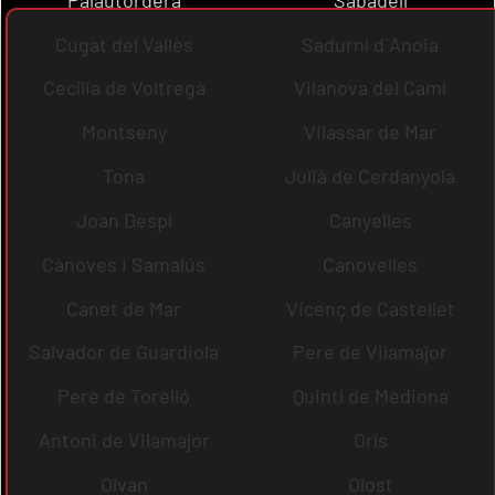
Cugat del Vallès
Sadurní d´Anoia
Cecília de Voltregà
Vilanova del Camí
Montseny
Vilassar de Mar
Tona
Julià de Cerdanyola
Joan Despí
Canyelles
Cànoves i Samalús
Canovelles
Canet de Mar
Vicenç de Castellet
Salvador de Guardiola
Pere de Vilamajor
Pere de Torelló
Quintí de Mediona
Antoni de Vilamajor
Orís
Olvan
Olost