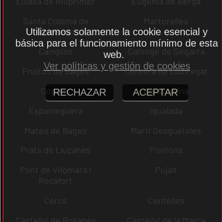
Eulàlia de Riuprimer
Eugènia de Berga
Santa Coloma de
Martorelles
Gramenet
Utilizamos solamente la cookie esencial y
básica para el funcionamiento mínimo de esta
Campins
Calonge de Segarra
web.
Ver políticas y gestión de cookies
Fruitós de Bages
Corbera de Llobregat
Copons
Collsuspina
RECHAZAR
ACEPTAR
Esparreguera
Igualada
Mateu de Bages
Martí Sesgueioles
Prats de Lluçanès
Pontons
Pont de Vilomara i
Pujalt
Rocafort
Cercs
Centelles
Castellví de Rosanes
Castellví de la Marca