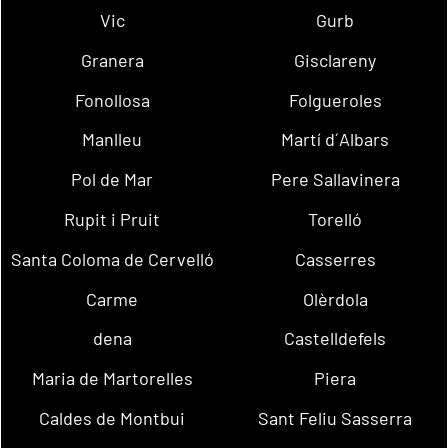
Vic
Gurb
Granera
Gisclareny
Fonollosa
Folgueroles
Manlleu
Martí d´Albars
Pol de Mar
Pere Sallavinera
Rupit i Pruit
Torelló
Santa Coloma de Cervelló
Casserres
Carme
Olèrdola
dena
Castelldefels
Maria de Martorelles
Piera
Caldes de Montbui
Sant Feliu Sasserra