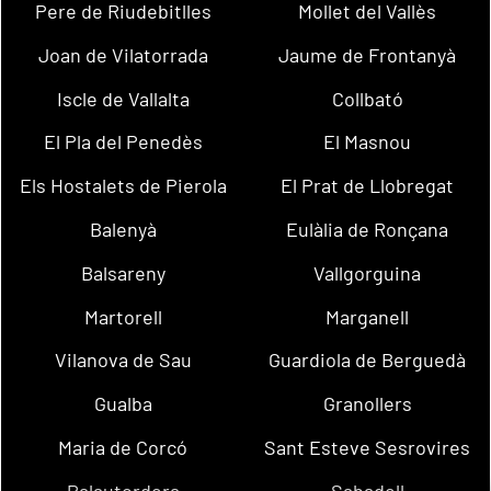
Pere de Riudebitlles
Mollet del Vallès
Joan de Vilatorrada
Jaume de Frontanyà
Iscle de Vallalta
Collbató
El Pla del Penedès
El Masnou
Els Hostalets de Pierola
El Prat de Llobregat
Balenyà
Eulàlia de Ronçana
Balsareny
Vallgorguina
Martorell
Marganell
Vilanova de Sau
Guardiola de Berguedà
Gualba
Granollers
Maria de Corcó
Sant Esteve Sesrovires
Palautordera
Sabadell