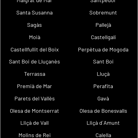
Malgrat de Mar
Santpedor
Santa Susanna
Sobremunt
Sagàs
Pallejà
Moià
Castellgalí
Castellfullit del Boix
Perpètua de Mogoda
Sant Boi de Lluçanès
Sant Boi
Terrassa
Lluçà
Premià de Mar
Perafita
Parets del Vallès
Gavà
Olesa de Montserrat
Olesa de Bonesvalls
Lliçà de Vall
Lliçà d´Amunt
Molins de Rei
Calella