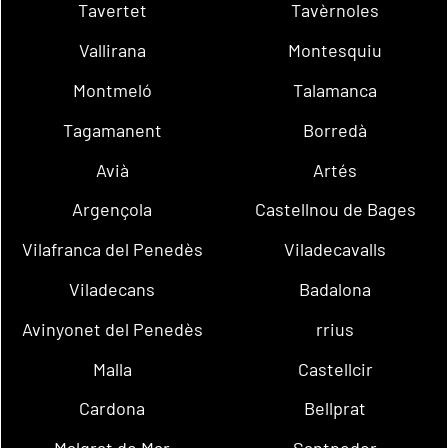
Tavertet
Tavèrnoles
Vallirana
Montesquiu
Montmeló
Talamanca
Tagamanent
Borredà
Avià
Artés
Argençola
Castellnou de Bages
Vilafranca del Penedès
Viladecavalls
Viladecans
Badalona
Avinyonet del Penedès
rrius
Malla
Castellcir
Cardona
Bellprat