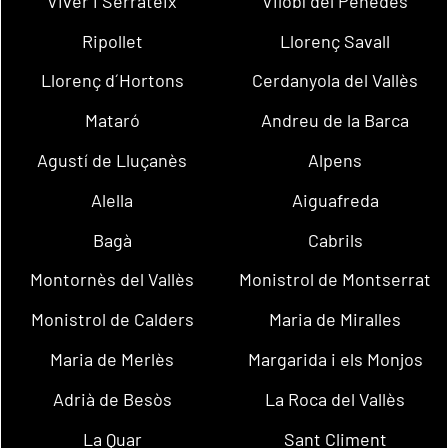
Viver i Serrateix
Vilobí del Penedès
Ripollet
Llorenç Savall
Llorenç d´Hortons
Cerdanyola del Vallès
Mataró
Andreu de la Barca
Agustí de Lluçanès
Alpens
Alella
Aiguafreda
Bagà
Cabrils
Montornès del Vallès
Monistrol de Montserrat
Monistrol de Calders
Maria de Miralles
Maria de Merlès
Margarida i els Monjos
Adrià de Besòs
La Roca del Vallès
La Quar
Sant Climent