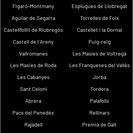
Figaró-Montmany
Esplugues de Llobregat
Aguilar de Segarra
Torrelles de Foix
Castellfollit de Riubregós
Castellet i la Gornal
Castell de l´Areny
Puig-reig
Vallromanes
Les Masíes de Voltregà
Les Masies de Roda
Les Franqueses del Vallès
Les Cabanyes
Jorba
Sant Celoni
Tordera
Abrera
Palafolls
Pacs del Penedès
Rellinars
Rajadell
Premià de Dalt