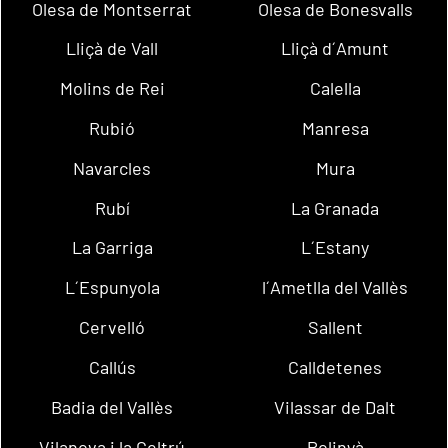
Olesa de Montserrat
Olesa de Bonesvalls
Lliçà de Vall
Lliçà d´Amunt
Molins de Rei
Calella
Rubió
Manresa
Navarcles
Mura
Rubí
La Granada
La Garriga
L´Estany
L´Espunyola
l´Ametlla del Vallès
Cervelló
Sallent
Callús
Calldetenes
Badia del Vallès
Vilassar de Dalt
Vilanova i la Geltrú
Polinyà