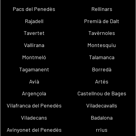
Pacs del Penedès
Rellinars
Rajadell
Premià de Dalt
Tavertet
Tavèrnoles
Vallirana
Montesquiu
Montmeló
Talamanca
Tagamanent
Borredà
Avià
Artés
Argençola
Castellnou de Bages
Vilafranca del Penedès
Viladecavalls
Viladecans
Badalona
Avinyonet del Penedès
rrius