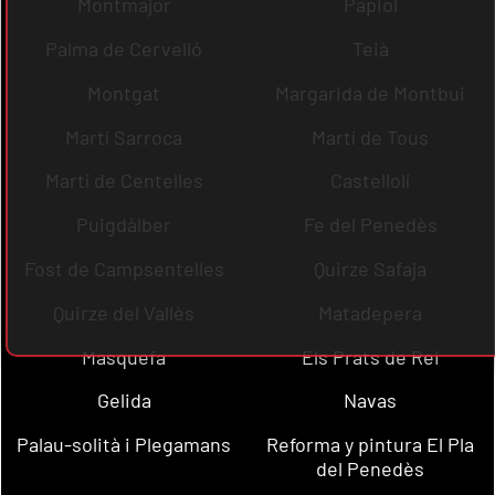
Montmajor
Papiol
Palma de Cervelló
Teià
Montgat
Margarida de Montbui
Martí Sarroca
Martí de Tous
Martí de Centelles
Castellolí
Puigdàlber
Fe del Penedès
Fost de Campsentelles
Quirze Safaja
Quirze del Vallès
Matadepera
Masquefa
Els Prats de Rei
Gelida
Navas
Palau-solità i Plegamans
Reforma y pintura El Pla
del Penedès