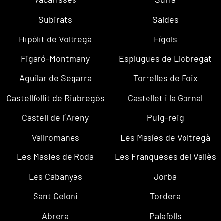
Subirats
Saldes
Hipòlit de Voltregà
Fígols
Figaró-Montmany
Esplugues de Llobregat
Aguilar de Segarra
Torrelles de Foix
Castellfollit de Riubregós
Castellet i la Gornal
Castell de l´Areny
Puig-reig
Vallromanes
Les Masíes de Voltregà
Les Masies de Roda
Les Franqueses del Vallès
Les Cabanyes
Jorba
Sant Celoni
Tordera
Abrera
Palafolls