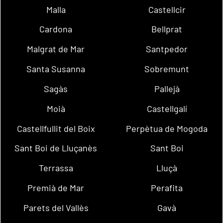
Malla
Castellcir
Cardona
Bellprat
Malgrat de Mar
Santpedor
Santa Susanna
Sobremunt
Sagàs
Pallejà
Moià
Castellgalí
Castellfullit del Boix
Perpètua de Mogoda
Sant Boi de Lluçanès
Sant Boi
Terrassa
Lluçà
Premià de Mar
Perafita
Parets del Vallès
Gavà