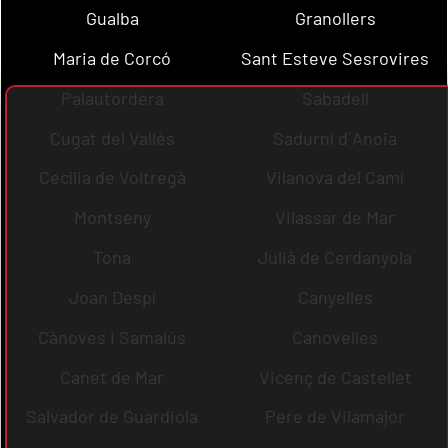
Gualba
Granollers
Maria de Corcó
Sant Esteve Sesrovires
Palautordera
Sabadell
Cugat del Vallès
Sadurní d´Anoia
Cecília de Voltregà
Vilanova del Camí
Montseny
Vilassar de Mar
Tona
Julià de Cerdanyola
Joan Despí
Canyelles
Cànoves i Samalús
Canovelles
Canet de Mar
Vicenç de Castellet
Salvador de Guardiola
Pere de Vilamajor