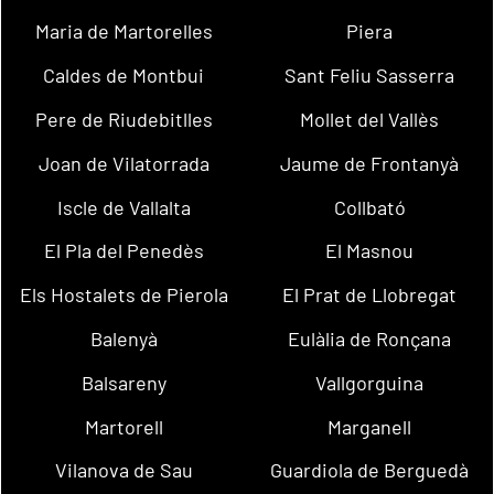
Maria de Martorelles
Piera
Caldes de Montbui
Sant Feliu Sasserra
Pere de Riudebitlles
Mollet del Vallès
Joan de Vilatorrada
Jaume de Frontanyà
Iscle de Vallalta
Collbató
El Pla del Penedès
El Masnou
Els Hostalets de Pierola
El Prat de Llobregat
Balenyà
Eulàlia de Ronçana
Balsareny
Vallgorguina
Martorell
Marganell
Vilanova de Sau
Guardiola de Berguedà