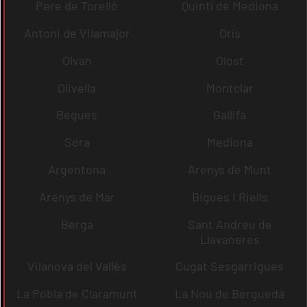
Pere de Torelló
Quintí de Mediona
Antoni de Vilamajor
Orís
Olvan
Olost
Olivella
Montclar
Begues
Gallifa
Sora
Mediona
Argentona
Arenys de Munt
Arenys de Mar
Bigues i Riells
Berga
Sant Andreu de
Llavaneres
Vilanova del Vallès
Cugat Sesgarrigues
La Pobla de Claramunt
La Nou de Berguedà