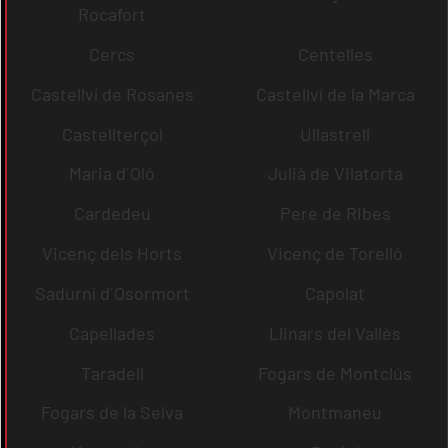
Rocafort
Cercs
Centelles
Castellví de Rosanes
Castellví de la Marca
Castellterçol
Ullastrell
Maria d´Oló
Julià de Vilatorta
Cardedeu
Pere de Ribes
Vicenç dels Horts
Vicenç de Torelló
Sadurní d´Osormort
Capolat
Capellades
Llinars del Vallès
Taradell
Fogars de Montclús
Fogars de la Selva
Montmaneu