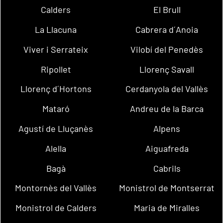
Calders
El Brull
La Llacuna
Cabrera d´Anoia
Viver i Serrateix
Vilobí del Penedès
Ripollet
Llorenç Savall
Llorenç d´Hortons
Cerdanyola del Vallès
Mataró
Andreu de la Barca
Agustí de Lluçanès
Alpens
Alella
Aiguafreda
Bagà
Cabrils
Montornès del Vallès
Monistrol de Montserrat
Monistrol de Calders
Maria de Miralles