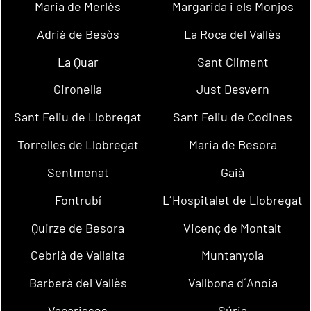
Maria de Merlès
Margarida i els Monjos
Adrià de Besòs
La Roca del Vallès
La Quar
Sant Climent
Gironella
Just Desvern
Sant Feliu de Llobregat
Sant Feliu de Codines
Torrelles de Llobregat
Maria de Besora
Sentmenat
Gaià
Fontrubí
L´Hospitalet de Llobregat
Quirze de Besora
Vicenç de Montalt
Cebrià de Vallalta
Muntanyola
Barberà del Vallès
Vallbona d´Anoia
Vacarisses
Súria