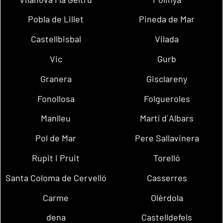
Pobla de Lillet
Pineda de Mar
Castellbisbal
Vilada
Vic
Gurb
Granera
Gisclareny
Fonollosa
Folgueroles
Manlleu
Martí d´Albars
Pol de Mar
Pere Sallavinera
Rupit i Pruit
Torelló
Santa Coloma de Cervelló
Casserres
Carme
Olèrdola
dena
Castelldefels