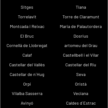
Sitges
Tiana
Torrelavit
Torre de Claramunt
Montcada i Reixac
Maria de Palautordera
El Bruc
Dosrius
Cornellà de Llobregat
artomeu del Grau
Calaf
Castellbell i el Vilar
Castellar del Vallès
Castellar del Riu
Castellar de n´Hug
Seva
Orpí
Oristà
Vilalba Sasserra
Veciana
Avinyó
Caldes d´Estrac