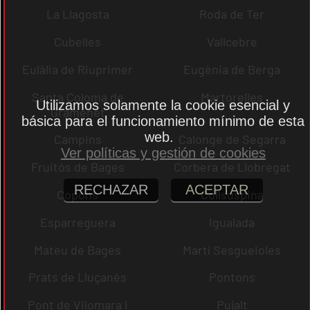
La Llagosta
Roda de Ter
Cubelles
Vallcebre
Eulàlia de Riuprimer
Eugènia de Berga
Santa Coloma de
Martorelles
Utilizamos solamente la cookie esencial y
Gramenet
básica para el funcionamiento mínimo de esta
web.
Campins
Calonge de Segarra
Ver políticas y gestión de cookies
Fruitós de Bages
Corbera de Llobregat
RECHAZAR
ACEPTAR
Copons
Collsuspina
Esparreguera
Igualada
Mateu de Bages
Martí Sesgueioles
Prats de Lluçanès
Pontons
Pont de Vilomara i
Pujalt