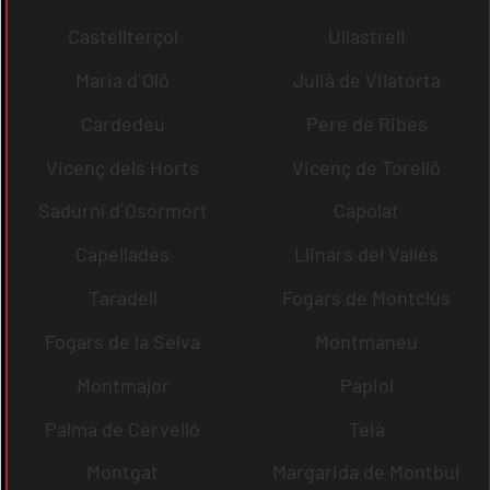
Castellterçol
Ullastrell
Maria d´Oló
Julià de Vilatorta
Cardedeu
Pere de Ribes
Vicenç dels Horts
Vicenç de Torelló
Sadurní d´Osormort
Capolat
Capellades
Llinars del Vallès
Taradell
Fogars de Montclús
Fogars de la Selva
Montmaneu
Montmajor
Papiol
Palma de Cervelló
Teià
Montgat
Margarida de Montbui