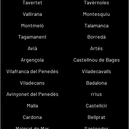
Tavertet
Tavèrnoles
Vallirana
Montesquiu
Montmeló
Talamanca
Tagamanent
Borredà
Avià
Artés
Argençola
Castellnou de Bages
Vilafranca del Penedès
Viladecavalls
Viladecans
Badalona
Avinyonet del Penedès
rrius
Malla
Castellcir
Cardona
Bellprat
Malgrat de Mar
Santpedor