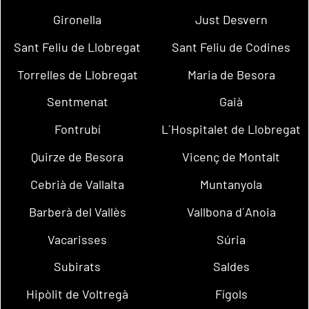
Gironella
Just Desvern
Sant Feliu de Llobregat
Sant Feliu de Codines
Torrelles de Llobregat
Maria de Besora
Sentmenat
Gaià
Fontrubí
L´Hospitalet de Llobregat
Quirze de Besora
Vicenç de Montalt
Cebrià de Vallalta
Muntanyola
Barberà del Vallès
Vallbona d´Anoia
Vacarisses
Súria
Subirats
Saldes
Hipòlit de Voltregà
Fígols