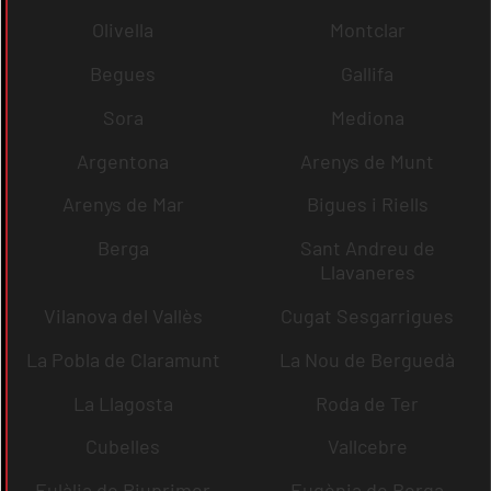
Olivella
Montclar
Begues
Gallifa
Sora
Mediona
Argentona
Arenys de Munt
Arenys de Mar
Bigues i Riells
Berga
Sant Andreu de
Llavaneres
Vilanova del Vallès
Cugat Sesgarrigues
La Pobla de Claramunt
La Nou de Berguedà
La Llagosta
Roda de Ter
Cubelles
Vallcebre
Eulàlia de Riuprimer
Eugènia de Berga