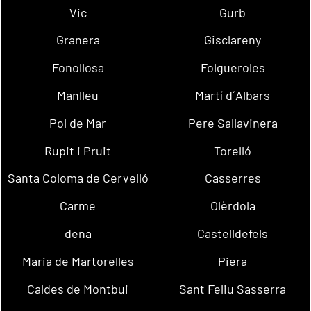
Vic
Gurb
Granera
Gisclareny
Fonollosa
Folgueroles
Manlleu
Martí d´Albars
Pol de Mar
Pere Sallavinera
Rupit i Pruit
Torelló
Santa Coloma de Cervelló
Casserres
Carme
Olèrdola
dena
Castelldefels
Maria de Martorelles
Piera
Caldes de Montbui
Sant Feliu Sasserra