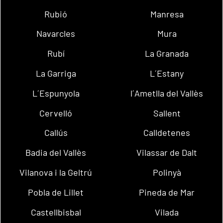
Rubió
Manresa
Navarcles
Mura
Rubí
La Granada
La Garriga
L´Estany
L´Espunyola
l´Ametlla del Vallès
Cervelló
Sallent
Callús
Calldetenes
Badia del Vallès
Vilassar de Dalt
Vilanova i la Geltrú
Polinyà
Pobla de Lillet
Pineda de Mar
Castellbisbal
Vilada