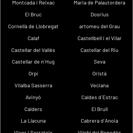
Montcada i Reixac
Maria de Palautordera
El Bruc
Dosrius
Cornellà de Llobregat
artomeu del Grau
Calaf
Castellbell i el Vilar
Castellar del Vallès
Castellar del Riu
Castellar de n´Hug
Seva
Orpí
Oristà
Vilalba Sasserra
Veciana
Avinyó
Caldes d´Estrac
Calders
El Brull
La Llacuna
Cabrera d´Anoia
Viver i Serrateix
Vilobí del Penedès