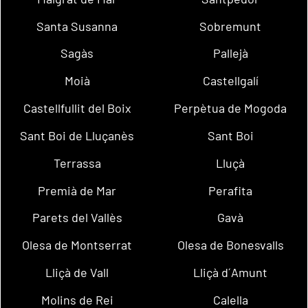
Santa Susanna
Sobremunt
Sagàs
Pallejà
Moià
Castellgalí
Castellfullit del Boix
Perpètua de Mogoda
Sant Boi de Lluçanès
Sant Boi
Terrassa
Lluçà
Premià de Mar
Perafita
Parets del Vallès
Gavà
Olesa de Montserrat
Olesa de Bonesvalls
Lliçà de Vall
Lliçà d´Amunt
Molins de Rei
Calella