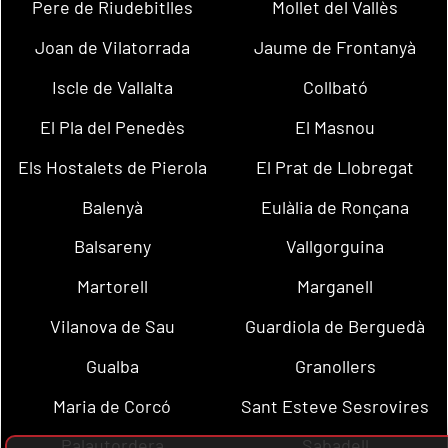
Pere de Riudebitlles
Mollet del Vallès
Joan de Vilatorrada
Jaume de Frontanyà
Iscle de Vallalta
Collbató
El Pla del Penedès
El Masnou
Els Hostalets de Pierola
El Prat de Llobregat
Balenyà
Eulàlia de Ronçana
Balsareny
Vallgorguina
Martorell
Marganell
Vilanova de Sau
Guardiola de Berguedà
Gualba
Granollers
Maria de Corcó
Sant Esteve Sesrovires
Palautordera
Sabadell