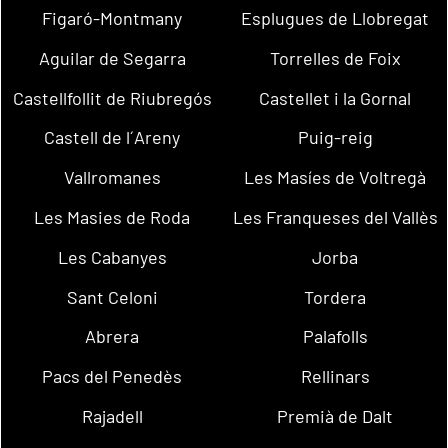
Figaró-Montmany
Esplugues de Llobregat
Aguilar de Segarra
Torrelles de Foix
Castellfollit de Riubregós
Castellet i la Gornal
Castell de l´Areny
Puig-reig
Vallromanes
Les Masíes de Voltregà
Les Masies de Roda
Les Franqueses del Vallès
Les Cabanyes
Jorba
Sant Celoni
Tordera
Abrera
Palafolls
Pacs del Penedès
Rellinars
Rajadell
Premià de Dalt