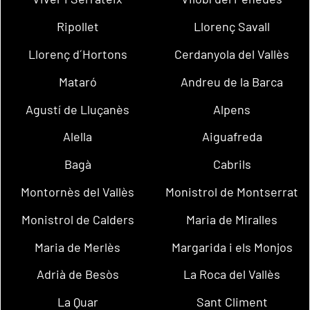
Ripollet
Llorenç Savall
Llorenç d´Hortons
Cerdanyola del Vallès
Mataró
Andreu de la Barca
Agustí de Lluçanès
Alpens
Alella
Aiguafreda
Bagà
Cabrils
Montornès del Vallès
Monistrol de Montserrat
Monistrol de Calders
Maria de Miralles
Maria de Merlès
Margarida i els Monjos
Adrià de Besòs
La Roca del Vallès
La Quar
Sant Climent