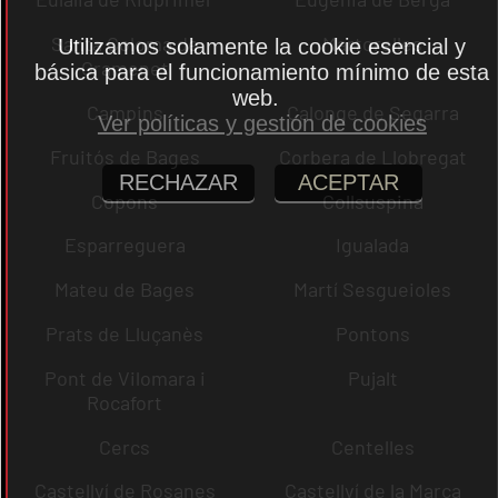
Santa Coloma de
Martorelles
Utilizamos solamente la cookie esencial y
Gramenet
básica para el funcionamiento mínimo de esta
web.
Campins
Calonge de Segarra
Ver políticas y gestión de cookies
Fruitós de Bages
Corbera de Llobregat
RECHAZAR
ACEPTAR
Copons
Collsuspina
Esparreguera
Igualada
Mateu de Bages
Martí Sesgueioles
Prats de Lluçanès
Pontons
Pont de Vilomara i
Pujalt
Rocafort
Cercs
Centelles
Castellví de Rosanes
Castellví de la Marca