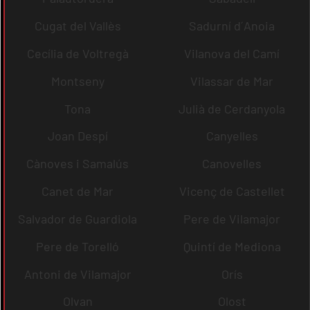
Cugat del Vallès
Sadurní d´Anoia
Cecília de Voltregà
Vilanova del Camí
Montseny
Vilassar de Mar
Tona
Julià de Cerdanyola
Joan Despí
Canyelles
Cànoves i Samalús
Canovelles
Canet de Mar
Vicenç de Castellet
Salvador de Guardiola
Pere de Vilamajor
Pere de Torelló
Quintí de Mediona
Antoni de Vilamajor
Orís
Olvan
Olost