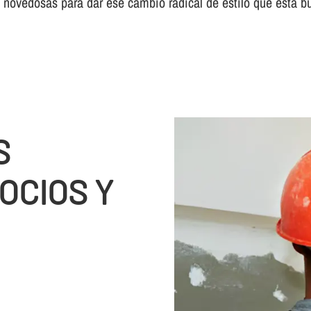
 novedosas para dar ese cambio radical de estilo que está b
S
OCIOS Y