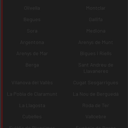
Olivella
Montclar
Begues
Gallifa
Sora
Mediona
Argentona
Arenys de Munt
Arenys de Mar
Bigues i Riells
Berga
Sant Andreu de
Llavaneres
Vilanova del Vallès
Cugat Sesgarrigues
La Pobla de Claramunt
La Nou de Berguedà
La Llagosta
Roda de Ter
Cubelles
Vallcebre
Eulàlia de Riuprimer
Eugènia de Berga