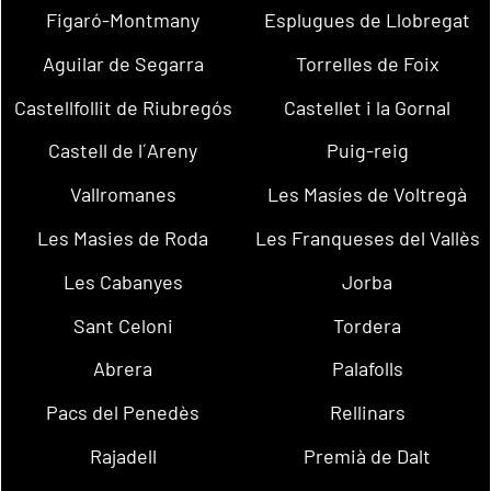
Figaró-Montmany
Esplugues de Llobregat
Aguilar de Segarra
Torrelles de Foix
Castellfollit de Riubregós
Castellet i la Gornal
Castell de l´Areny
Puig-reig
Vallromanes
Les Masíes de Voltregà
Les Masies de Roda
Les Franqueses del Vallès
Les Cabanyes
Jorba
Sant Celoni
Tordera
Abrera
Palafolls
Pacs del Penedès
Rellinars
Rajadell
Premià de Dalt