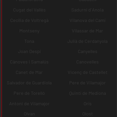
Cugat del Vallès
Sadurní d´Anoia
Cecília de Voltregà
Vilanova del Camí
Montseny
Vilassar de Mar
Tona
Julià de Cerdanyola
Joan Despí
Canyelles
Cànoves i Samalús
Canovelles
Canet de Mar
Vicenç de Castellet
Salvador de Guardiola
Pere de Vilamajor
Pere de Torelló
Quintí de Mediona
Antoni de Vilamajor
Orís
Olvan
Olost