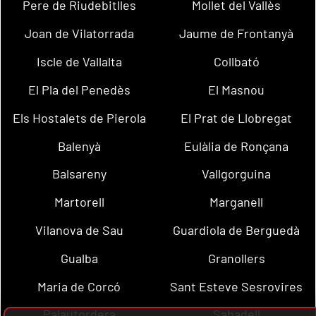
Pere de Riudebitlles
Mollet del Vallès
Joan de Vilatorrada
Jaume de Frontanyà
Iscle de Vallalta
Collbató
El Pla del Penedès
El Masnou
Els Hostalets de Pierola
El Prat de Llobregat
Balenyà
Eulàlia de Ronçana
Balsareny
Vallgorguina
Martorell
Marganell
Vilanova de Sau
Guardiola de Berguedà
Gualba
Granollers
Maria de Corcó
Sant Esteve Sesrovires
Palautordera
Sabadell