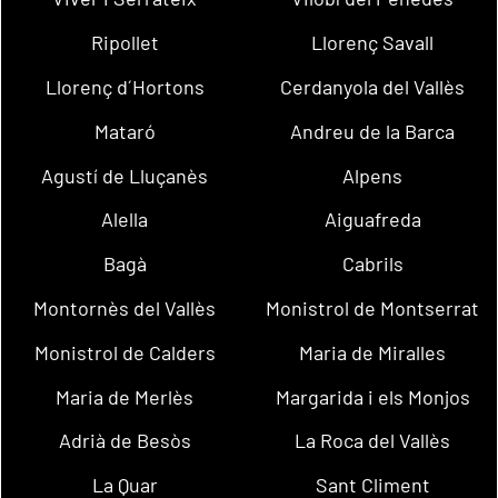
Ripollet
Llorenç Savall
Llorenç d´Hortons
Cerdanyola del Vallès
Mataró
Andreu de la Barca
Agustí de Lluçanès
Alpens
Alella
Aiguafreda
Bagà
Cabrils
Montornès del Vallès
Monistrol de Montserrat
Monistrol de Calders
Maria de Miralles
Maria de Merlès
Margarida i els Monjos
Adrià de Besòs
La Roca del Vallès
La Quar
Sant Climent