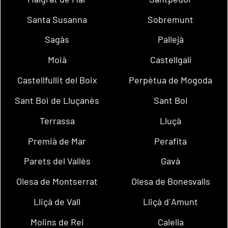
Santa Susanna
Sobremunt
Sagàs
Pallejà
Moià
Castellgalí
Castellfullit del Boix
Perpètua de Mogoda
Sant Boi de Lluçanès
Sant Boi
Terrassa
Lluçà
Premià de Mar
Perafita
Parets del Vallès
Gavà
Olesa de Montserrat
Olesa de Bonesvalls
Lliçà de Vall
Lliçà d´Amunt
Molins de Rei
Calella