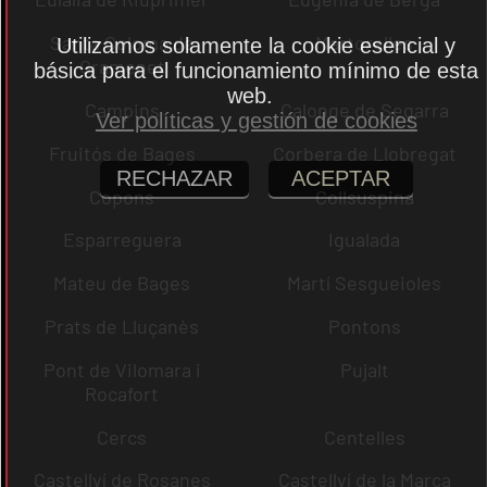
Santa Coloma de
Martorelles
Utilizamos solamente la cookie esencial y
Gramenet
básica para el funcionamiento mínimo de esta
web.
Campins
Calonge de Segarra
Ver políticas y gestión de cookies
Fruitós de Bages
Corbera de Llobregat
RECHAZAR
ACEPTAR
Copons
Collsuspina
Esparreguera
Igualada
Mateu de Bages
Martí Sesgueioles
Prats de Lluçanès
Pontons
Pont de Vilomara i
Pujalt
Rocafort
Cercs
Centelles
Castellví de Rosanes
Castellví de la Marca