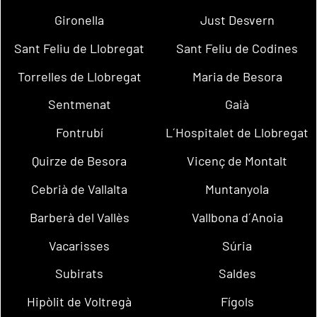
Gironella
Just Desvern
Sant Feliu de Llobregat
Sant Feliu de Codines
Torrelles de Llobregat
Maria de Besora
Sentmenat
Gaià
Fontrubí
L´Hospitalet de Llobregat
Quirze de Besora
Vicenç de Montalt
Cebrià de Vallalta
Muntanyola
Barberà del Vallès
Vallbona d´Anoia
Vacarisses
Súria
Subirats
Saldes
Hipòlit de Voltregà
Fígols