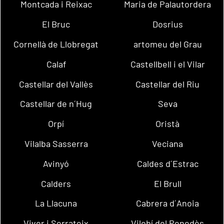
Montcada i Reixac
Maria de Palautordera
El Bruc
Dosrius
Cornellà de Llobregat
artomeu del Grau
Calaf
Castellbell i el Vilar
Castellar del Vallès
Castellar del Riu
Castellar de n´Hug
Seva
Orpí
Oristà
Vilalba Sasserra
Veciana
Avinyó
Caldes d´Estrac
Calders
El Brull
La Llacuna
Cabrera d´Anoia
Viver i Serrateix
Vilobí del Penedès