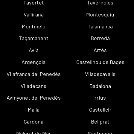
Tavertet
Tavèrnoles
Vallirana
Montesquiu
Montmeló
Talamanca
Tagamanent
Borredà
Avià
Artés
Argençola
Castellnou de Bages
Vilafranca del Penedès
Viladecavalls
Viladecans
Badalona
Avinyonet del Penedès
rrius
Malla
Castellcir
Cardona
Bellprat
Malgrat de Mar
Santpedor