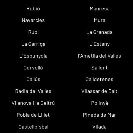
Rubió
Manresa
Navarcles
Mura
Rubí
La Granada
La Garriga
L´Estany
L´Espunyola
l´Ametlla del Vallès
Cervelló
Sallent
Callús
Calldetenes
Badia del Vallès
Vilassar de Dalt
Vilanova i la Geltrú
Polinyà
Pobla de Lillet
Pineda de Mar
Castellbisbal
Vilada