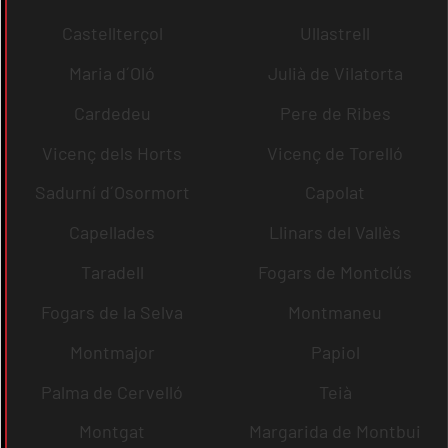
Castellterçol
Ullastrell
Maria d´Oló
Julià de Vilatorta
Cardedeu
Pere de Ribes
Vicenç dels Horts
Vicenç de Torelló
Sadurní d´Osormort
Capolat
Capellades
Llinars del Vallès
Taradell
Fogars de Montclús
Fogars de la Selva
Montmaneu
Montmajor
Papiol
Palma de Cervelló
Teià
Montgat
Margarida de Montbui