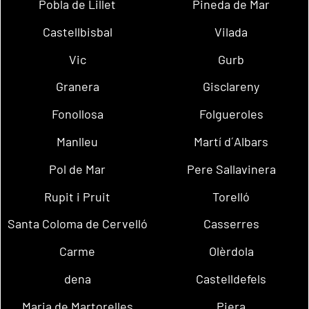
Pobla de Lillet
Pineda de Mar
Castellbisbal
Vilada
Vic
Gurb
Granera
Gisclareny
Fonollosa
Folgueroles
Manlleu
Martí d´Albars
Pol de Mar
Pere Sallavinera
Rupit i Pruit
Torelló
Santa Coloma de Cervelló
Casserres
Carme
Olèrdola
dena
Castelldefels
Maria de Martorelles
Piera