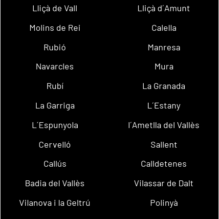
Lliçà de Vall
Lliçà d´Amunt
Molins de Rei
Calella
Rubió
Manresa
Navarcles
Mura
Rubí
La Granada
La Garriga
L´Estany
L´Espunyola
l´Ametlla del Vallès
Cervelló
Sallent
Callús
Calldetenes
Badia del Vallès
Vilassar de Dalt
Vilanova i la Geltrú
Polinyà