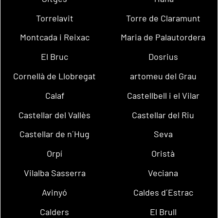
Torrelavit
Torre de Claramunt
Montcada i Reixac
Maria de Palautordera
El Bruc
Dosrius
Cornellà de Llobregat
artomeu del Grau
Calaf
Castellbell i el Vilar
Castellar del Vallès
Castellar del Riu
Castellar de n´Hug
Seva
Orpí
Oristà
Vilalba Sasserra
Veciana
Avinyó
Caldes d´Estrac
Calders
El Brull