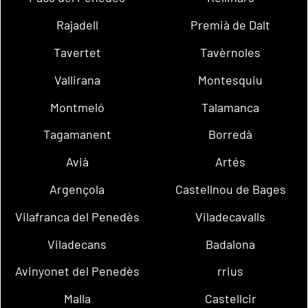
Rajadell
Premià de Dalt
Tavertet
Tavèrnoles
Vallirana
Montesquiu
Montmeló
Talamanca
Tagamanent
Borredà
Avià
Artés
Argençola
Castellnou de Bages
Vilafranca del Penedès
Viladecavalls
Viladecans
Badalona
Avinyonet del Penedès
rrius
Malla
Castellcir