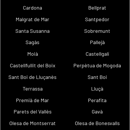
Cardona
Bellprat
Malgrat de Mar
Santpedor
Santa Susanna
Sobremunt
Sagàs
Pallejà
Moià
Castellgalí
Castellfullit del Boix
Perpètua de Mogoda
Sant Boi de Lluçanès
Sant Boi
Terrassa
Lluçà
Premià de Mar
Perafita
Parets del Vallès
Gavà
Olesa de Montserrat
Olesa de Bonesvalls