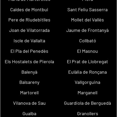
Caldes de Montbui
Sant Feliu Sasserra
Pere de Riudebitlles
Mollet del Vallès
Joan de Vilatorrada
Jaume de Frontanyà
Iscle de Vallalta
Collbató
El Pla del Penedès
El Masnou
Els Hostalets de Pierola
El Prat de Llobregat
Balenyà
Eulàlia de Ronçana
Balsareny
Vallgorguina
Martorell
Marganell
Vilanova de Sau
Guardiola de Berguedà
Gualba
Granollers