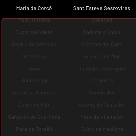
Maria de Corcó
Sant Esteve Sesrovires
Palautordera
Sabadell
Cugat del Vallès
Sadurní d´Anoia
Cecília de Voltregà
Vilanova del Camí
Montseny
Vilassar de Mar
Tona
Julià de Cerdanyola
Joan Despí
Canyelles
Cànoves i Samalús
Canovelles
Canet de Mar
Vicenç de Castellet
Salvador de Guardiola
Pere de Vilamajor
Pere de Torelló
Quintí de Mediona