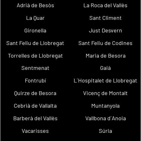
Adrià de Besòs
La Roca del Vallès
La Quar
Sant Climent
Gironella
Just Desvern
Sant Feliu de Llobregat
Sant Feliu de Codines
Torrelles de Llobregat
Maria de Besora
Sentmenat
Gaià
Fontrubí
L´Hospitalet de Llobregat
Quirze de Besora
Vicenç de Montalt
Cebrià de Vallalta
Muntanyola
Barberà del Vallès
Vallbona d´Anoia
Vacarisses
Súria