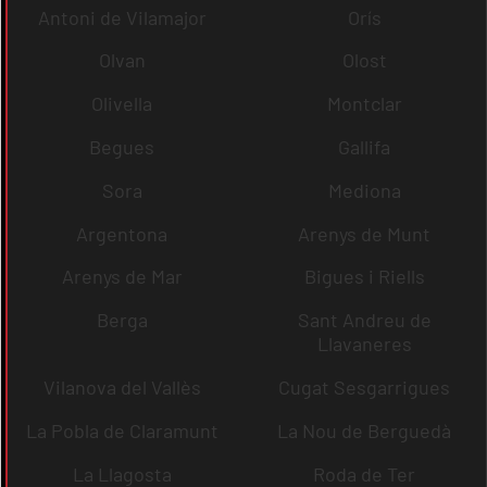
Antoni de Vilamajor
Orís
Olvan
Olost
Olivella
Montclar
Begues
Gallifa
Sora
Mediona
Argentona
Arenys de Munt
Arenys de Mar
Bigues i Riells
Berga
Sant Andreu de
Llavaneres
Vilanova del Vallès
Cugat Sesgarrigues
La Pobla de Claramunt
La Nou de Berguedà
La Llagosta
Roda de Ter