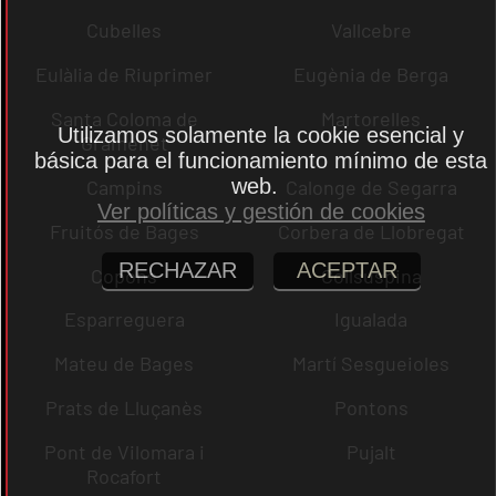
Cubelles
Vallcebre
Eulàlia de Riuprimer
Eugènia de Berga
Santa Coloma de
Martorelles
Utilizamos solamente la cookie esencial y
Gramenet
básica para el funcionamiento mínimo de esta
web.
Campins
Calonge de Segarra
Ver políticas y gestión de cookies
Fruitós de Bages
Corbera de Llobregat
RECHAZAR
ACEPTAR
Copons
Collsuspina
Esparreguera
Igualada
Mateu de Bages
Martí Sesgueioles
Prats de Lluçanès
Pontons
Pont de Vilomara i
Pujalt
Rocafort