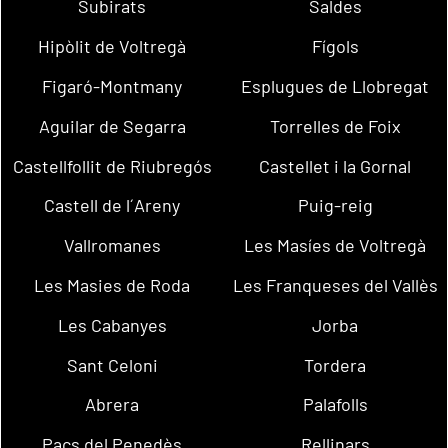
Subirats
Saldes
Hipòlit de Voltregà
Fígols
Figaró-Montmany
Esplugues de Llobregat
Aguilar de Segarra
Torrelles de Foix
Castellfollit de Riubregós
Castellet i la Gornal
Castell de l´Areny
Puig-reig
Vallromanes
Les Masíes de Voltregà
Les Masies de Roda
Les Franqueses del Vallès
Les Cabanyes
Jorba
Sant Celoni
Tordera
Abrera
Palafolls
Pacs del Penedès
Rellinars