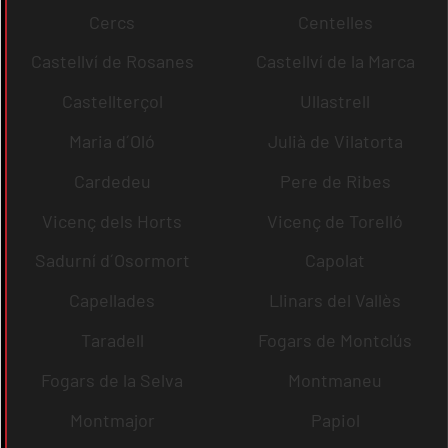
Cercs
Centelles
Castellví de Rosanes
Castellví de la Marca
Castellterçol
Ullastrell
Maria d´Oló
Julià de Vilatorta
Cardedeu
Pere de Ribes
Vicenç dels Horts
Vicenç de Torelló
Sadurní d´Osormort
Capolat
Capellades
Llinars del Vallès
Taradell
Fogars de Montclús
Fogars de la Selva
Montmaneu
Montmajor
Papiol