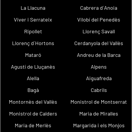
La Llacuna
Cabrera d´Anoia
Viver i Serrateix
Vilobí del Penedès
Ripollet
Llorenç Savall
Llorenç d´Hortons
Cerdanyola del Vallès
Mataró
Andreu de la Barca
Agustí de Lluçanès
Alpens
Alella
Aiguafreda
Bagà
Cabrils
Montornès del Vallès
Monistrol de Montserrat
Monistrol de Calders
Maria de Miralles
Maria de Merlès
Margarida i els Monjos