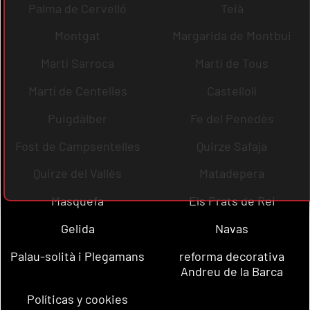
Palma de Cervelló
Teià
Montgat
Margarida de Montbui
Martí Sarroca
Martí de Tous
Martí de Centelles
Castellolí
Puigdàlber
Fe del Penedès
Fost de Campsentelles
Quirze Safaja
Quirze del Vallès
Matadepera
Masquefa
Els Prats de Rei
Gelida
Navas
Palau-solità i Plegamans
reforma decorativa
Andreu de la Barca
Políticas y cookies