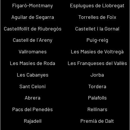
Figaró-Montmany
Esplugues de Llobregat
Aguilar de Segarra
Torrelles de Foix
Castellfollit de Riubregós
Castellet i la Gornal
Castell de l´Areny
Puig-reig
Vallromanes
Les Masíes de Voltregà
Les Masies de Roda
Les Franqueses del Vallès
Les Cabanyes
Jorba
Sant Celoni
Tordera
Abrera
Palafolls
Pacs del Penedès
Rellinars
Rajadell
Premià de Dalt