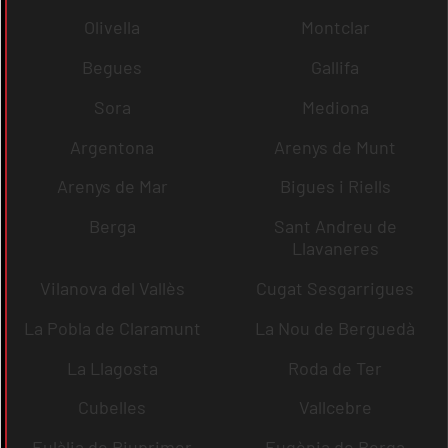
Olivella
Montclar
Begues
Gallifa
Sora
Mediona
Argentona
Arenys de Munt
Arenys de Mar
Bigues i Riells
Berga
Sant Andreu de
Llavaneres
Vilanova del Vallès
Cugat Sesgarrigues
La Pobla de Claramunt
La Nou de Berguedà
La Llagosta
Roda de Ter
Cubelles
Vallcebre
Eulàlia de Riuprimer
Eugènia de Berga