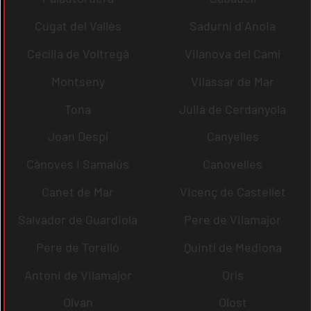
Cugat del Vallès
Sadurní d´Anoia
Cecília de Voltregà
Vilanova del Camí
Montseny
Vilassar de Mar
Tona
Julià de Cerdanyola
Joan Despí
Canyelles
Cànoves i Samalús
Canovelles
Canet de Mar
Vicenç de Castellet
Salvador de Guardiola
Pere de Vilamajor
Pere de Torelló
Quintí de Mediona
Antoni de Vilamajor
Orís
Olvan
Olost