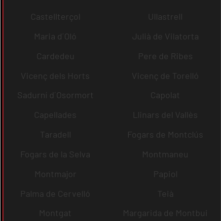
Castellterçol
Ullastrell
Maria d´Oló
Julià de Vilatorta
Cardedeu
Pere de Ribes
Vicenç dels Horts
Vicenç de Torelló
Sadurní d´Osormort
Capolat
Capellades
Llinars del Vallès
Taradell
Fogars de Montclús
Fogars de la Selva
Montmaneu
Montmajor
Papiol
Palma de Cervelló
Teià
Montgat
Margarida de Montbui