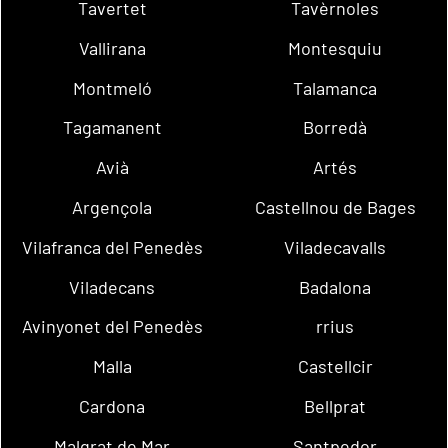
Tavertet
Tavèrnoles
Vallirana
Montesquiu
Montmeló
Talamanca
Tagamanent
Borredà
Avià
Artés
Argençola
Castellnou de Bages
Vilafranca del Penedès
Viladecavalls
Viladecans
Badalona
Avinyonet del Penedès
rrius
Malla
Castellcir
Cardona
Bellprat
Malgrat de Mar
Santpedor