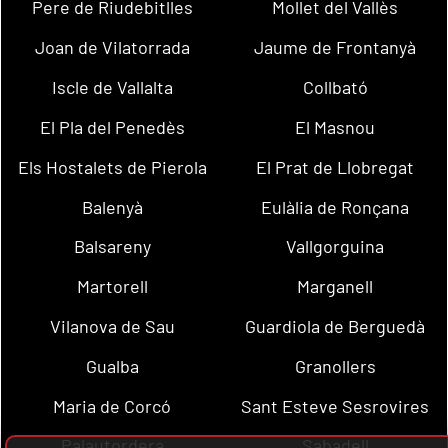
Pere de Riudebitlles
Mollet del Vallès
Joan de Vilatorrada
Jaume de Frontanyà
Iscle de Vallalta
Collbató
El Pla del Penedès
El Masnou
Els Hostalets de Pierola
El Prat de Llobregat
Balenyà
Eulàlia de Ronçana
Balsareny
Vallgorguina
Martorell
Marganell
Vilanova de Sau
Guardiola de Berguedà
Gualba
Granollers
Maria de Corcó
Sant Esteve Sesrovires
Palautordera
Sabadell