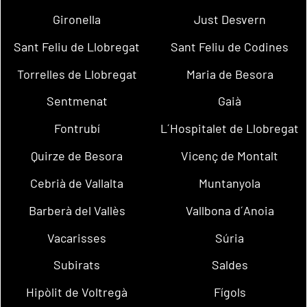
Gironella
Just Desvern
Sant Feliu de Llobregat
Sant Feliu de Codines
Torrelles de Llobregat
Maria de Besora
Sentmenat
Gaià
Fontrubí
L´Hospitalet de Llobregat
Quirze de Besora
Vicenç de Montalt
Cebrià de Vallalta
Muntanyola
Barberà del Vallès
Vallbona d´Anoia
Vacarisses
Súria
Subirats
Saldes
Hipòlit de Voltregà
Fígols