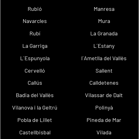
Rubió
Manresa
Navarcles
Mura
Rubí
La Granada
La Garriga
L´Estany
L´Espunyola
l´Ametlla del Vallès
Cervelló
Sallent
Callús
Calldetenes
Badia del Vallès
Vilassar de Dalt
Vilanova i la Geltrú
Polinyà
Pobla de Lillet
Pineda de Mar
Castellbisbal
Vilada