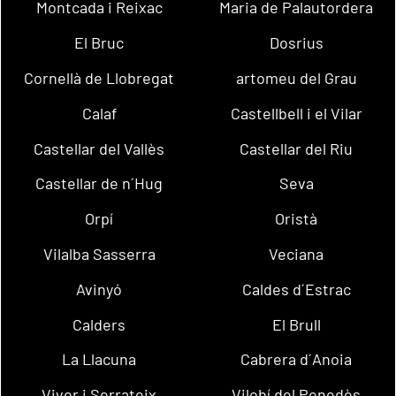
Montcada i Reixac
Maria de Palautordera
El Bruc
Dosrius
Cornellà de Llobregat
artomeu del Grau
Calaf
Castellbell i el Vilar
Castellar del Vallès
Castellar del Riu
Castellar de n´Hug
Seva
Orpí
Oristà
Vilalba Sasserra
Veciana
Avinyó
Caldes d´Estrac
Calders
El Brull
La Llacuna
Cabrera d´Anoia
Viver i Serrateix
Vilobí del Penedès