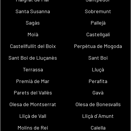
Santa Susanna
Sobremunt
Sagàs
Pallejà
Moià
Castellgalí
Castellfullit del Boix
Perpètua de Mogoda
Sant Boi de Lluçanès
Sant Boi
Terrassa
Lluçà
Premià de Mar
Perafita
Parets del Vallès
Gavà
Olesa de Montserrat
Olesa de Bonesvalls
Lliçà de Vall
Lliçà d´Amunt
Molins de Rei
Calella