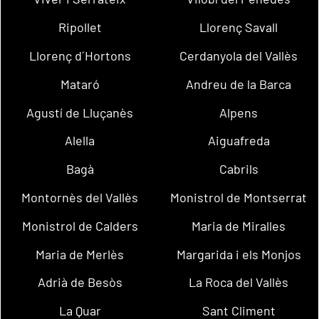
Ripollet
Llorenç Savall
Llorenç d´Hortons
Cerdanyola del Vallès
Mataró
Andreu de la Barca
Agustí de Lluçanès
Alpens
Alella
Aiguafreda
Bagà
Cabrils
Montornès del Vallès
Monistrol de Montserrat
Monistrol de Calders
Maria de Miralles
Maria de Merlès
Margarida i els Monjos
Adrià de Besòs
La Roca del Vallès
La Quar
Sant Climent