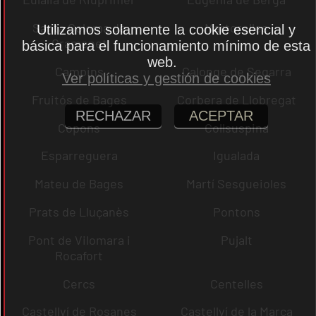
Santa Coloma de
Martorelles
Utilizamos solamente la cookie esencial y
Gramenet
básica para el funcionamiento mínimo de esta
web.
Campins
Calonge de Segarra
Ver políticas y gestión de cookies
Fruitós de Bages
Corbera de Llobregat
RECHAZAR
ACEPTAR
Copons
Collsuspina
Esparreguera
Igualada
Mateu de Bages
Martí Sesgueioles
Prats de Lluçanès
Pontons
Pont de Vilomara i
Pujalt
Rocafort
Cercs
Centelles
Castellví de Rosanes
Castellví de la Marca