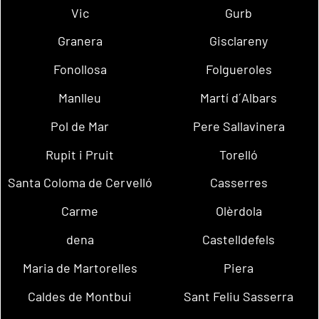
Vic
Gurb
Granera
Gisclareny
Fonollosa
Folgueroles
Manlleu
Martí d´Albars
Pol de Mar
Pere Sallavinera
Rupit i Pruit
Torelló
Santa Coloma de Cervelló
Casserres
Carme
Olèrdola
dena
Castelldefels
Maria de Martorelles
Piera
Caldes de Montbui
Sant Feliu Sasserra