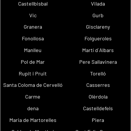
Castellbisbal
Vilada
Vic
Gurb
Granera
Gisclareny
Fonollosa
Folgueroles
Manlleu
Martí d´Albars
Pol de Mar
Pere Sallavinera
Rupit i Pruit
Torelló
Santa Coloma de Cervelló
Casserres
Carme
Olèrdola
dena
Castelldefels
Maria de Martorelles
Piera