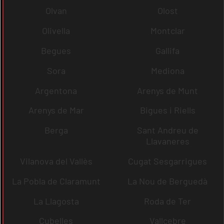
Olvan
Olost
Olivella
Montclar
Begues
Gallifa
Sora
Mediona
Argentona
Arenys de Munt
Arenys de Mar
Bigues i Riells
Berga
Sant Andreu de
Llavaneres
Vilanova del Vallès
Cugat Sesgarrigues
La Pobla de Claramunt
La Nou de Berguedà
La Llagosta
Roda de Ter
Cubelles
Vallcebre