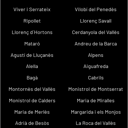
Viver i Serrateix
Vilobí del Penedès
Ripollet
Llorenç Savall
Llorenç d´Hortons
Cerdanyola del Vallès
Mataró
Andreu de la Barca
Agustí de Lluçanès
Alpens
Alella
Aiguafreda
Bagà
Cabrils
Montornès del Vallès
Monistrol de Montserrat
Monistrol de Calders
Maria de Miralles
Maria de Merlès
Margarida i els Monjos
Adrià de Besòs
La Roca del Vallès