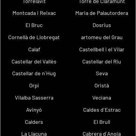
Torrelavit
Torre de Claramunt
Montcada i Reixac
Maria de Palautordera
El Bruc
Dosrius
Cornellà de Llobregat
artomeu del Grau
Calaf
Castellbell i el Vilar
Castellar del Vallès
Castellar del Riu
Castellar de n´Hug
Seva
Orpí
Oristà
Vilalba Sasserra
Veciana
Avinyó
Caldes d´Estrac
Calders
El Brull
La Llacuna
Cabrera d´Anoia