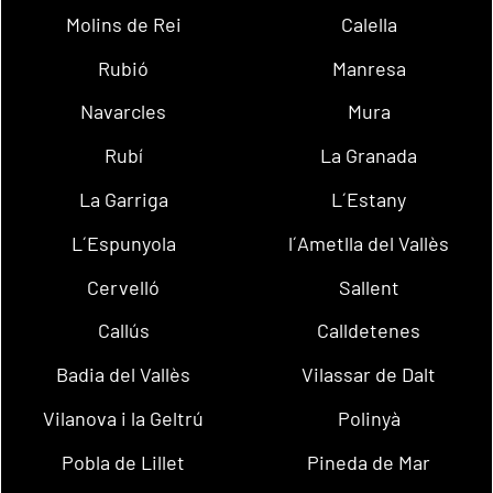
Molins de Rei
Calella
Rubió
Manresa
Navarcles
Mura
Rubí
La Granada
La Garriga
L´Estany
L´Espunyola
l´Ametlla del Vallès
Cervelló
Sallent
Callús
Calldetenes
Badia del Vallès
Vilassar de Dalt
Vilanova i la Geltrú
Polinyà
Pobla de Lillet
Pineda de Mar