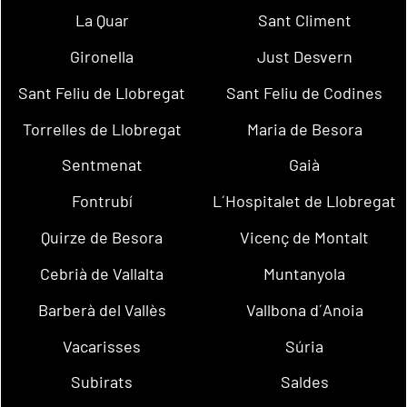
La Quar
Sant Climent
Gironella
Just Desvern
Sant Feliu de Llobregat
Sant Feliu de Codines
Torrelles de Llobregat
Maria de Besora
Sentmenat
Gaià
Fontrubí
L´Hospitalet de Llobregat
Quirze de Besora
Vicenç de Montalt
Cebrià de Vallalta
Muntanyola
Barberà del Vallès
Vallbona d´Anoia
Vacarisses
Súria
Subirats
Saldes