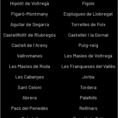
Hipòlit de Voltregà
Fígols
Figaró-Montmany
Esplugues de Llobregat
Aguilar de Segarra
Torrelles de Foix
Castellfollit de Riubregós
Castellet i la Gornal
Castell de l´Areny
Puig-reig
Vallromanes
Les Masíes de Voltregà
Les Masies de Roda
Les Franqueses del Vallès
Les Cabanyes
Jorba
Sant Celoni
Tordera
Abrera
Palafolls
Pacs del Penedès
Rellinars