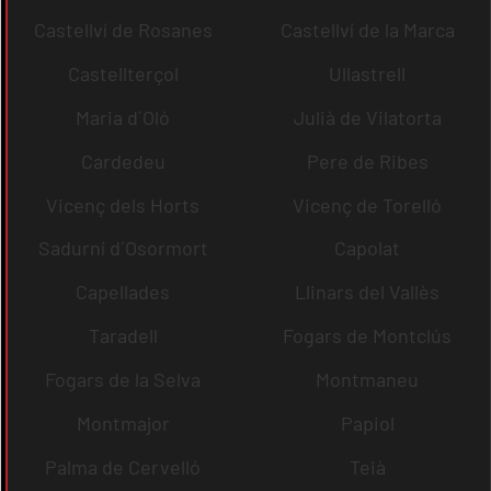
Castellví de Rosanes
Castellví de la Marca
Castellterçol
Ullastrell
Maria d´Oló
Julià de Vilatorta
Cardedeu
Pere de Ribes
Vicenç dels Horts
Vicenç de Torelló
Sadurní d´Osormort
Capolat
Capellades
Llinars del Vallès
Taradell
Fogars de Montclús
Fogars de la Selva
Montmaneu
Montmajor
Papiol
Palma de Cervelló
Teià