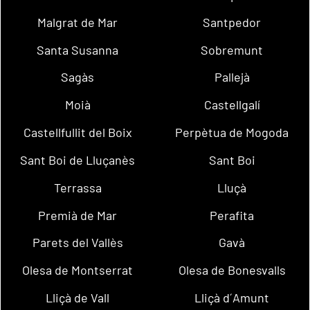
Malgrat de Mar
Santpedor
Santa Susanna
Sobremunt
Sagàs
Pallejà
Moià
Castellgalí
Castellfullit del Boix
Perpètua de Mogoda
Sant Boi de Lluçanès
Sant Boi
Terrassa
Lluçà
Premià de Mar
Perafita
Parets del Vallès
Gavà
Olesa de Montserrat
Olesa de Bonesvalls
Lliçà de Vall
Lliçà d´Amunt