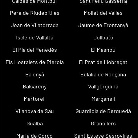
Caldes de Montbui
Sant Feliu Sasserra
Pere de Riudebitlles
Mollet del Vallès
Joan de Vilatorrada
Jaume de Frontanyà
Iscle de Vallalta
Collbató
El Pla del Penedès
El Masnou
Els Hostalets de Pierola
El Prat de Llobregat
Balenyà
Eulàlia de Ronçana
Balsareny
Vallgorguina
Martorell
Marganell
Vilanova de Sau
Guardiola de Berguedà
Gualba
Granollers
Maria de Corcó
Sant Esteve Sesrovires