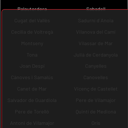
Palautordera
Sabadell
Cugat del Vallès
Sadurní d´Anoia
Cecília de Voltregà
Vilanova del Camí
Montseny
Vilassar de Mar
Tona
Julià de Cerdanyola
Joan Despí
Canyelles
Cànoves i Samalús
Canovelles
Canet de Mar
Vicenç de Castellet
Salvador de Guardiola
Pere de Vilamajor
Pere de Torelló
Quintí de Mediona
Antoni de Vilamajor
Orís