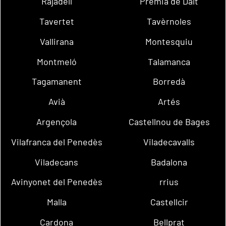
Rajadell
Premià de Dalt
Tavertet
Tavèrnoles
Vallirana
Montesquiu
Montmeló
Talamanca
Tagamanent
Borredà
Avià
Artés
Argençola
Castellnou de Bages
Vilafranca del Penedès
Viladecavalls
Viladecans
Badalona
Avinyonet del Penedès
rrius
Malla
Castellcir
Cardona
Bellprat