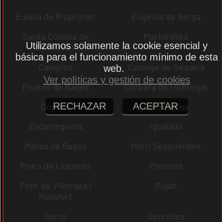
Eulàlia de Riuprimer
Eugènia de Berga
Santa Coloma de
Martorelles
Utilizamos solamente la cookie esencial y
Gramenet
básica para el funcionamiento mínimo de esta
Campins
Calonge de Segarra
web.
Ver políticas y gestión de cookies
Fruitós de Bages
Corbera de Llobregat
RECHAZAR
ACEPTAR
Copons
Collsuspina
Esparreguera
Igualada
Mateu de Bages
Martí Sesgueioles
Prats de Lluçanès
Pontons
Pont de Vilomara i
Pujalt
Rocafort
Cercs
Centelles