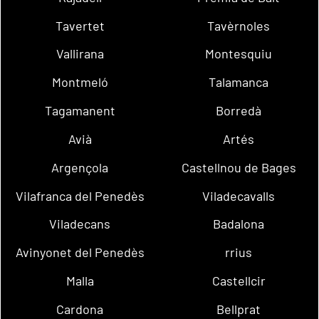
Tavertet
Tavèrnoles
Vallirana
Montesquiu
Montmeló
Talamanca
Tagamanent
Borredà
Avià
Artés
Argençola
Castellnou de Bages
Vilafranca del Penedès
Viladecavalls
Viladecans
Badalona
Avinyonet del Penedès
rrius
Malla
Castellcir
Cardona
Bellprat