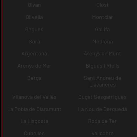
Olvan
Olost
Olivella
Montclar
Begues
Gallifa
Sora
Mediona
Argentona
Arenys de Munt
Arenys de Mar
Bigues i Riells
Berga
Sant Andreu de
Llavaneres
Vilanova del Vallès
Cugat Sesgarrigues
La Pobla de Claramunt
La Nou de Berguedà
La Llagosta
Roda de Ter
Cubelles
Vallcebre