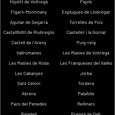
Hipòlit de Voltregà
Fígols
Figaró-Montmany
Esplugues de Llobregat
Aguilar de Segarra
Torrelles de Foix
Castellfollit de Riubregós
Castellet i la Gornal
Castell de l´Areny
Puig-reig
Vallromanes
Les Masíes de Voltregà
Les Masies de Roda
Les Franqueses del Vallès
Les Cabanyes
Jorba
Sant Celoni
Tordera
Abrera
Palafolls
Pacs del Penedès
Rellinars
Rajadell
Premià de Dalt