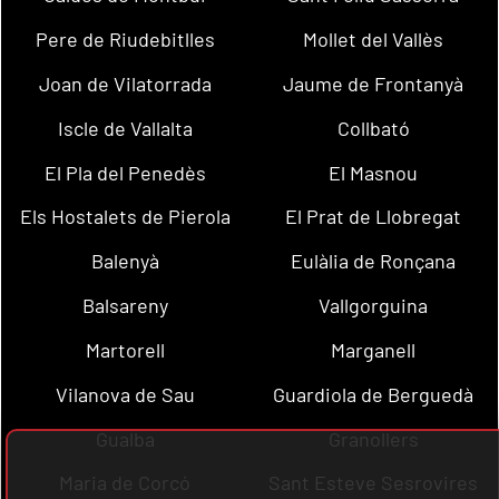
Pere de Riudebitlles
Mollet del Vallès
Joan de Vilatorrada
Jaume de Frontanyà
Iscle de Vallalta
Collbató
El Pla del Penedès
El Masnou
Els Hostalets de Pierola
El Prat de Llobregat
Balenyà
Eulàlia de Ronçana
Balsareny
Vallgorguina
Martorell
Marganell
Vilanova de Sau
Guardiola de Berguedà
Gualba
Granollers
Maria de Corcó
Sant Esteve Sesrovires