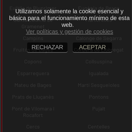
Eulàlia de Riuprimer
Eugènia de Berga
Utilizamos solamente la cookie esencial y
básica para el funcionamiento mínimo de esta
Santa Coloma de
Martorelles
web.
Gramenet
Ver políticas y gestión de cookies
Campins
Calonge de Segarra
RECHAZAR
ACEPTAR
Fruitós de Bages
Corbera de Llobregat
Copons
Collsuspina
Esparreguera
Igualada
Mateu de Bages
Martí Sesgueioles
Prats de Lluçanès
Pontons
Pont de Vilomara i
Pujalt
Rocafort
Cercs
Centelles