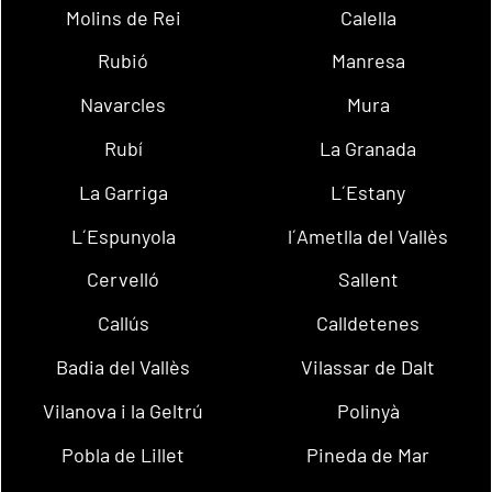
Molins de Rei
Calella
Rubió
Manresa
Navarcles
Mura
Rubí
La Granada
La Garriga
L´Estany
L´Espunyola
l´Ametlla del Vallès
Cervelló
Sallent
Callús
Calldetenes
Badia del Vallès
Vilassar de Dalt
Vilanova i la Geltrú
Polinyà
Pobla de Lillet
Pineda de Mar