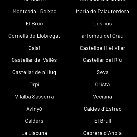
Montcada i Reixac
Maria de Palautordera
El Bruc
Dosrius
Cornellà de Llobregat
artomeu del Grau
Calaf
Castellbell i el Vilar
Castellar del Vallès
Castellar del Riu
Castellar de n´Hug
Seva
Orpí
Oristà
Vilalba Sasserra
Veciana
Avinyó
Caldes d´Estrac
Calders
El Brull
La Llacuna
Cabrera d´Anoia