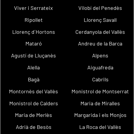
Viver i Serrateix
Vilobí del Penedès
Ripollet
Llorenç Savall
Llorenç d´Hortons
Cerdanyola del Vallès
Mataró
Andreu de la Barca
Agustí de Lluçanès
Alpens
Alella
Aiguafreda
Bagà
Cabrils
Montornès del Vallès
Monistrol de Montserrat
Monistrol de Calders
Maria de Miralles
Maria de Merlès
Margarida i els Monjos
Adrià de Besòs
La Roca del Vallès