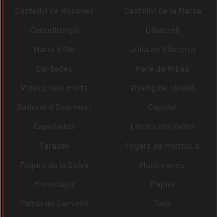
Castellví de Rosanes
Castellví de la Marca
Castellterçol
Ullastrell
Maria d´Oló
Julià de Vilatorta
Cardedeu
Pere de Ribes
Vicenç dels Horts
Vicenç de Torelló
Sadurní d´Osormort
Capolat
Capellades
Llinars del Vallès
Taradell
Fogars de Montclús
Fogars de la Selva
Montmaneu
Montmajor
Papiol
Palma de Cervelló
Teià