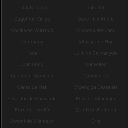
Palautordera
Sabadell
Cugat del Vallès
Sadurní d´Anoia
Cecília de Voltregà
Vilanova del Camí
Montseny
Vilassar de Mar
Tona
Julià de Cerdanyola
Joan Despí
Canyelles
Cànoves i Samalús
Canovelles
Canet de Mar
Vicenç de Castellet
Salvador de Guardiola
Pere de Vilamajor
Pere de Torelló
Quintí de Mediona
Antoni de Vilamajor
Orís