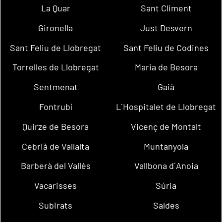
La Quar
Sant Climent
Gironella
Just Desvern
Sant Feliu de Llobregat
Sant Feliu de Codines
Torrelles de Llobregat
Maria de Besora
Sentmenat
Gaià
Fontrubí
L´Hospitalet de Llobregat
Quirze de Besora
Vicenç de Montalt
Cebrià de Vallalta
Muntanyola
Barberà del Vallès
Vallbona d´Anoia
Vacarisses
Súria
Subirats
Saldes