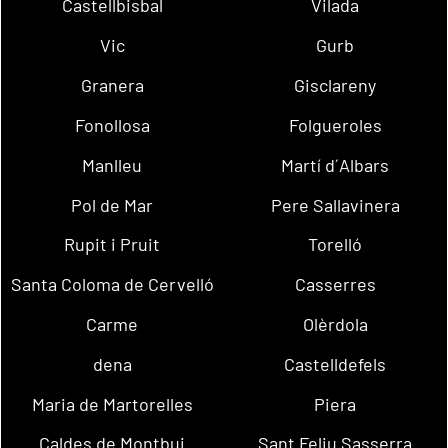
Castellbisbal
Vilada
Vic
Gurb
Granera
Gisclareny
Fonollosa
Folgueroles
Manlleu
Martí d´Albars
Pol de Mar
Pere Sallavinera
Rupit i Pruit
Torelló
Santa Coloma de Cervelló
Casserres
Carme
Olèrdola
dena
Castelldefels
Maria de Martorelles
Piera
Caldes de Montbui
Sant Feliu Sasserra