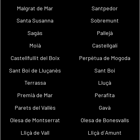
Malgrat de Mar
Santpedor
Santa Susanna
Sobremunt
Sagàs
Pallejà
Moià
Castellgalí
Castellfullit del Boix
Perpètua de Mogoda
Sant Boi de Lluçanès
Sant Boi
Terrassa
Lluçà
Premià de Mar
Perafita
Parets del Vallès
Gavà
Olesa de Montserrat
Olesa de Bonesvalls
Lliçà de Vall
Lliçà d´Amunt