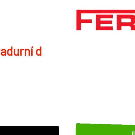
adurní d
E