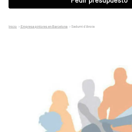
Inicio
Empresa pintores en Barcelona
Sadurní d´Anoia