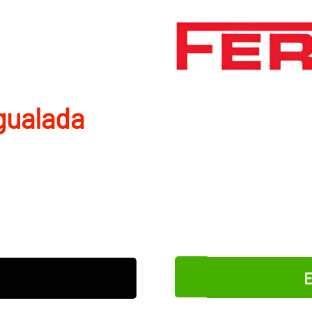
gualada
E