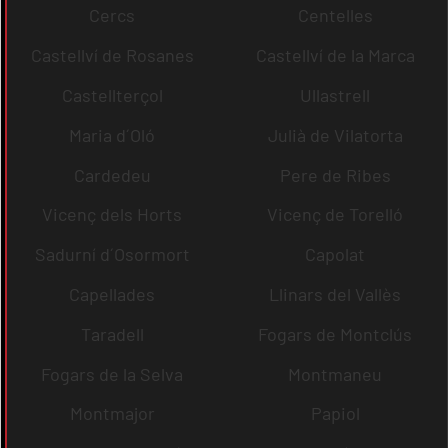
Cercs
Centelles
Castellví de Rosanes
Castellví de la Marca
Castellterçol
Ullastrell
Maria d´Oló
Julià de Vilatorta
Cardedeu
Pere de Ribes
Vicenç dels Horts
Vicenç de Torelló
Sadurní d´Osormort
Capolat
Capellades
Llinars del Vallès
Taradell
Fogars de Montclús
Fogars de la Selva
Montmaneu
Montmajor
Papiol