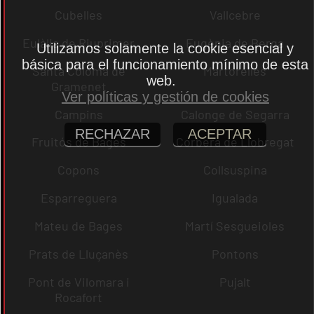
Cubelles
Vallcebre
Eulàlia de Riuprimer
Eugènia de Berga
Utilizamos solamente la cookie esencial y
básica para el funcionamiento mínimo de esta
Santa Coloma de
Martorelles
web.
Gramenet
Ver políticas y gestión de cookies
Campins
Calonge de Segarra
RECHAZAR
ACEPTAR
Fruitós de Bages
Corbera de Llobregat
Copons
Collsuspina
Esparreguera
Igualada
Mateu de Bages
Martí Sesgueioles
Prats de Lluçanès
Pontons
Pont de Vilomara i
Pujalt
Rocafort