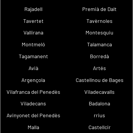
Rajadell
Premià de Dalt
Tavertet
Tavèrnoles
Vallirana
Montesquiu
Montmeló
Talamanca
Tagamanent
Borredà
Avià
Artés
Argençola
Castellnou de Bages
Vilafranca del Penedès
Viladecavalls
Viladecans
Badalona
Avinyonet del Penedès
rrius
Malla
Castellcir