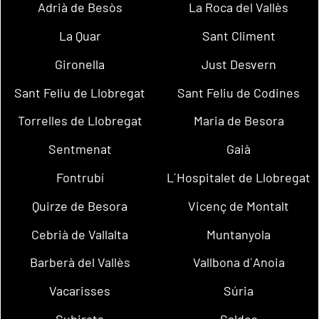
Adrià de Besòs
La Roca del Vallès
La Quar
Sant Climent
Gironella
Just Desvern
Sant Feliu de Llobregat
Sant Feliu de Codines
Torrelles de Llobregat
Maria de Besora
Sentmenat
Gaià
Fontrubí
L´Hospitalet de Llobregat
Quirze de Besora
Vicenç de Montalt
Cebrià de Vallalta
Muntanyola
Barberà del Vallès
Vallbona d´Anoia
Vacarisses
Súria