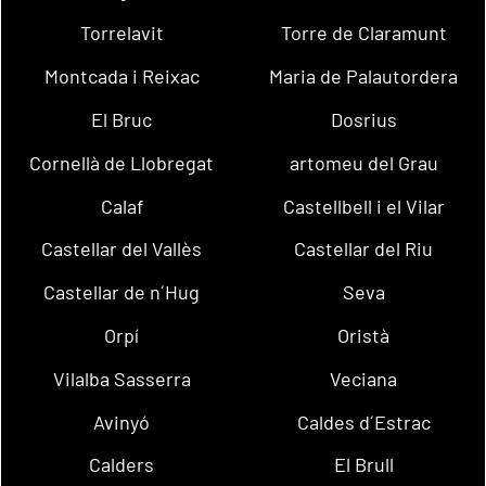
Torrelavit
Torre de Claramunt
Montcada i Reixac
Maria de Palautordera
El Bruc
Dosrius
Cornellà de Llobregat
artomeu del Grau
Calaf
Castellbell i el Vilar
Castellar del Vallès
Castellar del Riu
Castellar de n´Hug
Seva
Orpí
Oristà
Vilalba Sasserra
Veciana
Avinyó
Caldes d´Estrac
Calders
El Brull