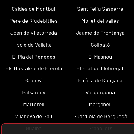
Caldes de Montbui
Sant Feliu Sasserra
Pere de Riudebitlles
Mollet del Vallès
Joan de Vilatorrada
Jaume de Frontanyà
Iscle de Vallalta
Collbató
El Pla del Penedès
El Masnou
Els Hostalets de Pierola
El Prat de Llobregat
Balenyà
Eulàlia de Ronçana
Balsareny
Vallgorguina
Martorell
Marganell
Vilanova de Sau
Guardiola de Berguedà
Gualba
Granollers