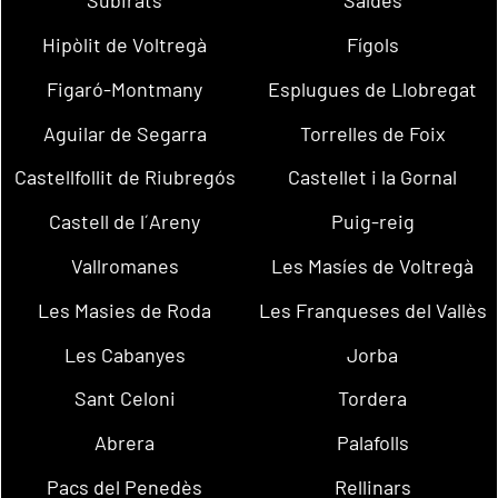
Subirats
Saldes
Hipòlit de Voltregà
Fígols
Figaró-Montmany
Esplugues de Llobregat
Aguilar de Segarra
Torrelles de Foix
Castellfollit de Riubregós
Castellet i la Gornal
Castell de l´Areny
Puig-reig
Vallromanes
Les Masíes de Voltregà
Les Masies de Roda
Les Franqueses del Vallès
Les Cabanyes
Jorba
Sant Celoni
Tordera
Abrera
Palafolls
Pacs del Penedès
Rellinars