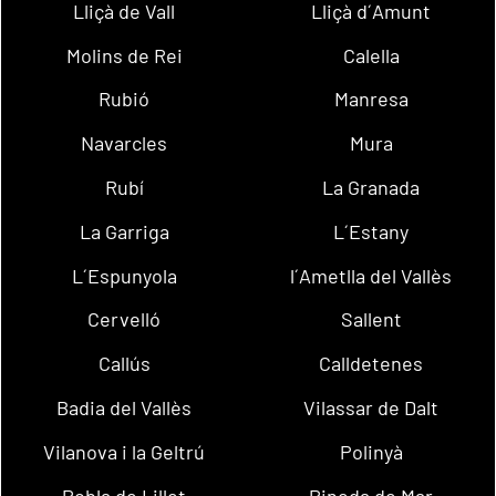
Lliçà de Vall
Lliçà d´Amunt
Molins de Rei
Calella
Rubió
Manresa
Navarcles
Mura
Rubí
La Granada
La Garriga
L´Estany
L´Espunyola
l´Ametlla del Vallès
Cervelló
Sallent
Callús
Calldetenes
Badia del Vallès
Vilassar de Dalt
Vilanova i la Geltrú
Polinyà
Pobla de Lillet
Pineda de Mar