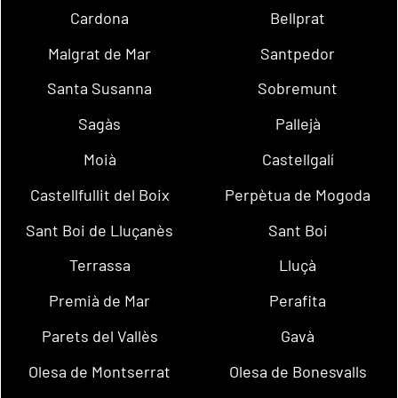
Cardona
Bellprat
Malgrat de Mar
Santpedor
Santa Susanna
Sobremunt
Sagàs
Pallejà
Moià
Castellgalí
Castellfullit del Boix
Perpètua de Mogoda
Sant Boi de Lluçanès
Sant Boi
Terrassa
Lluçà
Premià de Mar
Perafita
Parets del Vallès
Gavà
Olesa de Montserrat
Olesa de Bonesvalls