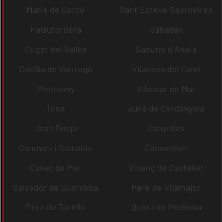
Maria de Corcó
Sant Esteve Sesrovires
Palautordera
Sabadell
Cugat del Vallès
Sadurní d´Anoia
Cecília de Voltregà
Vilanova del Camí
Montseny
Vilassar de Mar
Tona
Julià de Cerdanyola
Joan Despí
Canyelles
Cànoves i Samalús
Canovelles
Canet de Mar
Vicenç de Castellet
Salvador de Guardiola
Pere de Vilamajor
Pere de Torelló
Quintí de Mediona