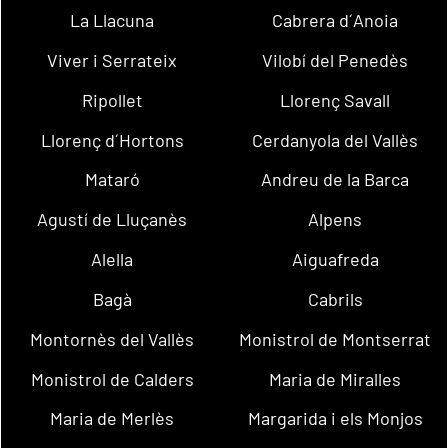
La Llacuna
Cabrera d´Anoia
Viver i Serrateix
Vilobí del Penedès
Ripollet
Llorenç Savall
Llorenç d´Hortons
Cerdanyola del Vallès
Mataró
Andreu de la Barca
Agustí de Lluçanès
Alpens
Alella
Aiguafreda
Bagà
Cabrils
Montornès del Vallès
Monistrol de Montserrat
Monistrol de Calders
Maria de Miralles
Maria de Merlès
Margarida i els Monjos