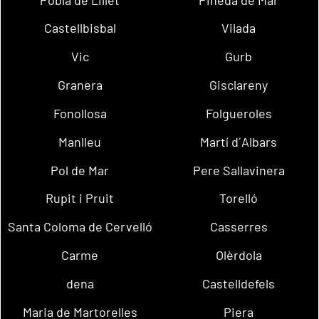
Castellbisbal
Vilada
Vic
Gurb
Granera
Gisclareny
Fonollosa
Folgueroles
Manlleu
Martí d´Albars
Pol de Mar
Pere Sallavinera
Rupit i Pruit
Torelló
Santa Coloma de Cervelló
Casserres
Carme
Olèrdola
dena
Castelldefels
Maria de Martorelles
Piera