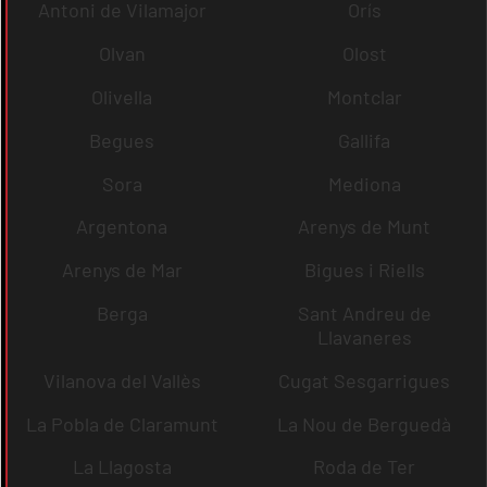
Antoni de Vilamajor
Orís
Olvan
Olost
Olivella
Montclar
Begues
Gallifa
Sora
Mediona
Argentona
Arenys de Munt
Arenys de Mar
Bigues i Riells
Berga
Sant Andreu de
Llavaneres
Vilanova del Vallès
Cugat Sesgarrigues
La Pobla de Claramunt
La Nou de Berguedà
La Llagosta
Roda de Ter