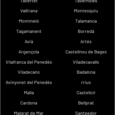
Tavertet
Tavèrnoles
Vallirana
Montesquiu
Montmeló
Talamanca
Tagamanent
Borredà
Avià
Artés
Argençola
Castellnou de Bages
Vilafranca del Penedès
Viladecavalls
Viladecans
Badalona
Avinyonet del Penedès
rrius
Malla
Castellcir
Cardona
Bellprat
Malgrat de Mar
Santpedor