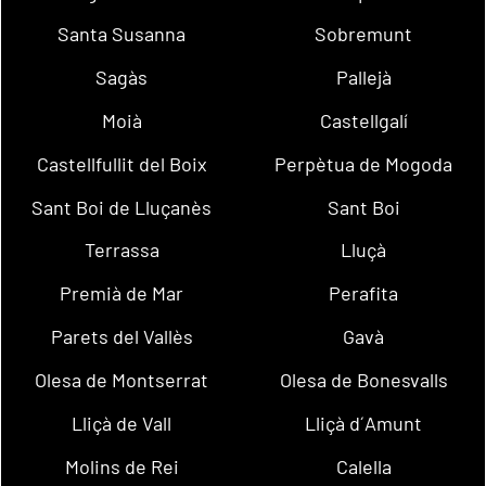
Santa Susanna
Sobremunt
Sagàs
Pallejà
Moià
Castellgalí
Castellfullit del Boix
Perpètua de Mogoda
Sant Boi de Lluçanès
Sant Boi
Terrassa
Lluçà
Premià de Mar
Perafita
Parets del Vallès
Gavà
Olesa de Montserrat
Olesa de Bonesvalls
Lliçà de Vall
Lliçà d´Amunt
Molins de Rei
Calella