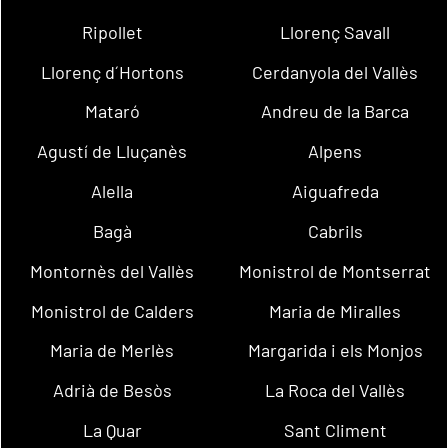
Ripollet
Llorenç Savall
Llorenç d´Hortons
Cerdanyola del Vallès
Mataró
Andreu de la Barca
Agustí de Lluçanès
Alpens
Alella
Aiguafreda
Bagà
Cabrils
Montornès del Vallès
Monistrol de Montserrat
Monistrol de Calders
Maria de Miralles
Maria de Merlès
Margarida i els Monjos
Adrià de Besòs
La Roca del Vallès
La Quar
Sant Climent