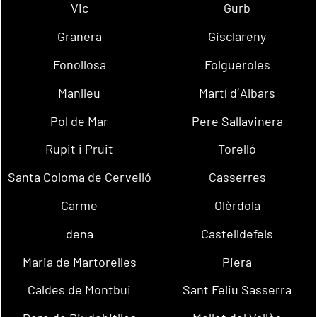
Vic
Gurb
Granera
Gisclareny
Fonollosa
Folgueroles
Manlleu
Martí d´Albars
Pol de Mar
Pere Sallavinera
Rupit i Pruit
Torelló
Santa Coloma de Cervelló
Casserres
Carme
Olèrdola
dena
Castelldefels
Maria de Martorelles
Piera
Caldes de Montbui
Sant Feliu Sasserra