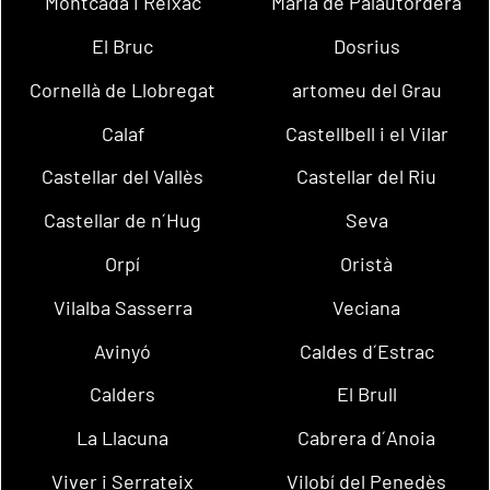
Montcada i Reixac
Maria de Palautordera
El Bruc
Dosrius
Cornellà de Llobregat
artomeu del Grau
Calaf
Castellbell i el Vilar
Castellar del Vallès
Castellar del Riu
Castellar de n´Hug
Seva
Orpí
Oristà
Vilalba Sasserra
Veciana
Avinyó
Caldes d´Estrac
Calders
El Brull
La Llacuna
Cabrera d´Anoia
Viver i Serrateix
Vilobí del Penedès