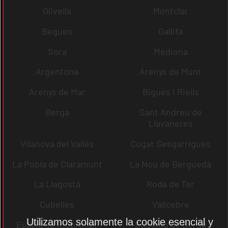
Olivella
Montclar
Begues
Gallifa
Sora
Mediona
Argentona
Arenys de Munt
Arenys de Mar
Bigues i Riells
Berga
Sant Andreu de
Llavaneres
Vilanova del Vallès
Cugat Sesgarrigues
La Pobla de Claramunt
La Nou de Berguedà
La Llagosta
Roda de Ter
Cubelles
Vallcebre
Utilizamos solamente la cookie esencial y
Eulàlia de Riuprimer
Eugènia de Berga