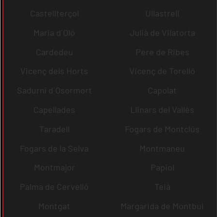
Castellterçol
Ullastrell
Maria d´Oló
Julià de Vilatorta
Cardedeu
Pere de Ribes
Vicenç dels Horts
Vicenç de Torelló
Sadurní d´Osormort
Capolat
Capellades
Llinars del Vallès
Taradell
Fogars de Montclús
Fogars de la Selva
Montmaneu
Montmajor
Papiol
Palma de Cervelló
Teià
Montgat
Margarida de Montbui