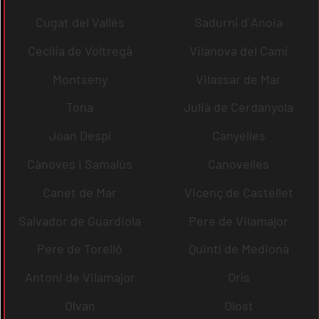
Cugat del Vallès
Sadurní d´Anoia
Cecília de Voltregà
Vilanova del Camí
Montseny
Vilassar de Mar
Tona
Julià de Cerdanyola
Joan Despí
Canyelles
Cànoves i Samalús
Canovelles
Canet de Mar
Vicenç de Castellet
Salvador de Guardiola
Pere de Vilamajor
Pere de Torelló
Quintí de Mediona
Antoni de Vilamajor
Orís
Olvan
Olost