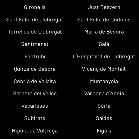
Gironella
Just Desvern
Sant Feliu de Llobregat
Sant Feliu de Codines
Torrelles de Llobregat
Maria de Besora
Sentmenat
Gaià
Fontrubí
L´Hospitalet de Llobregat
Quirze de Besora
Vicenç de Montalt
Cebrià de Vallalta
Muntanyola
Barberà del Vallès
Vallbona d´Anoia
Vacarisses
Súria
Subirats
Saldes
Hipòlit de Voltregà
Fígols