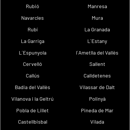
Rubió
Manresa
Navarcles
Mura
Rubí
La Granada
La Garriga
L´Estany
L´Espunyola
l´Ametlla del Vallès
Cervelló
Sallent
Callús
Calldetenes
Badia del Vallès
Vilassar de Dalt
Vilanova i la Geltrú
Polinyà
Pobla de Lillet
Pineda de Mar
Castellbisbal
Vilada