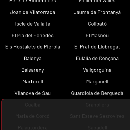
Pere de Riudebitlles
Mollet del Vallès
Joan de Vilatorrada
Jaume de Frontanyà
Iscle de Vallalta
Collbató
El Pla del Penedès
El Masnou
Els Hostalets de Pierola
El Prat de Llobregat
Balenyà
Eulàlia de Ronçana
Balsareny
Vallgorguina
Martorell
Marganell
Vilanova de Sau
Guardiola de Berguedà
Gualba
Granollers
Maria de Corcó
Sant Esteve Sesrovires
Palautordera
Sabadell