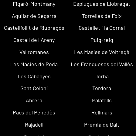
Figaró-Montmany
Esplugues de Llobregat
Aguilar de Segarra
Torrelles de Foix
Castellfollit de Riubregós
Castellet i la Gornal
Castell de l´Areny
Puig-reig
Vallromanes
Les Masíes de Voltregà
Les Masies de Roda
Les Franqueses del Vallès
Les Cabanyes
Jorba
Sant Celoni
Tordera
Abrera
Palafolls
Pacs del Penedès
Rellinars
Rajadell
Premià de Dalt