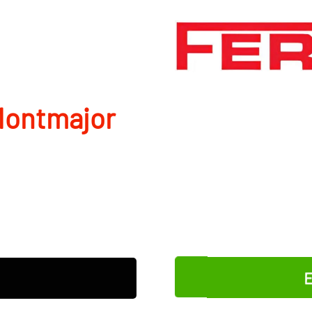
Montmajor
E