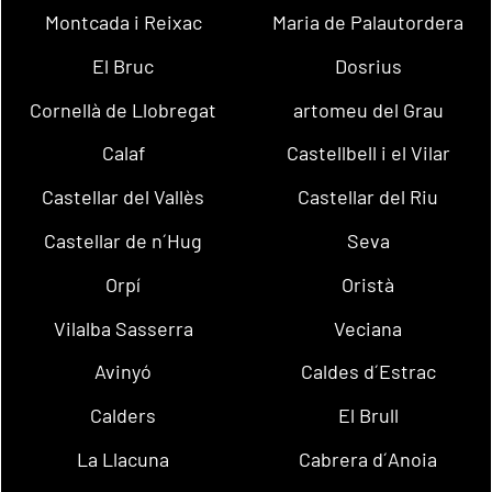
Montcada i Reixac
Maria de Palautordera
El Bruc
Dosrius
Cornellà de Llobregat
artomeu del Grau
Calaf
Castellbell i el Vilar
Castellar del Vallès
Castellar del Riu
Castellar de n´Hug
Seva
Orpí
Oristà
Vilalba Sasserra
Veciana
Avinyó
Caldes d´Estrac
Calders
El Brull
La Llacuna
Cabrera d´Anoia