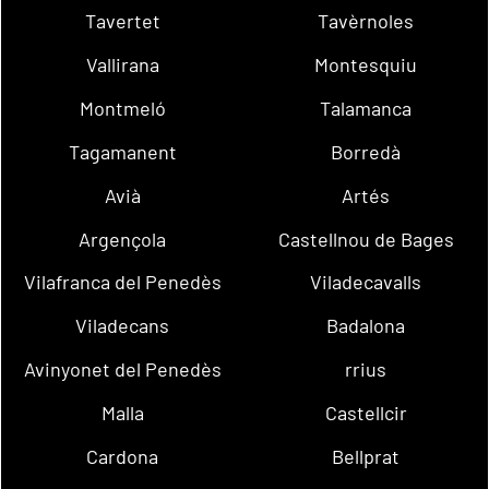
Tavertet
Tavèrnoles
Vallirana
Montesquiu
Montmeló
Talamanca
Tagamanent
Borredà
Avià
Artés
Argençola
Castellnou de Bages
Vilafranca del Penedès
Viladecavalls
Viladecans
Badalona
Avinyonet del Penedès
rrius
Malla
Castellcir
Cardona
Bellprat