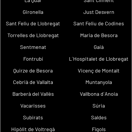
Gironella
Just Desvern
Sant Feliu de Llobregat
Sant Feliu de Codines
Torrelles de Llobregat
Maria de Besora
Sentmenat
Gaià
Fontrubí
L´Hospitalet de Llobregat
Quirze de Besora
Vicenç de Montalt
Cebrià de Vallalta
Muntanyola
Barberà del Vallès
Vallbona d´Anoia
Vacarisses
Súria
Subirats
Saldes
Hipòlit de Voltregà
Fígols