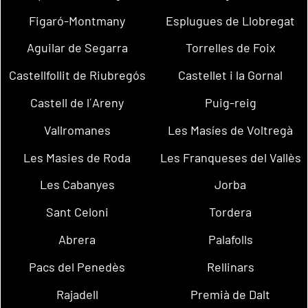
Figaró-Montmany
Esplugues de Llobregat
Aguilar de Segarra
Torrelles de Foix
Castellfollit de Riubregós
Castellet i la Gornal
Castell de l´Areny
Puig-reig
Vallromanes
Les Masíes de Voltregà
Les Masies de Roda
Les Franqueses del Vallès
Les Cabanyes
Jorba
Sant Celoni
Tordera
Abrera
Palafolls
Pacs del Penedès
Rellinars
Rajadell
Premià de Dalt