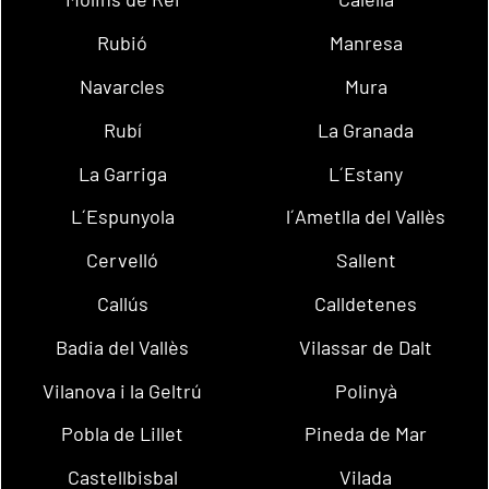
Rubió
Manresa
Navarcles
Mura
Rubí
La Granada
La Garriga
L´Estany
L´Espunyola
l´Ametlla del Vallès
Cervelló
Sallent
Callús
Calldetenes
Badia del Vallès
Vilassar de Dalt
Vilanova i la Geltrú
Polinyà
Pobla de Lillet
Pineda de Mar
Castellbisbal
Vilada