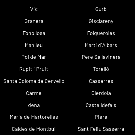
Vic
Gurb
Granera
Gisclareny
Fonollosa
Folgueroles
Manlleu
Martí d´Albars
Pol de Mar
Pere Sallavinera
Rupit i Pruit
Torelló
Santa Coloma de Cervelló
Casserres
Carme
Olèrdola
dena
Castelldefels
Maria de Martorelles
Piera
Caldes de Montbui
Sant Feliu Sasserra