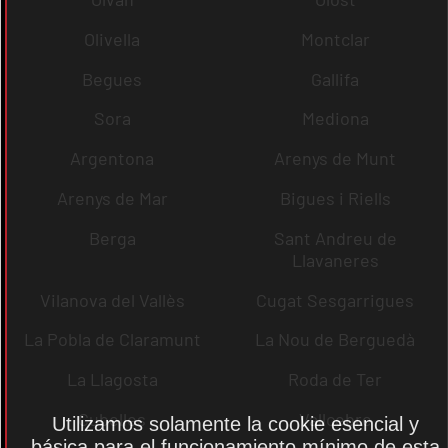
Olivella
Montclar
Begues
Gallifa
Sora
Mediona
Argentona
Arenys de Munt
Arenys de Mar
Bigues i Riells
Berga
Sant Andreu de
Llavaneres
Vilanova del Vallès
Cugat Sesgarrigues
La Pobla de Claramunt
La Nou de Berguedà
La Llagosta
Roda de Ter
Cubelles
Vallcebre
Utilizamos solamente la cookie esencial y
básica para el funcionamiento mínimo de esta