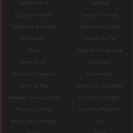
Palautordera
Sabadell
Cugat del Vallès
Sadurní d´Anoia
Cecília de Voltregà
Vilanova del Camí
Montseny
Vilassar de Mar
Tona
Julià de Cerdanyola
Joan Despí
Canyelles
Cànoves i Samalús
Canovelles
Canet de Mar
Vicenç de Castellet
Salvador de Guardiola
Pere de Vilamajor
Pere de Torelló
Quintí de Mediona
Antoni de Vilamajor
Orís
Olvan
Olost