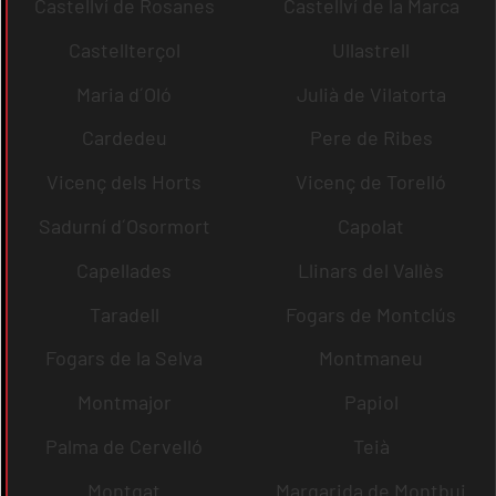
Castellví de Rosanes
Castellví de la Marca
Castellterçol
Ullastrell
Maria d´Oló
Julià de Vilatorta
Cardedeu
Pere de Ribes
Vicenç dels Horts
Vicenç de Torelló
Sadurní d´Osormort
Capolat
Capellades
Llinars del Vallès
Taradell
Fogars de Montclús
Fogars de la Selva
Montmaneu
Montmajor
Papiol
Palma de Cervelló
Teià
Montgat
Margarida de Montbui