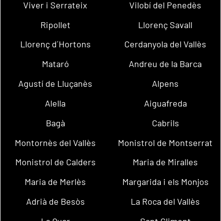
Viver i Serrateix
Vilobí del Penedès
Ripollet
Llorenç Savall
Llorenç d´Hortons
Cerdanyola del Vallès
Mataró
Andreu de la Barca
Agustí de Lluçanès
Alpens
Alella
Aiguafreda
Bagà
Cabrils
Montornès del Vallès
Monistrol de Montserrat
Monistrol de Calders
Maria de Miralles
Maria de Merlès
Margarida i els Monjos
Adrià de Besòs
La Roca del Vallès
La Quar
Sant Climent