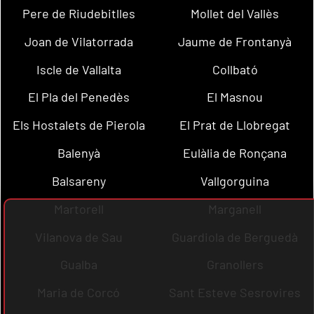
Pere de Riudebitlles
Mollet del Vallès
Joan de Vilatorrada
Jaume de Frontanyà
Iscle de Vallalta
Collbató
El Pla del Penedès
El Masnou
Els Hostalets de Pierola
El Prat de Llobregat
Balenyà
Eulàlia de Ronçana
Balsareny
Vallgorguina
Martorell
Marganell
Vilanova de Sau
Guardiola de Berguedà
Gualba
Granollers
Maria de Corcó
Sant Esteve Sesrovires