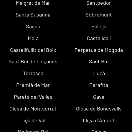
Malgrat de Mar
Santpedor
Santa Susanna
Sobremunt
Sagàs
Pallejà
Moià
Castellgalí
Castellfullit del Boix
Perpètua de Mogoda
Sant Boi de Lluçanès
Sant Boi
Terrassa
Lluçà
Premià de Mar
Perafita
Parets del Vallès
Gavà
Olesa de Montserrat
Olesa de Bonesvalls
Lliçà de Vall
Lliçà d´Amunt
Molins de Rei
Calella