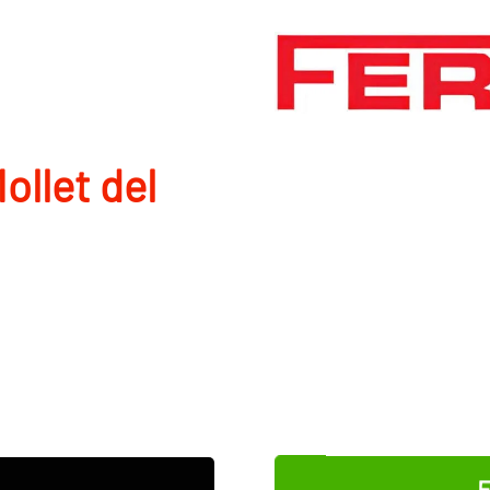
ollet del
E