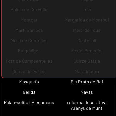
Palma de Cervelló
Teià
Montgat
Margarida de Montbui
Martí Sarroca
Martí de Tous
Martí de Centelles
Castellolí
Puigdàlber
Fe del Penedès
Fost de Campsentelles
Quirze Safaja
Quirze del Vallès
Matadepera
Masquefa
Els Prats de Rei
Gelida
Navas
Palau-solità i Plegamans
reforma decorativa
Arenys de Munt