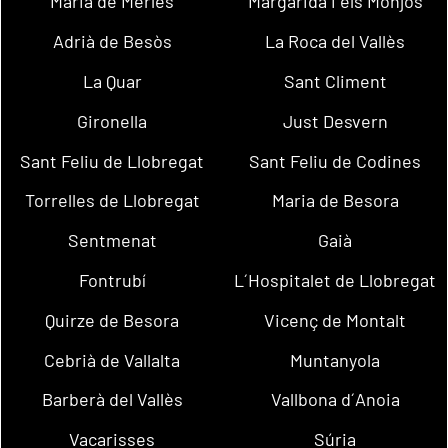
Maria de Merlès
Margarida i els Monjos
Adrià de Besòs
La Roca del Vallès
La Quar
Sant Climent
Gironella
Just Desvern
Sant Feliu de Llobregat
Sant Feliu de Codines
Torrelles de Llobregat
Maria de Besora
Sentmenat
Gaià
Fontrubí
L´Hospitalet de Llobregat
Quirze de Besora
Vicenç de Montalt
Cebrià de Vallalta
Muntanyola
Barberà del Vallès
Vallbona d´Anoia
Vacarisses
Súria