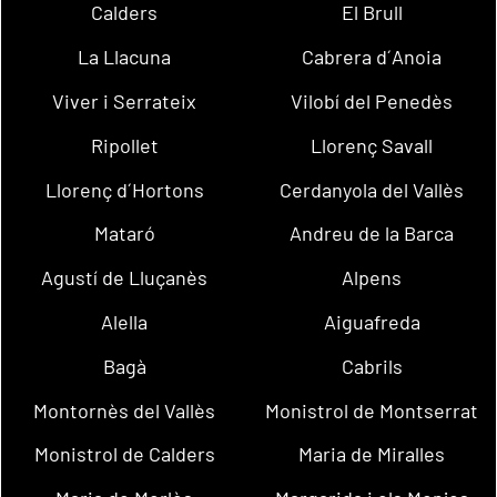
Calders
El Brull
La Llacuna
Cabrera d´Anoia
Viver i Serrateix
Vilobí del Penedès
Ripollet
Llorenç Savall
Llorenç d´Hortons
Cerdanyola del Vallès
Mataró
Andreu de la Barca
Agustí de Lluçanès
Alpens
Alella
Aiguafreda
Bagà
Cabrils
Montornès del Vallès
Monistrol de Montserrat
Monistrol de Calders
Maria de Miralles