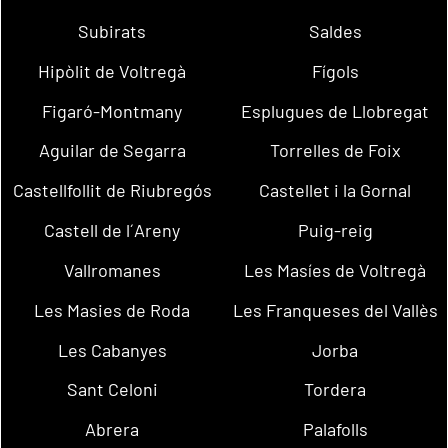
Subirats
Saldes
Hipòlit de Voltregà
Fígols
Figaró-Montmany
Esplugues de Llobregat
Aguilar de Segarra
Torrelles de Foix
Castellfollit de Riubregós
Castellet i la Gornal
Castell de l´Areny
Puig-reig
Vallromanes
Les Masíes de Voltregà
Les Masies de Roda
Les Franqueses del Vallès
Les Cabanyes
Jorba
Sant Celoni
Tordera
Abrera
Palafolls