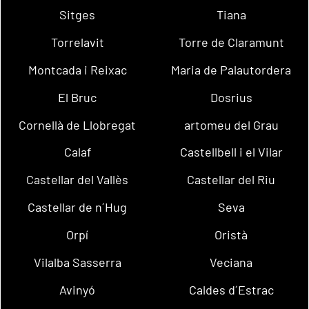
Sitges
Tiana
Torrelavit
Torre de Claramunt
Montcada i Reixac
Maria de Palautordera
El Bruc
Dosrius
Cornellà de Llobregat
artomeu del Grau
Calaf
Castellbell i el Vilar
Castellar del Vallès
Castellar del Riu
Castellar de n´Hug
Seva
Orpí
Oristà
Vilalba Sasserra
Veciana
Avinyó
Caldes d´Estrac