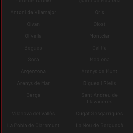
Pere de Torelló
Quintí de Mediona
Antoni de Vilamajor
Orís
Olvan
Olost
Olivella
Montclar
Begues
Gallifa
Sora
Mediona
Argentona
Arenys de Munt
Arenys de Mar
Bigues i Riells
Berga
Sant Andreu de
Llavaneres
Vilanova del Vallès
Cugat Sesgarrigues
La Pobla de Claramunt
La Nou de Berguedà