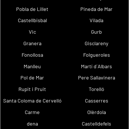
Pobla de Lillet
Pineda de Mar
Castellbisbal
Vilada
Vic
Gurb
Granera
Gisclareny
Fonollosa
Folgueroles
Manlleu
Martí d´Albars
Pol de Mar
Pere Sallavinera
Rupit i Pruit
Torelló
Santa Coloma de Cervelló
Casserres
Carme
Olèrdola
dena
Castelldefels