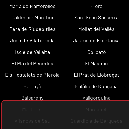
Maria de Martorelles
Piera
Caldes de Montbui
Sant Feliu Sasserra
Pere de Riudebitlles
Mollet del Vallès
Joan de Vilatorrada
Jaume de Frontanyà
Iscle de Vallalta
Collbató
El Pla del Penedès
El Masnou
Els Hostalets de Pierola
El Prat de Llobregat
Balenyà
Eulàlia de Ronçana
Balsareny
Vallgorguina
Martorell
Marganell
Vilanova de Sau
Guardiola de Berguedà