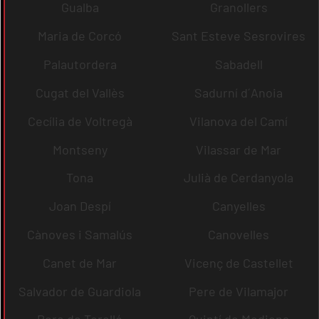
Gualba
Granollers
Maria de Corcó
Sant Esteve Sesrovires
Palautordera
Sabadell
Cugat del Vallès
Sadurní d´Anoia
Cecília de Voltregà
Vilanova del Camí
Montseny
Vilassar de Mar
Tona
Julià de Cerdanyola
Joan Despí
Canyelles
Cànoves i Samalús
Canovelles
Canet de Mar
Vicenç de Castellet
Salvador de Guardiola
Pere de Vilamajor