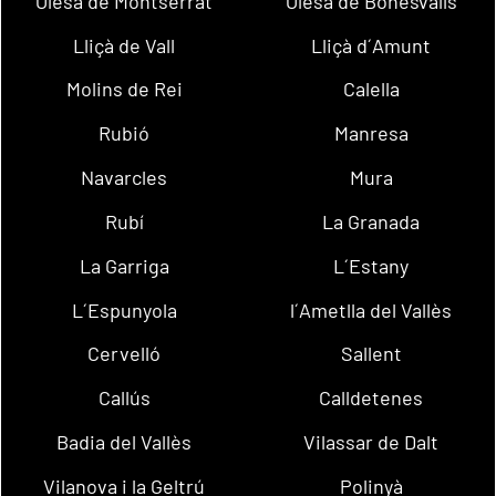
Olesa de Montserrat
Olesa de Bonesvalls
Lliçà de Vall
Lliçà d´Amunt
Molins de Rei
Calella
Rubió
Manresa
Navarcles
Mura
Rubí
La Granada
La Garriga
L´Estany
L´Espunyola
l´Ametlla del Vallès
Cervelló
Sallent
Callús
Calldetenes
Badia del Vallès
Vilassar de Dalt
Vilanova i la Geltrú
Polinyà