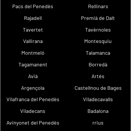
Pacs del Penedès
Rellinars
Rajadell
Premià de Dalt
Tavertet
Tavèrnoles
Vallirana
Montesquiu
Montmeló
Talamanca
Tagamanent
Borredà
Avià
Artés
Argençola
Castellnou de Bages
Vilafranca del Penedès
Viladecavalls
Viladecans
Badalona
Avinyonet del Penedès
rrius