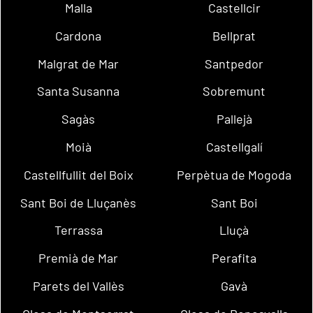
Malla
Castellcir
Cardona
Bellprat
Malgrat de Mar
Santpedor
Santa Susanna
Sobremunt
Sagàs
Pallejà
Moià
Castellgalí
Castellfullit del Boix
Perpètua de Mogoda
Sant Boi de Lluçanès
Sant Boi
Terrassa
Lluçà
Premià de Mar
Perafita
Parets del Vallès
Gavà