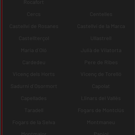
Rocafort
Cercs
Centelles
Castellví de Rosanes
Castellví de la Marca
Castellterçol
Ullastrell
Maria d´Oló
Julià de Vilatorta
Cardedeu
Pere de Ribes
Vicenç dels Horts
Vicenç de Torelló
Sadurní d´Osormort
Capolat
Capellades
Llinars del Vallès
Taradell
Fogars de Montclús
Fogars de la Selva
Montmaneu
Montmajor
Papiol