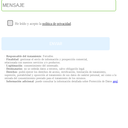
He leído y acepto la
política de privacidad
.
·
Responsable del tratamiento
: Fervalles
·
Finalidad
: gestionar el envío de información y prospección comercial,
relacionada con nuestros servicios y/o productos.
·
Legitimación
: consentimiento del interesado.
·
Destinatarios
: no se cederán datos a terceros, salvo obligación legal.
·
Derechos
: podrá ejercer los derechos de acceso, rectificación, limitación de tratamiento,
supresión, portabilidad y oposición al tratamiento de sus datos de carácter personal, así como a la
retirada del consentimiento prestado para el tratamiento de los mismos.
·
Información adicional
: puede consultar la información detallada sobre Protección de Datos
aquí
.