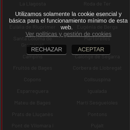
La Llagosta
Roda de Ter
Utilizamos solamente la cookie esencial y
Cubelles
Vallcebre
básica para el funcionamiento mínimo de esta
Eulàlia de Riuprimer
Eugènia de Berga
web.
Ver políticas y gestión de cookies
Santa Coloma de
Martorelles
Gramenet
RECHAZAR
ACEPTAR
Campins
Calonge de Segarra
Fruitós de Bages
Corbera de Llobregat
Copons
Collsuspina
Esparreguera
Igualada
Mateu de Bages
Martí Sesgueioles
Prats de Lluçanès
Pontons
Pont de Vilomara i
Pujalt