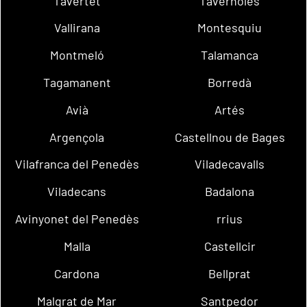
Tavertet
Tavèrnoles
Vallirana
Montesquiu
Montmeló
Talamanca
Tagamanent
Borredà
Avià
Artés
Argençola
Castellnou de Bages
Vilafranca del Penedès
Viladecavalls
Viladecans
Badalona
Avinyonet del Penedès
rrius
Malla
Castellcir
Cardona
Bellprat
Malgrat de Mar
Santpedor