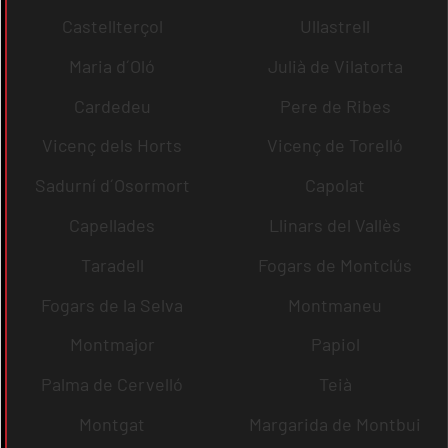
Castellterçol
Ullastrell
Maria d´Oló
Julià de Vilatorta
Cardedeu
Pere de Ribes
Vicenç dels Horts
Vicenç de Torelló
Sadurní d´Osormort
Capolat
Capellades
Llinars del Vallès
Taradell
Fogars de Montclús
Fogars de la Selva
Montmaneu
Montmajor
Papiol
Palma de Cervelló
Teià
Montgat
Margarida de Montbui