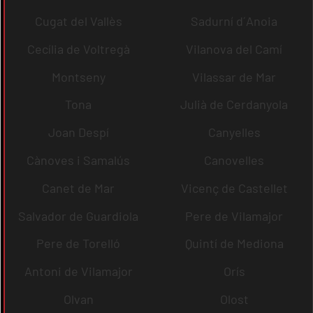
Cugat del Vallès
Sadurní d´Anoia
Cecília de Voltregà
Vilanova del Camí
Montseny
Vilassar de Mar
Tona
Julià de Cerdanyola
Joan Despí
Canyelles
Cànoves i Samalús
Canovelles
Canet de Mar
Vicenç de Castellet
Salvador de Guardiola
Pere de Vilamajor
Pere de Torelló
Quintí de Mediona
Antoni de Vilamajor
Orís
Olvan
Olost