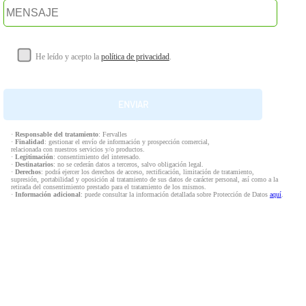
He leído y acepto la
política de privacidad
.
·
Responsable del tratamiento
: Fervalles
·
Finalidad
: gestionar el envío de información y prospección comercial,
relacionada con nuestros servicios y/o productos.
·
Legitimación
: consentimiento del interesado.
·
Destinatarios
: no se cederán datos a terceros, salvo obligación legal.
·
Derechos
: podrá ejercer los derechos de acceso, rectificación, limitación de tratamiento,
supresión, portabilidad y oposición al tratamiento de sus datos de carácter personal, así como a la
retirada del consentimiento prestado para el tratamiento de los mismos.
·
Información adicional
: puede consultar la información detallada sobre Protección de Datos
aquí
.