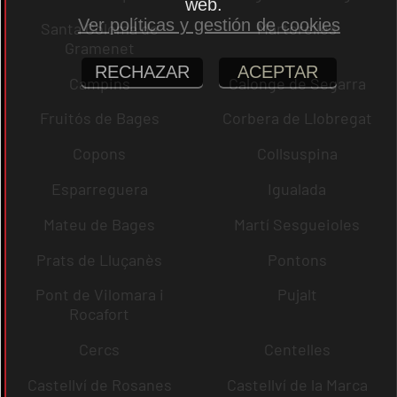
web.
Ver políticas y gestión de cookies
Santa Coloma de
Martorelles
Gramenet
RECHAZAR
ACEPTAR
Campins
Calonge de Segarra
Fruitós de Bages
Corbera de Llobregat
Copons
Collsuspina
Esparreguera
Igualada
Mateu de Bages
Martí Sesgueioles
Prats de Lluçanès
Pontons
Pont de Vilomara i
Pujalt
Rocafort
Cercs
Centelles
Castellví de Rosanes
Castellví de la Marca