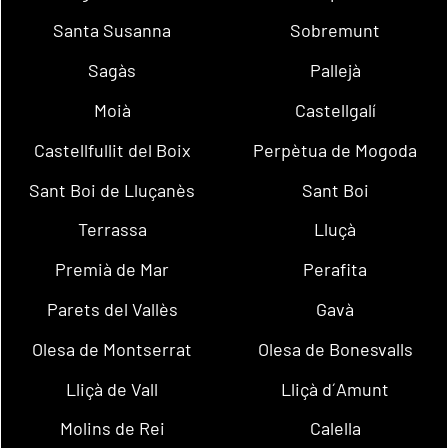
Santa Susanna
Sobremunt
Sagàs
Pallejà
Moià
Castellgalí
Castellfullit del Boix
Perpètua de Mogoda
Sant Boi de Lluçanès
Sant Boi
Terrassa
Lluçà
Premià de Mar
Perafita
Parets del Vallès
Gavà
Olesa de Montserrat
Olesa de Bonesvalls
Lliçà de Vall
Lliçà d´Amunt
Molins de Rei
Calella