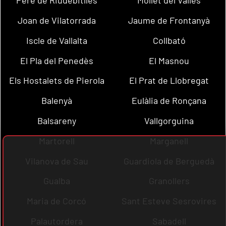
Pere de Riudebitlles
Mollet del Vallès
Joan de Vilatorrada
Jaume de Frontanyà
Iscle de Vallalta
Collbató
El Pla del Penedès
El Masnou
Els Hostalets de Pierola
El Prat de Llobregat
Balenyà
Eulàlia de Ronçana
Balsareny
Vallgorguina
Martorell
Marganell
Vilanova de Sau
Guardiola de Berguedà
Gualba
Granollers
Maria de Corcó
Sant Esteve Sesrovires
Palautordera
Sabadell