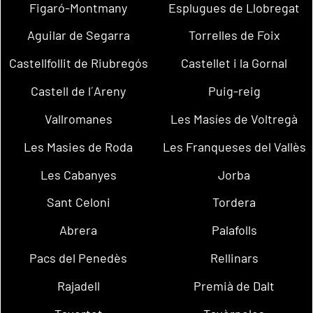
Figaró-Montmany
Esplugues de Llobregat
Aguilar de Segarra
Torrelles de Foix
Castellfollit de Riubregós
Castellet i la Gornal
Castell de l´Areny
Puig-reig
Vallromanes
Les Masíes de Voltregà
Les Masies de Roda
Les Franqueses del Vallès
Les Cabanyes
Jorba
Sant Celoni
Tordera
Abrera
Palafolls
Pacs del Penedès
Rellinars
Rajadell
Premià de Dalt