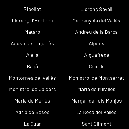
Ripollet
Llorenç Savall
Llorenç d´Hortons
Cerdanyola del Vallès
Mataró
Andreu de la Barca
Agustí de Lluçanès
Alpens
Alella
Aiguafreda
Bagà
Cabrils
Montornès del Vallès
Monistrol de Montserrat
Monistrol de Calders
Maria de Miralles
Maria de Merlès
Margarida i els Monjos
Adrià de Besòs
La Roca del Vallès
La Quar
Sant Climent