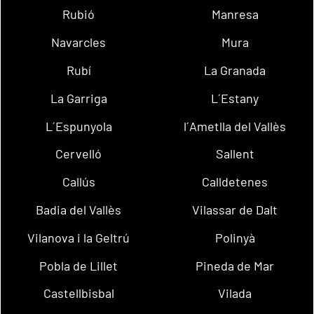
Rubió
Manresa
Navarcles
Mura
Rubí
La Granada
La Garriga
L´Estany
L´Espunyola
l´Ametlla del Vallès
Cervelló
Sallent
Callús
Calldetenes
Badia del Vallès
Vilassar de Dalt
Vilanova i la Geltrú
Polinyà
Pobla de Lillet
Pineda de Mar
Castellbisbal
Vilada