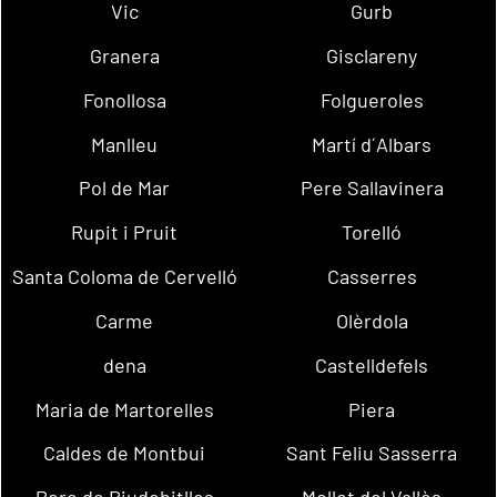
Vic
Gurb
Granera
Gisclareny
Fonollosa
Folgueroles
Manlleu
Martí d´Albars
Pol de Mar
Pere Sallavinera
Rupit i Pruit
Torelló
Santa Coloma de Cervelló
Casserres
Carme
Olèrdola
dena
Castelldefels
Maria de Martorelles
Piera
Caldes de Montbui
Sant Feliu Sasserra