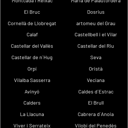
Montcada i Reixac
Maria de Palautordera
El Bruc
Dosrius
Cornellà de Llobregat
artomeu del Grau
Calaf
Castellbell i el Vilar
Castellar del Vallès
Castellar del Riu
Castellar de n´Hug
Seva
Orpí
Oristà
Vilalba Sasserra
Veciana
Avinyó
Caldes d´Estrac
Calders
El Brull
La Llacuna
Cabrera d´Anoia
Viver i Serrateix
Vilobí del Penedès