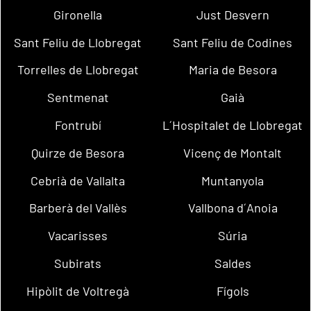
Gironella
Just Desvern
Sant Feliu de Llobregat
Sant Feliu de Codines
Torrelles de Llobregat
Maria de Besora
Sentmenat
Gaià
Fontrubí
L´Hospitalet de Llobregat
Quirze de Besora
Vicenç de Montalt
Cebrià de Vallalta
Muntanyola
Barberà del Vallès
Vallbona d´Anoia
Vacarisses
Súria
Subirats
Saldes
Hipòlit de Voltregà
Fígols