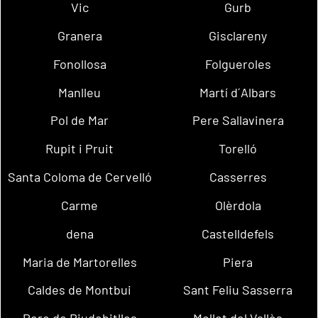
Vic
Gurb
Granera
Gisclareny
Fonollosa
Folgueroles
Manlleu
Martí d´Albars
Pol de Mar
Pere Sallavinera
Rupit i Pruit
Torelló
Santa Coloma de Cervelló
Casserres
Carme
Olèrdola
dena
Castelldefels
Maria de Martorelles
Piera
Caldes de Montbui
Sant Feliu Sasserra