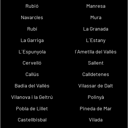
Rubió
Manresa
Navarcles
Mura
Rubí
La Granada
La Garriga
L´Estany
L´Espunyola
l´Ametlla del Vallès
Cervelló
Sallent
Callús
Calldetenes
Badia del Vallès
Vilassar de Dalt
Vilanova i la Geltrú
Polinyà
Pobla de Lillet
Pineda de Mar
Castellbisbal
Vilada