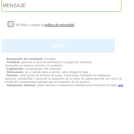
He leído y acepto la
política de privacidad
.
·
Responsable del tratamiento
: Fervalles
·
Finalidad
: gestionar el envío de información y prospección comercial,
relacionada con nuestros servicios y/o productos.
·
Legitimación
: consentimiento del interesado.
·
Destinatarios
: no se cederán datos a terceros, salvo obligación legal.
·
Derechos
: podrá ejercer los derechos de acceso, rectificación, limitación de tratamiento,
supresión, portabilidad y oposición al tratamiento de sus datos de carácter personal, así como a la
retirada del consentimiento prestado para el tratamiento de los mismos.
·
Información adicional
: puede consultar la información detallada sobre Protección de Datos
aquí
.