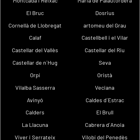
Montcada i Reixac
Maria de Palautordera
El Bruc
Dosrius
Cornellà de Llobregat
artomeu del Grau
Calaf
Castellbell i el Vilar
Castellar del Vallès
Castellar del Riu
Castellar de n´Hug
Seva
Orpí
Oristà
Vilalba Sasserra
Veciana
Avinyó
Caldes d´Estrac
Calders
El Brull
La Llacuna
Cabrera d´Anoia
Viver i Serrateix
Vilobí del Penedès