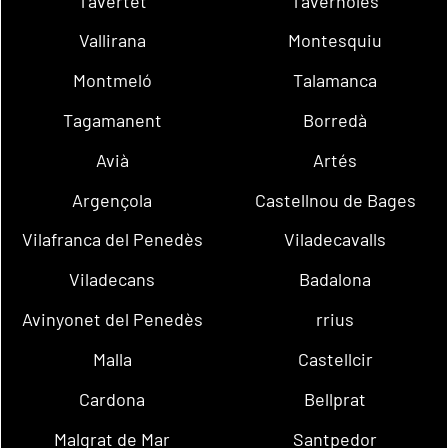
Tavertet
Tavèrnoles
Vallirana
Montesquiu
Montmeló
Talamanca
Tagamanent
Borredà
Avià
Artés
Argençola
Castellnou de Bages
Vilafranca del Penedès
Viladecavalls
Viladecans
Badalona
Avinyonet del Penedès
rrius
Malla
Castellcir
Cardona
Bellprat
Malgrat de Mar
Santpedor