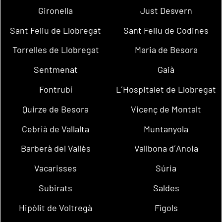
Gironella
Just Desvern
Sant Feliu de Llobregat
Sant Feliu de Codines
Torrelles de Llobregat
Maria de Besora
Sentmenat
Gaià
Fontrubí
L´Hospitalet de Llobregat
Quirze de Besora
Vicenç de Montalt
Cebrià de Vallalta
Muntanyola
Barberà del Vallès
Vallbona d´Anoia
Vacarisses
Súria
Subirats
Saldes
Hipòlit de Voltregà
Fígols