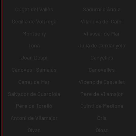
Cugat del Vallès
Sadurní d´Anoia
Cecília de Voltregà
Vilanova del Camí
Montseny
Vilassar de Mar
Tona
Julià de Cerdanyola
Joan Despí
Canyelles
Cànoves i Samalús
Canovelles
Canet de Mar
Vicenç de Castellet
Salvador de Guardiola
Pere de Vilamajor
Pere de Torelló
Quintí de Mediona
Antoni de Vilamajor
Orís
Olvan
Olost