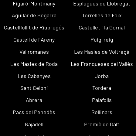
Figaró-Montmany
Esplugues de Llobregat
Aguilar de Segarra
Torrelles de Foix
Castellfollit de Riubregós
Castellet i la Gornal
Castell de l´Areny
Puig-reig
Vallromanes
Les Masíes de Voltregà
Les Masies de Roda
Les Franqueses del Vallès
Les Cabanyes
Jorba
Sant Celoni
Tordera
Abrera
Palafolls
Pacs del Penedès
Rellinars
Rajadell
Premià de Dalt