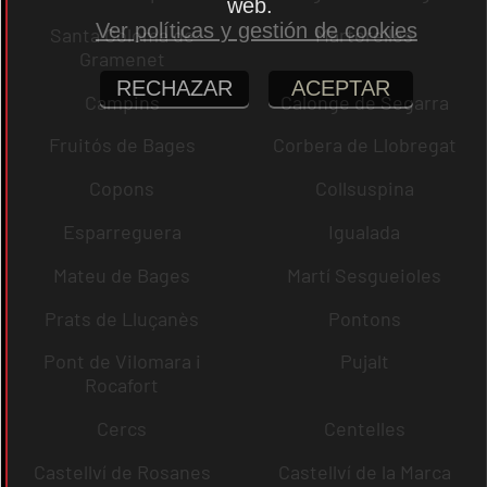
web.
Ver políticas y gestión de cookies
Santa Coloma de
Martorelles
Gramenet
RECHAZAR
ACEPTAR
Campins
Calonge de Segarra
Fruitós de Bages
Corbera de Llobregat
Copons
Collsuspina
Esparreguera
Igualada
Mateu de Bages
Martí Sesgueioles
Prats de Lluçanès
Pontons
Pont de Vilomara i
Pujalt
Rocafort
Cercs
Centelles
Castellví de Rosanes
Castellví de la Marca