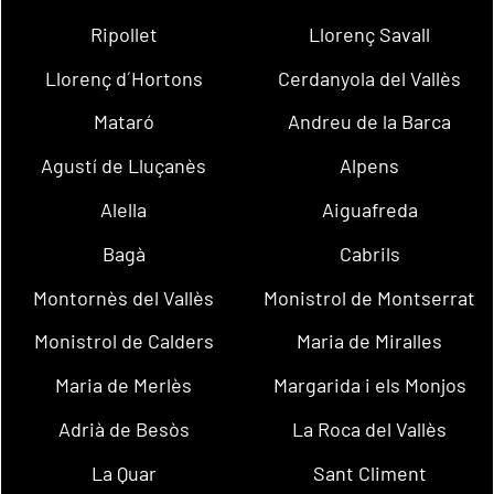
Ripollet
Llorenç Savall
Llorenç d´Hortons
Cerdanyola del Vallès
Mataró
Andreu de la Barca
Agustí de Lluçanès
Alpens
Alella
Aiguafreda
Bagà
Cabrils
Montornès del Vallès
Monistrol de Montserrat
Monistrol de Calders
Maria de Miralles
Maria de Merlès
Margarida i els Monjos
Adrià de Besòs
La Roca del Vallès
La Quar
Sant Climent