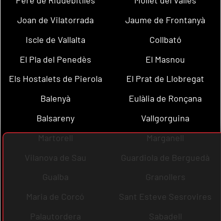
Pere de Riudebitlles
Mollet del Vallès
Joan de Vilatorrada
Jaume de Frontanyà
Iscle de Vallalta
Collbató
El Pla del Penedès
El Masnou
Els Hostalets de Pierola
El Prat de Llobregat
Balenyà
Eulàlia de Ronçana
Balsareny
Vallgorguina
Martorell
Marganell
Vilanova de Sau
Guardiola de Berguedà
Gualba
Granollers
Maria de Corcó
Sant Esteve Sesrovires
Palautordera
Sabadell