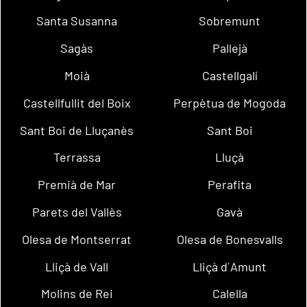
Santa Susanna
Sobremunt
Sagàs
Pallejà
Moià
Castellgalí
Castellfullit del Boix
Perpètua de Mogoda
Sant Boi de Lluçanès
Sant Boi
Terrassa
Lluçà
Premià de Mar
Perafita
Parets del Vallès
Gavà
Olesa de Montserrat
Olesa de Bonesvalls
Lliçà de Vall
Lliçà d´Amunt
Molins de Rei
Calella