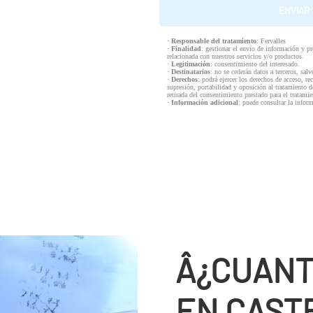
·
Responsable del tratamiento
: Fervalles
·
Finalidad
: gestionar el envío de información y p
relacionada con nuestros servicios y/o productos.
·
Legitimación
: consentimiento del interesado.
·
Destinatarios
: no se cederán datos a terceros, salv
·
Derechos
: podrá ejercer los derechos de acceso, re
supresión, portabilidad y oposición al tratamiento d
retirada del consentimiento prestado para el tratam
·
Información adicional
: puede consultar la infor
Â¿CUANT
EN CAST