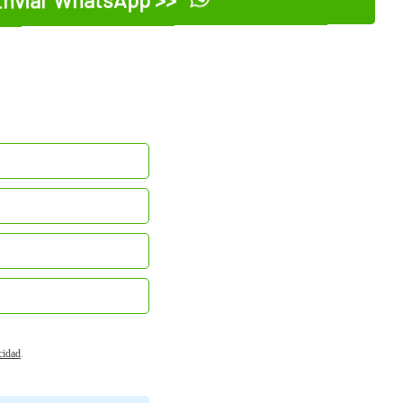
acidad
.