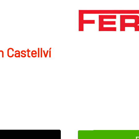
 Castellví
E