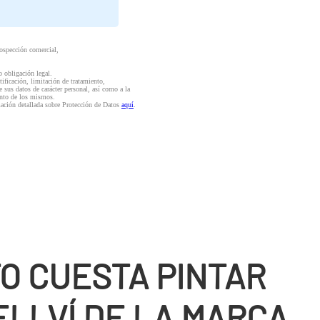
rospección comercial,
o obligación legal.
ctificación, limitación de tratamiento,
e sus datos de carácter personal, así como a la
iento de los mismos.
mación detallada sobre Protección de Datos
aquí
.
O CUESTA PINTAR
ELLVÍ DE LA MARCA