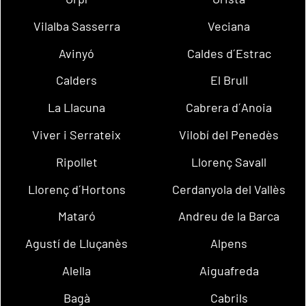
Vilalba Sasserra
Veciana
Avinyó
Caldes d´Estrac
Calders
El Brull
La Llacuna
Cabrera d´Anoia
Viver i Serrateix
Vilobí del Penedès
Ripollet
Llorenç Savall
Llorenç d´Hortons
Cerdanyola del Vallès
Mataró
Andreu de la Barca
Agustí de Lluçanès
Alpens
Alella
Aiguafreda
Bagà
Cabrils