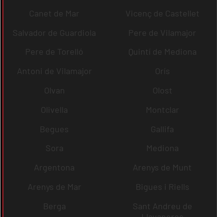
Canet de Mar
Vicenç de Castellet
Salvador de Guardiola
Pere de Vilamajor
Pere de Torelló
Quintí de Mediona
Antoni de Vilamajor
Orís
Olvan
Olost
Olivella
Montclar
Begues
Gallifa
Sora
Mediona
Argentona
Arenys de Munt
Arenys de Mar
Bigues i Riells
Berga
Sant Andreu de
Llavaneres