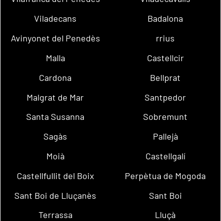
Viladecans
Badalona
Avinyonet del Penedès
rrius
Malla
Castellcir
Cardona
Bellprat
Malgrat de Mar
Santpedor
Santa Susanna
Sobremunt
Sagàs
Pallejà
Moià
Castellgalí
Castellfullit del Boix
Perpètua de Mogoda
Sant Boi de Lluçanès
Sant Boi
Terrassa
Lluçà