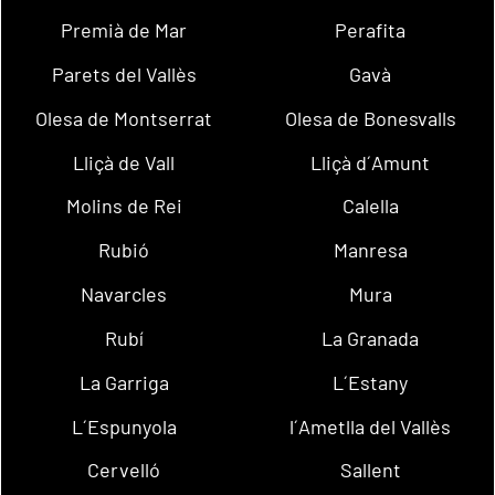
Premià de Mar
Perafita
Parets del Vallès
Gavà
Olesa de Montserrat
Olesa de Bonesvalls
Lliçà de Vall
Lliçà d´Amunt
Molins de Rei
Calella
Rubió
Manresa
Navarcles
Mura
Rubí
La Granada
La Garriga
L´Estany
L´Espunyola
l´Ametlla del Vallès
Cervelló
Sallent