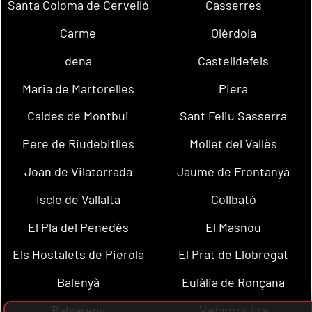
Santa Coloma de Cervelló
Casserres
Carme
Olèrdola
dena
Castelldefels
Maria de Martorelles
Piera
Caldes de Montbui
Sant Feliu Sasserra
Pere de Riudebitlles
Mollet del Vallès
Joan de Vilatorrada
Jaume de Frontanyà
Iscle de Vallalta
Collbató
El Pla del Penedès
El Masnou
Els Hostalets de Pierola
El Prat de Llobregat
Balenyà
Eulàlia de Ronçana
Balsareny
Vallgorguina