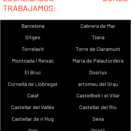
TRABAJAMOS:
Barcelona
Cabrera de Mar
Sitges
Tiana
Torrelavit
Torre de Claramunt
Montcada i Reixac
Maria de Palautordera
El Bruc
Dosrius
Cornellà de Llobregat
artomeu del Grau
Calaf
Castellbell i el Vilar
Castellar del Vallès
Castellar del Riu
Castellar de n´Hug
Seva
Orpí
Oristà