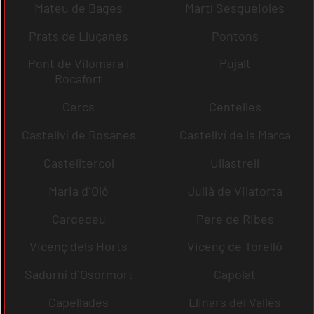
Mateu de Bages
Martí Sesgueioles
Prats de Lluçanès
Pontons
Pont de Vilomara i
Pujalt
Rocafort
Cercs
Centelles
Castellví de Rosanes
Castellví de la Marca
Castellterçol
Ullastrell
Maria d´Oló
Julià de Vilatorta
Cardedeu
Pere de Ribes
Vicenç dels Horts
Vicenç de Torelló
Sadurní d´Osormort
Capolat
Capellades
Llinars del Vallès