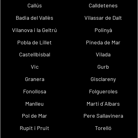
Callús
Calldetenes
Badia del Vallès
Vilassar de Dalt
Vilanova i la Geltrú
Polinyà
Pobla de Lillet
Pineda de Mar
Castellbisbal
Vilada
Vic
Gurb
Granera
Gisclareny
Fonollosa
Folgueroles
Manlleu
Martí d´Albars
Pol de Mar
Pere Sallavinera
Rupit i Pruit
Torelló