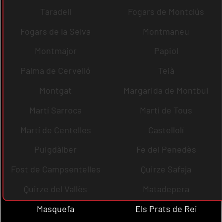
Taradell
Fogars de Montclús
Fogars de la Selva
Montmaneu
Montmajor
Papiol
Palma de Cervelló
Teià
Montgat
Margarida de Montbui
Martí Sarroca
Martí de Tous
Martí de Centelles
Castellolí
Puigdàlber
Fe del Penedès
Fost de Campsentelles
Quirze Safaja
Quirze del Vallès
Matadepera
Masquefa
Els Prats de Rei