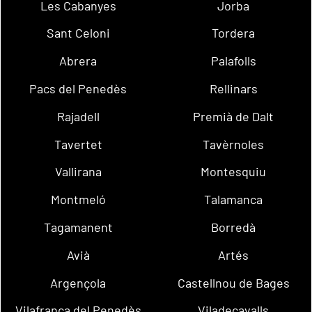
Les Cabanyes
Jorba
Sant Celoni
Tordera
Abrera
Palafolls
Pacs del Penedès
Rellinars
Rajadell
Premià de Dalt
Tavertet
Tavèrnoles
Vallirana
Montesquiu
Montmeló
Talamanca
Tagamanent
Borredà
Avià
Artés
Argençola
Castellnou de Bages
Vilafranca del Penedès
Viladecavalls