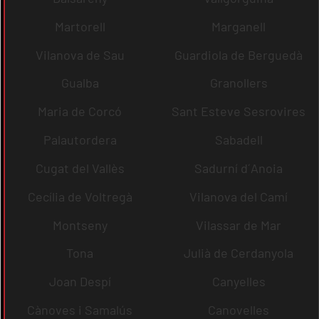
Martorell
Marganell
Vilanova de Sau
Guardiola de Berguedà
Gualba
Granollers
Maria de Corcó
Sant Esteve Sesrovires
Palautordera
Sabadell
Cugat del Vallès
Sadurní d´Anoia
Cecília de Voltregà
Vilanova del Camí
Montseny
Vilassar de Mar
Tona
Julià de Cerdanyola
Joan Despí
Canyelles
Cànoves i Samalús
Canovelles