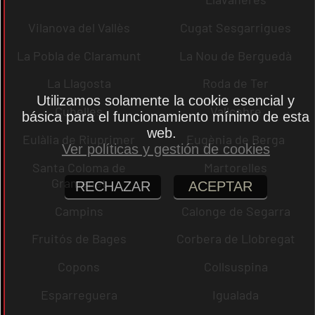
Vilanova del Vallès
Cugat Sesgarrigues
La Pobla de Claramunt
La Nou de Berguedà
La Llagosta
Roda de Ter
Utilizamos solamente la cookie esencial y
Cubelles
Vallcebre
básica para el funcionamiento mínimo de esta
web.
Eulàlia de Riuprimer
Eugènia de Berga
Ver políticas y gestión de cookies
Santa Coloma de
Martorelles
Gramenet
RECHAZAR
ACEPTAR
Campins
Calonge de Segarra
Fruitós de Bages
Corbera de Llobregat
Copons
Collsuspina
Esparreguera
Igualada