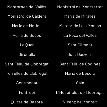
Montornès del Vallès
Monistrol de Montserrat
Monistrol de Calders
Maria de Miralles
Maria de Merlès
Margarida i els Monjos
Adrià de Besòs
La Roca del Vallès
La Quar
Sant Climent
Gironella
Just Desvern
Sant Feliu de Llobregat
Sant Feliu de Codines
Torrelles de Llobregat
Maria de Besora
Sentmenat
Gaià
Fontrubí
L´Hospitalet de Llobregat
Quirze de Besora
Vicenç de Montalt