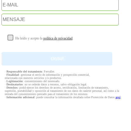
He leído y acepto la
política de privacidad
.
·
Responsable del tratamiento
: Fervalles
·
Finalidad
: gestionar el envío de información y prospección comercial,
relacionada con nuestros servicios y/o productos.
·
Legitimación
: consentimiento del interesado.
·
Destinatarios
: no se cederán datos a terceros, salvo obligación legal.
·
Derechos
: podrá ejercer los derechos de acceso, rectificación, limitación de tratamiento,
supresión, portabilidad y oposición al tratamiento de sus datos de carácter personal, así como a la
retirada del consentimiento prestado para el tratamiento de los mismos.
·
Información adicional
: puede consultar la información detallada sobre Protección de Datos
aquí
.