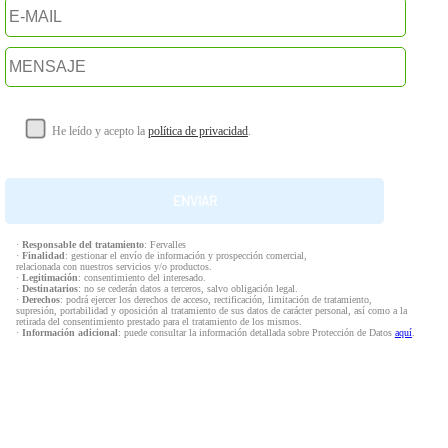
He leído y acepto la
política de privacidad
.
·
Responsable del tratamiento
: Fervalles
·
Finalidad
: gestionar el envío de información y prospección comercial,
relacionada con nuestros servicios y/o productos.
·
Legitimación
: consentimiento del interesado.
·
Destinatarios
: no se cederán datos a terceros, salvo obligación legal.
·
Derechos
: podrá ejercer los derechos de acceso, rectificación, limitación de tratamiento,
supresión, portabilidad y oposición al tratamiento de sus datos de carácter personal, así como a la
retirada del consentimiento prestado para el tratamiento de los mismos.
·
Información adicional
: puede consultar la información detallada sobre Protección de Datos
aquí
.