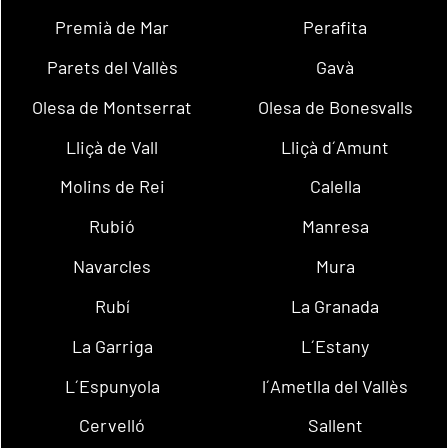
Premià de Mar
Perafita
Parets del Vallès
Gavà
Olesa de Montserrat
Olesa de Bonesvalls
Lliçà de Vall
Lliçà d´Amunt
Molins de Rei
Calella
Rubió
Manresa
Navarcles
Mura
Rubí
La Granada
La Garriga
L´Estany
L´Espunyola
l´Ametlla del Vallès
Cervelló
Sallent