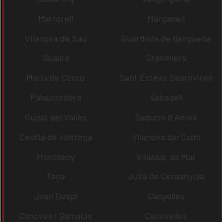
Martorell
Marganell
Vilanova de Sau
Guardiola de Berguedà
Gualba
Granollers
Maria de Corcó
Sant Esteve Sesrovires
Palautordera
Sabadell
Cugat del Vallès
Sadurní d´Anoia
Cecília de Voltregà
Vilanova del Camí
Montseny
Vilassar de Mar
Tona
Julià de Cerdanyola
Joan Despí
Canyelles
Cànoves i Samalús
Canovelles