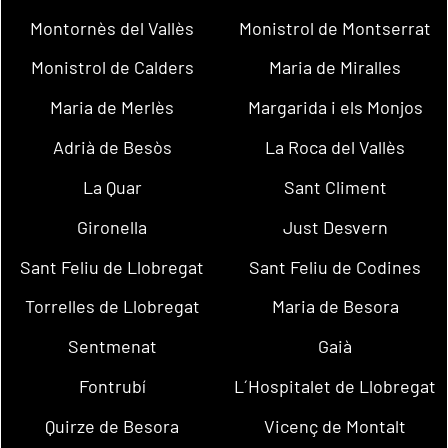
Montornès del Vallès
Monistrol de Montserrat
Monistrol de Calders
Maria de Miralles
Maria de Merlès
Margarida i els Monjos
Adrià de Besòs
La Roca del Vallès
La Quar
Sant Climent
Gironella
Just Desvern
Sant Feliu de Llobregat
Sant Feliu de Codines
Torrelles de Llobregat
Maria de Besora
Sentmenat
Gaià
Fontrubí
L´Hospitalet de Llobregat
Quirze de Besora
Vicenç de Montalt