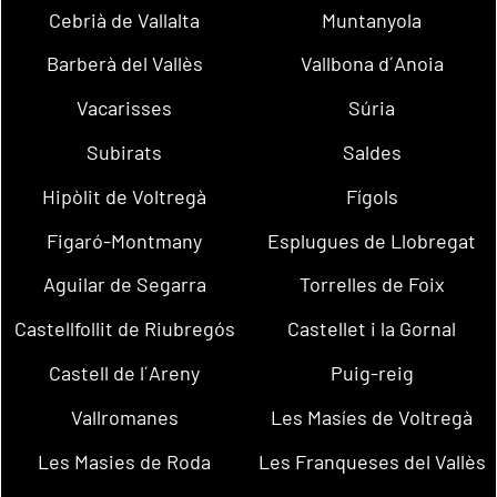
Cebrià de Vallalta
Muntanyola
Barberà del Vallès
Vallbona d´Anoia
Vacarisses
Súria
Subirats
Saldes
Hipòlit de Voltregà
Fígols
Figaró-Montmany
Esplugues de Llobregat
Aguilar de Segarra
Torrelles de Foix
Castellfollit de Riubregós
Castellet i la Gornal
Castell de l´Areny
Puig-reig
Vallromanes
Les Masíes de Voltregà
Les Masies de Roda
Les Franqueses del Vallès