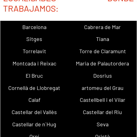
TRABAJAMOS:
Barcelona
Cabrera de Mar
Sitges
Tiana
Torrelavit
Torre de Claramunt
Montcada i Reixac
Maria de Palautordera
El Bruc
Dosrius
Cornellà de Llobregat
artomeu del Grau
Calaf
Castellbell i el Vilar
Castellar del Vallès
Castellar del Riu
Castellar de n´Hug
Seva
Orpí
Oristà