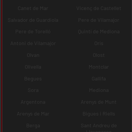
Canet de Mar
Vicenç de Castellet
Salvador de Guardiola
Pere de Vilamajor
Pere de Torelló
Quintí de Mediona
Antoni de Vilamajor
Orís
Olvan
Olost
Olivella
Montclar
Begues
Gallifa
Sora
Mediona
Argentona
Arenys de Munt
Arenys de Mar
Bigues i Riells
Berga
Sant Andreu de
Llavaneres