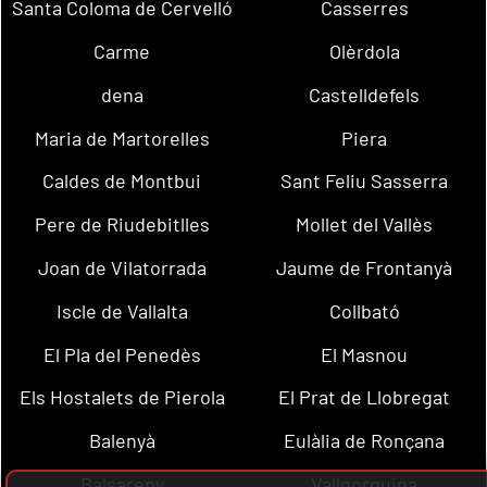
Santa Coloma de Cervelló
Casserres
Carme
Olèrdola
dena
Castelldefels
Maria de Martorelles
Piera
Caldes de Montbui
Sant Feliu Sasserra
Pere de Riudebitlles
Mollet del Vallès
Joan de Vilatorrada
Jaume de Frontanyà
Iscle de Vallalta
Collbató
El Pla del Penedès
El Masnou
Els Hostalets de Pierola
El Prat de Llobregat
Balenyà
Eulàlia de Ronçana
Balsareny
Vallgorguina