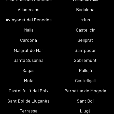
Viladecans
Badalona
Avinyonet del Penedès
rrius
Malla
Castellcir
Cardona
Bellprat
Malgrat de Mar
Santpedor
Santa Susanna
Sobremunt
Sagàs
Pallejà
Moià
Castellgalí
Castellfullit del Boix
Perpètua de Mogoda
Sant Boi de Lluçanès
Sant Boi
Terrassa
Lluçà