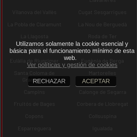
Vilanova del Vallès
Cugat Sesgarrigues
La Pobla de Claramunt
La Nou de Berguedà
La Llagosta
Roda de Ter
Utilizamos solamente la cookie esencial y
Cubelles
Vallcebre
básica para el funcionamiento mínimo de esta
web.
Eulàlia de Riuprimer
Eugènia de Berga
Ver políticas y gestión de cookies
Santa Coloma de
Martorelles
Gramenet
RECHAZAR
ACEPTAR
Campins
Calonge de Segarra
Fruitós de Bages
Corbera de Llobregat
Copons
Collsuspina
Esparreguera
Igualada