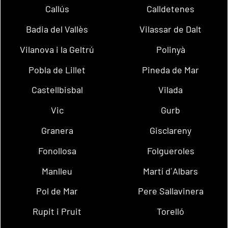
Callús
Calldetenes
Badia del Vallès
Vilassar de Dalt
Vilanova i la Geltrú
Polinyà
Pobla de Lillet
Pineda de Mar
Castellbisbal
Vilada
Vic
Gurb
Granera
Gisclareny
Fonollosa
Folgueroles
Manlleu
Martí d´Albars
Pol de Mar
Pere Sallavinera
Rupit i Pruit
Torelló