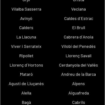
Vilalba Sasserra
Veciana
Avinyó
Caldes d´Estrac
Calders
El Brull
La Llacuna
Cabrera d´Anoia
Viver i Serrateix
Vilobí del Penedès
Ripollet
Llorenç Savall
Llorenç d´Hortons
Cerdanyola del Vallès
Mataró
Andreu de la Barca
Agustí de Lluçanès
Alpens
Alella
Aiguafreda
Bagà
Cabrils