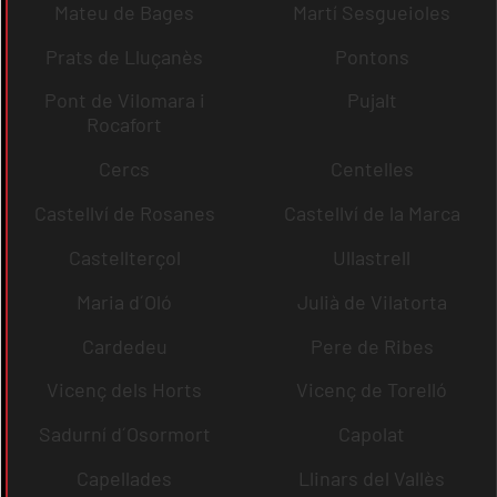
Mateu de Bages
Martí Sesgueioles
Prats de Lluçanès
Pontons
Pont de Vilomara i
Pujalt
Rocafort
Cercs
Centelles
Castellví de Rosanes
Castellví de la Marca
Castellterçol
Ullastrell
Maria d´Oló
Julià de Vilatorta
Cardedeu
Pere de Ribes
Vicenç dels Horts
Vicenç de Torelló
Sadurní d´Osormort
Capolat
Capellades
Llinars del Vallès