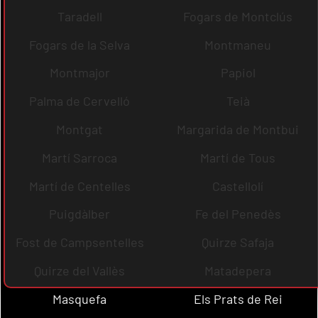
Taradell
Fogars de Montclús
Fogars de la Selva
Montmaneu
Montmajor
Papiol
Palma de Cervelló
Teià
Montgat
Margarida de Montbui
Martí Sarroca
Martí de Tous
Martí de Centelles
Castellolí
Puigdàlber
Fe del Penedès
Fost de Campsentelles
Quirze Safaja
Quirze del Vallès
Matadepera
Masquefa
Els Prats de Rei