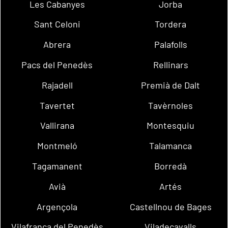
Les Cabanyes
Jorba
Sant Celoni
Tordera
Abrera
Palafolls
Pacs del Penedès
Rellinars
Rajadell
Premià de Dalt
Tavertet
Tavèrnoles
Vallirana
Montesquiu
Montmeló
Talamanca
Tagamanent
Borredà
Avià
Artés
Argençola
Castellnou de Bages
Vilafranca del Penedès
Viladecavalls