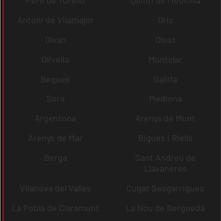
Pere de Torelló
Quintí de Mediona
Antoni de Vilamajor
Orís
Olvan
Olost
Olivella
Montclar
Begues
Gallifa
Sora
Mediona
Argentona
Arenys de Munt
Arenys de Mar
Bigues i Riells
Berga
Sant Andreu de
Llavaneres
Vilanova del Vallès
Cugat Sesgarrigues
La Pobla de Claramunt
La Nou de Berguedà