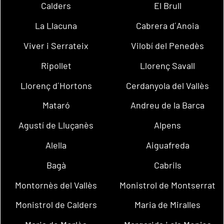
Calders
El Brull
La Llacuna
Cabrera d´Anoia
Viver i Serrateix
Vilobí del Penedès
Ripollet
Llorenç Savall
Llorenç d´Hortons
Cerdanyola del Vallès
Mataró
Andreu de la Barca
Agustí de Lluçanès
Alpens
Alella
Aiguafreda
Bagà
Cabrils
Montornès del Vallès
Monistrol de Montserrat
Monistrol de Calders
Maria de Miralles