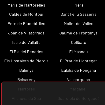
Maria de Martorelles
Piera
Caldes de Montbui
Sant Feliu Sasserra
Pere de Riudebitlles
Mollet del Vallès
Joan de Vilatorrada
Jaume de Frontanyà
Iscle de Vallalta
Collbató
El Pla del Penedès
El Masnou
Els Hostalets de Pierola
El Prat de Llobregat
Balenyà
Eulàlia de Ronçana
Balsareny
Vallgorguina
Martorell
Marganell
Vilanova de Sau
Guardiola de Berguedà