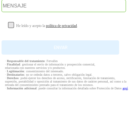
He leído y acepto la
política de privacidad
.
·
Responsable del tratamiento
: Fervalles
·
Finalidad
: gestionar el envío de información y prospección comercial,
relacionada con nuestros servicios y/o productos.
·
Legitimación
: consentimiento del interesado.
·
Destinatarios
: no se cederán datos a terceros, salvo obligación legal.
·
Derechos
: podrá ejercer los derechos de acceso, rectificación, limitación de tratamiento,
supresión, portabilidad y oposición al tratamiento de sus datos de carácter personal, así como a la
retirada del consentimiento prestado para el tratamiento de los mismos.
·
Información adicional
: puede consultar la información detallada sobre Protección de Datos
aquí
.