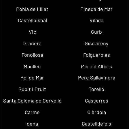
Pobla de Lillet
Pineda de Mar
Castellbisbal
Vilada
Vic
Gurb
Granera
Gisclareny
Fonollosa
Folgueroles
Manlleu
Martí d´Albars
Pol de Mar
Pere Sallavinera
Rupit i Pruit
Torelló
Santa Coloma de Cervelló
Casserres
Carme
Olèrdola
dena
Castelldefels