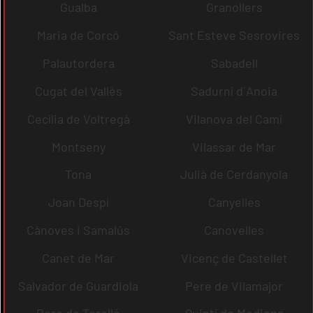
Gualba
Granollers
Maria de Corcó
Sant Esteve Sesrovires
Palautordera
Sabadell
Cugat del Vallès
Sadurní d´Anoia
Cecília de Voltregà
Vilanova del Camí
Montseny
Vilassar de Mar
Tona
Julià de Cerdanyola
Joan Despí
Canyelles
Cànoves i Samalús
Canovelles
Canet de Mar
Vicenç de Castellet
Salvador de Guardiola
Pere de Vilamajor