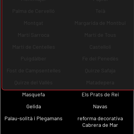
Palma de Cervelló
Teià
Montgat
Margarida de Montbui
Martí Sarroca
Martí de Tous
Martí de Centelles
Castellolí
Puigdàlber
Fe del Penedès
Fost de Campsentelles
Quirze Safaja
Quirze del Vallès
Matadepera
Masquefa
Els Prats de Rei
Gelida
Navas
Palau-solità i Plegamans
reforma decorativa
Cabrera de Mar