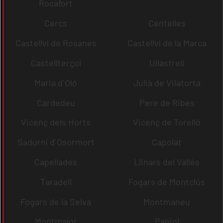
Rocafort
Cercs
Centelles
Castellví de Rosanes
Castellví de la Marca
Castellterçol
Ullastrell
Maria d´Oló
Julià de Vilatorta
Cardedeu
Pere de Ribes
Vicenç dels Horts
Vicenç de Torelló
Sadurní d´Osormort
Capolat
Capellades
Llinars del Vallès
Taradell
Fogars de Montclús
Fogars de la Selva
Montmaneu
Montmajor
Papiol