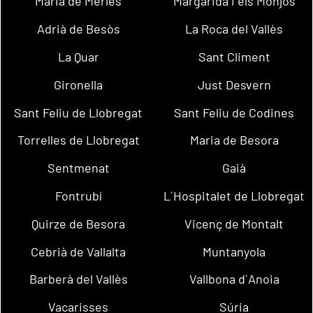
Maria de Merlès
Margarida i els Monjos
Adrià de Besòs
La Roca del Vallès
La Quar
Sant Climent
Gironella
Just Desvern
Sant Feliu de Llobregat
Sant Feliu de Codines
Torrelles de Llobregat
Maria de Besora
Sentmenat
Gaià
Fontrubí
L´Hospitalet de Llobregat
Quirze de Besora
Vicenç de Montalt
Cebrià de Vallalta
Muntanyola
Barberà del Vallès
Vallbona d´Anoia
Vacarisses
Súria