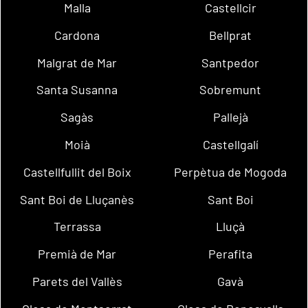
Malla
Castellcir
Cardona
Bellprat
Malgrat de Mar
Santpedor
Santa Susanna
Sobremunt
Sagàs
Pallejà
Moià
Castellgalí
Castellfullit del Boix
Perpètua de Mogoda
Sant Boi de Lluçanès
Sant Boi
Terrassa
Lluçà
Premià de Mar
Perafita
Parets del Vallès
Gavà