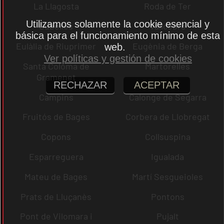
La Llagosta
Roda de Ter
Utilizamos solamente la cookie esencial y
Cubelles
Vallcebre
básica para el funcionamiento mínimo de esta
Eulàlia de Riuprimer
Eugènia de Berga
web.
Ver políticas y gestión de cookies
Santa Coloma de
Martorelles
Gramenet
RECHAZAR
ACEPTAR
Campins
Calonge de Segarra
Fruitós de Bages
Corbera de Llobregat
Copons
Collsuspina
Esparreguera
Igualada
Mateu de Bages
Martí Sesgueioles
Prats de Lluçanès
Pontons
Pont de Vilomara i
Pujalt