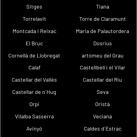
Sitges
Tiana
Torrelavit
Torre de Claramunt
Montcada i Reixac
Maria de Palautordera
El Bruc
Dosrius
Cornellà de Llobregat
artomeu del Grau
Calaf
Castellbell i el Vilar
Castellar del Vallès
Castellar del Riu
Castellar de n´Hug
Seva
Orpí
Oristà
Vilalba Sasserra
Veciana
Avinyó
Caldes d´Estrac