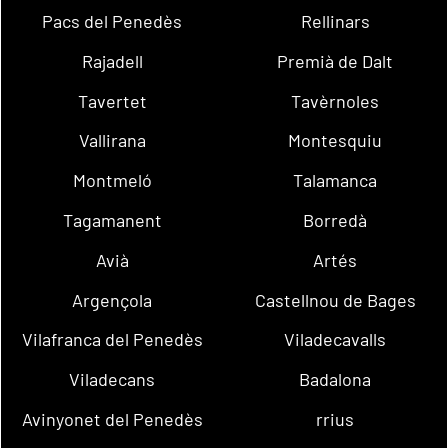
Pacs del Penedès
Rellinars
Rajadell
Premià de Dalt
Tavertet
Tavèrnoles
Vallirana
Montesquiu
Montmeló
Talamanca
Tagamanent
Borredà
Avià
Artés
Argençola
Castellnou de Bages
Vilafranca del Penedès
Viladecavalls
Viladecans
Badalona
Avinyonet del Penedès
rrius