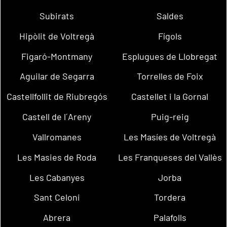
Subirats
Saldes
Hipòlit de Voltregà
Fígols
Figaró-Montmany
Esplugues de Llobregat
Aguilar de Segarra
Torrelles de Foix
Castellfollit de Riubregós
Castellet i la Gornal
Castell de l´Areny
Puig-reig
Vallromanes
Les Masíes de Voltregà
Les Masies de Roda
Les Franqueses del Vallès
Les Cabanyes
Jorba
Sant Celoni
Tordera
Abrera
Palafolls