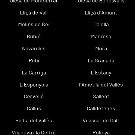
Olesa de Montserrat
Olesa de Bonesvalls
Lliçà de Vall
Lliçà d´Amunt
Molins de Rei
Calella
Rubió
Manresa
Navarcles
Mura
Rubí
La Granada
La Garriga
L´Estany
L´Espunyola
l´Ametlla del Vallès
Cervelló
Sallent
Callús
Calldetenes
Badia del Vallès
Vilassar de Dalt
Vilanova i la Geltrú
Polinyà