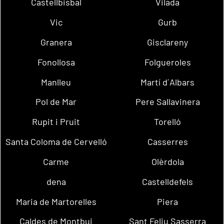
Castellbisbal
Vilada
Vic
Gurb
Granera
Gisclareny
Fonollosa
Folgueroles
Manlleu
Martí d´Albars
Pol de Mar
Pere Sallavinera
Rupit i Pruit
Torelló
Santa Coloma de Cervelló
Casserres
Carme
Olèrdola
dena
Castelldefels
Maria de Martorelles
Piera
Caldes de Montbui
Sant Feliu Sasserra