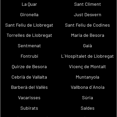
La Quar
Sant Climent
Gironella
Just Desvern
Sant Feliu de Llobregat
Sant Feliu de Codines
Torrelles de Llobregat
Maria de Besora
Sentmenat
Gaià
Fontrubí
L´Hospitalet de Llobregat
Quirze de Besora
Vicenç de Montalt
Cebrià de Vallalta
Muntanyola
Barberà del Vallès
Vallbona d´Anoia
Vacarisses
Súria
Subirats
Saldes