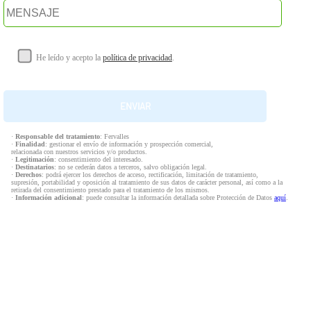
He leído y acepto la
política de privacidad
.
·
Responsable del tratamiento
: Fervalles
·
Finalidad
: gestionar el envío de información y prospección comercial,
relacionada con nuestros servicios y/o productos.
·
Legitimación
: consentimiento del interesado.
·
Destinatarios
: no se cederán datos a terceros, salvo obligación legal.
·
Derechos
: podrá ejercer los derechos de acceso, rectificación, limitación de tratamiento,
supresión, portabilidad y oposición al tratamiento de sus datos de carácter personal, así como a la
retirada del consentimiento prestado para el tratamiento de los mismos.
·
Información adicional
: puede consultar la información detallada sobre Protección de Datos
aquí
.