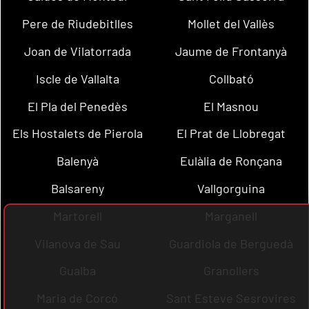
Pere de Riudebitlles
Mollet del Vallès
Joan de Vilatorrada
Jaume de Frontanyà
Iscle de Vallalta
Collbató
El Pla del Penedès
El Masnou
Els Hostalets de Pierola
El Prat de Llobregat
Balenyà
Eulàlia de Ronçana
Balsareny
Vallgorguina
Martorell
Marganell
Vilanova de Sau
Guardiola de Berguedà
Gualba
Granollers
Maria de Corcó
Sant Esteve Sesrovires