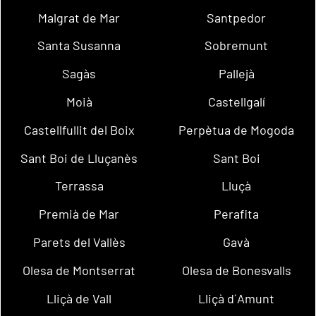
Malgrat de Mar
Santpedor
Santa Susanna
Sobremunt
Sagàs
Pallejà
Moià
Castellgalí
Castellfullit del Boix
Perpètua de Mogoda
Sant Boi de Lluçanès
Sant Boi
Terrassa
Lluçà
Premià de Mar
Perafita
Parets del Vallès
Gavà
Olesa de Montserrat
Olesa de Bonesvalls
Lliçà de Vall
Lliçà d´Amunt