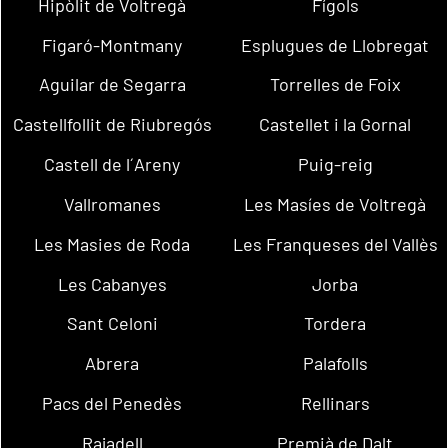
Hipòlit de Voltregà
Fígols
Figaró-Montmany
Esplugues de Llobregat
Aguilar de Segarra
Torrelles de Foix
Castellfollit de Riubregós
Castellet i la Gornal
Castell de l´Areny
Puig-reig
Vallromanes
Les Masíes de Voltregà
Les Masies de Roda
Les Franqueses del Vallès
Les Cabanyes
Jorba
Sant Celoni
Tordera
Abrera
Palafolls
Pacs del Penedès
Rellinars
Rajadell
Premià de Dalt