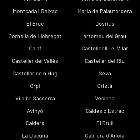
Montcada i Reixac
Maria de Palautordera
El Bruc
Dosrius
Cornellà de Llobregat
artomeu del Grau
Calaf
Castellbell i el Vilar
Castellar del Vallès
Castellar del Riu
Castellar de n´Hug
Seva
Orpí
Oristà
Vilalba Sasserra
Veciana
Avinyó
Caldes d´Estrac
Calders
El Brull
La Llacuna
Cabrera d´Anoia