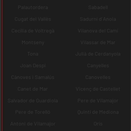
Palautordera
Sabadell
Cugat del Vallès
Sadurní d´Anoia
Cecília de Voltregà
Vilanova del Camí
Montseny
Vilassar de Mar
Tona
Julià de Cerdanyola
Joan Despí
Canyelles
Cànoves i Samalús
Canovelles
Canet de Mar
Vicenç de Castellet
Salvador de Guardiola
Pere de Vilamajor
Pere de Torelló
Quintí de Mediona
Antoni de Vilamajor
Orís