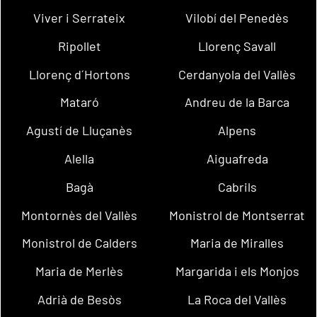
Viver i Serrateix
Vilobí del Penedès
Ripollet
Llorenç Savall
Llorenç d´Hortons
Cerdanyola del Vallès
Mataró
Andreu de la Barca
Agustí de Lluçanès
Alpens
Alella
Aiguafreda
Bagà
Cabrils
Montornès del Vallès
Monistrol de Montserrat
Monistrol de Calders
Maria de Miralles
Maria de Merlès
Margarida i els Monjos
Adrià de Besòs
La Roca del Vallès