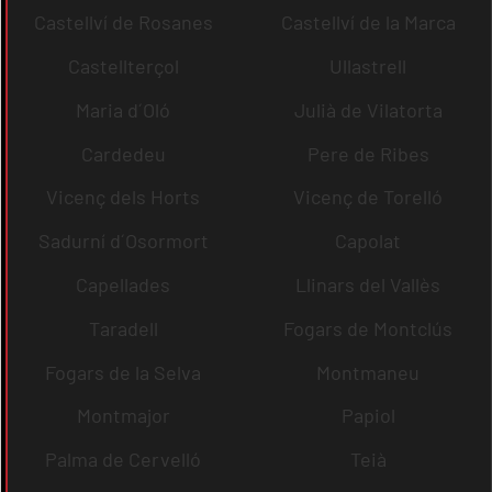
Castellví de Rosanes
Castellví de la Marca
Castellterçol
Ullastrell
Maria d´Oló
Julià de Vilatorta
Cardedeu
Pere de Ribes
Vicenç dels Horts
Vicenç de Torelló
Sadurní d´Osormort
Capolat
Capellades
Llinars del Vallès
Taradell
Fogars de Montclús
Fogars de la Selva
Montmaneu
Montmajor
Papiol
Palma de Cervelló
Teià