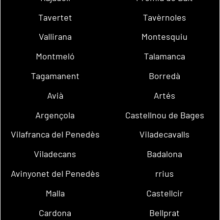
Tavertet
Tavèrnoles
Vallirana
Montesquiu
Montmeló
Talamanca
Tagamanent
Borredà
Avià
Artés
Argençola
Castellnou de Bages
Vilafranca del Penedès
Viladecavalls
Viladecans
Badalona
Avinyonet del Penedès
rrius
Malla
Castellcir
Cardona
Bellprat