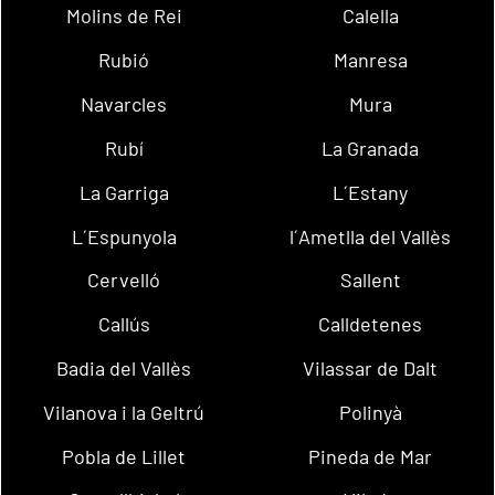
Molins de Rei
Calella
Rubió
Manresa
Navarcles
Mura
Rubí
La Granada
La Garriga
L´Estany
L´Espunyola
l´Ametlla del Vallès
Cervelló
Sallent
Callús
Calldetenes
Badia del Vallès
Vilassar de Dalt
Vilanova i la Geltrú
Polinyà
Pobla de Lillet
Pineda de Mar