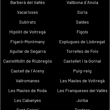
Barberà del Vallès
Vallbona d´Anoia
Vacarisses
Súria
Subirats
Saldes
Hipòlit de Voltregà
Fígols
Figaró-Montmany
Esplugues de Llobregat
Aguilar de Segarra
Torrelles de Foix
Castellfollit de Riubregós
Castellet i la Gornal
Castell de l´Areny
Puig-reig
Vallromanes
Les Masíes de Voltregà
Les Masies de Roda
Les Franqueses del Vallès
Les Cabanyes
Jorba
Sant Celoni
Tordera