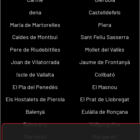
dena
Castelldefels
Maria de Martorelles
Piera
Caldes de Montbui
Sant Feliu Sasserra
Pere de Riudebitlles
Mollet del Vallès
Joan de Vilatorrada
Jaume de Frontanyà
Iscle de Vallalta
Collbató
El Pla del Penedès
El Masnou
Els Hostalets de Pierola
El Prat de Llobregat
Balenyà
Eulàlia de Ronçana
Balsareny
Vallgorguina
Martorell
Marganell