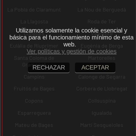
La Pobla de Claramunt
La Nou de Berguedà
La Llagosta
Roda de Ter
Utilizamos solamente la cookie esencial y
Cubelles
Vallcebre
básica para el funcionamiento mínimo de esta
web.
Eulàlia de Riuprimer
Eugènia de Berga
Ver políticas y gestión de cookies
Santa Coloma de
Martorelles
Gramenet
RECHAZAR
ACEPTAR
Campins
Calonge de Segarra
Fruitós de Bages
Corbera de Llobregat
Copons
Collsuspina
Esparreguera
Igualada
Mateu de Bages
Martí Sesgueioles