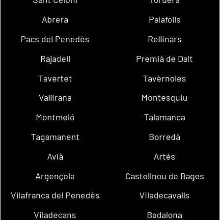
Abrera
Palafolls
Pacs del Penedès
Rellinars
Rajadell
Premià de Dalt
Tavertet
Tavèrnoles
Vallirana
Montesquiu
Montmeló
Talamanca
Tagamanent
Borredà
Avià
Artés
Argençola
Castellnou de Bages
Vilafranca del Penedès
Viladecavalls
Viladecans
Badalona