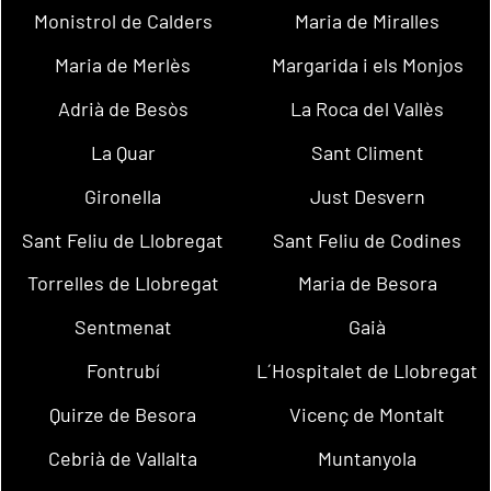
Monistrol de Calders
Maria de Miralles
Maria de Merlès
Margarida i els Monjos
Adrià de Besòs
La Roca del Vallès
La Quar
Sant Climent
Gironella
Just Desvern
Sant Feliu de Llobregat
Sant Feliu de Codines
Torrelles de Llobregat
Maria de Besora
Sentmenat
Gaià
Fontrubí
L´Hospitalet de Llobregat
Quirze de Besora
Vicenç de Montalt
Cebrià de Vallalta
Muntanyola