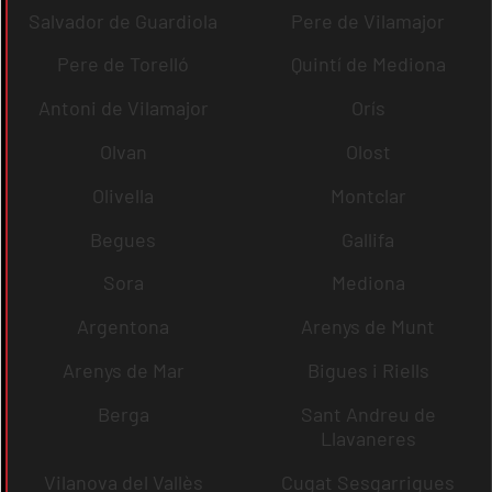
Salvador de Guardiola
Pere de Vilamajor
Pere de Torelló
Quintí de Mediona
Antoni de Vilamajor
Orís
Olvan
Olost
Olivella
Montclar
Begues
Gallifa
Sora
Mediona
Argentona
Arenys de Munt
Arenys de Mar
Bigues i Riells
Berga
Sant Andreu de
Llavaneres
Vilanova del Vallès
Cugat Sesgarrigues