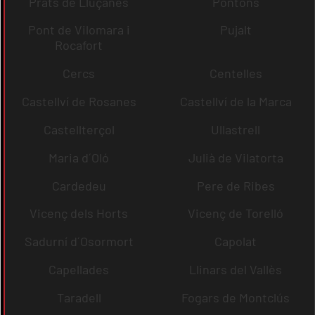
Prats de Lluçanès
Pontons
Pont de Vilomara i
Pujalt
Rocafort
Cercs
Centelles
Castellví de Rosanes
Castellví de la Marca
Castellterçol
Ullastrell
Maria d´Oló
Julià de Vilatorta
Cardedeu
Pere de Ribes
Vicenç dels Horts
Vicenç de Torelló
Sadurní d´Osormort
Capolat
Capellades
Llinars del Vallès
Taradell
Fogars de Montclús