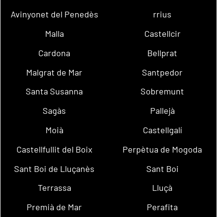
Avinyonet del Penedès
rrius
Malla
Castellcir
Cardona
Bellprat
Malgrat de Mar
Santpedor
Santa Susanna
Sobremunt
Sagàs
Pallejà
Moià
Castellgalí
Castellfullit del Boix
Perpètua de Mogoda
Sant Boi de Lluçanès
Sant Boi
Terrassa
Lluçà
Premià de Mar
Perafita