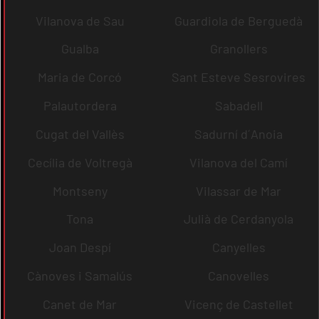
Vilanova de Sau
Guardiola de Berguedà
Gualba
Granollers
Maria de Corcó
Sant Esteve Sesrovires
Palautordera
Sabadell
Cugat del Vallès
Sadurní d´Anoia
Cecília de Voltregà
Vilanova del Camí
Montseny
Vilassar de Mar
Tona
Julià de Cerdanyola
Joan Despí
Canyelles
Cànoves i Samalús
Canovelles
Canet de Mar
Vicenç de Castellet