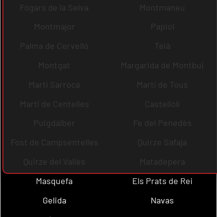
Fogars de la Selva
Montmaneu
Montmajor
Papiol
Palma de Cervelló
Teià
Montgat
Margarida de Montbui
Martí Sarroca
Martí de Tous
Martí de Centelles
Castellolí
Puigdàlber
Fe del Penedès
Fost de Campsentelles
Quirze Safaja
Quirze del Vallès
Matadepera
Masquefa
Els Prats de Rei
Gelida
Navas