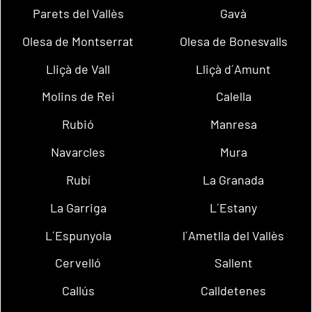
Parets del Vallès
Gavà
Olesa de Montserrat
Olesa de Bonesvalls
Lliçà de Vall
Lliçà d´Amunt
Molins de Rei
Calella
Rubió
Manresa
Navarcles
Mura
Rubí
La Granada
La Garriga
L´Estany
L´Espunyola
l´Ametlla del Vallès
Cervelló
Sallent
Callús
Calldetenes