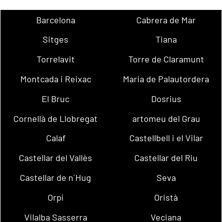
Barcelona
Cabrera de Mar
Sitges
Tiana
Torrelavit
Torre de Claramunt
Montcada i Reixac
Maria de Palautordera
El Bruc
Dosrius
Cornellà de Llobregat
artomeu del Grau
Calaf
Castellbell i el Vilar
Castellar del Vallès
Castellar del Riu
Castellar de n´Hug
Seva
Orpí
Oristà
Vilalba Sasserra
Veciana