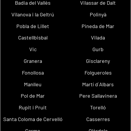
Badia del Vallès
Vilassar de Dalt
Vilanova i la Geltrú
Polinyà
Pobla de Lillet
Pineda de Mar
Castellbisbal
Vilada
Vic
Gurb
Granera
Gisclareny
Fonollosa
Folgueroles
Manlleu
Martí d´Albars
Pol de Mar
Pere Sallavinera
Rupit i Pruit
Torelló
Santa Coloma de Cervelló
Casserres
Carme
Olèrdola