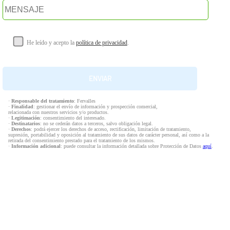
He leído y acepto la
política de privacidad
.
·
Responsable del tratamiento
: Fervalles
·
Finalidad
: gestionar el envío de información y prospección comercial,
relacionada con nuestros servicios y/o productos.
·
Legitimación
: consentimiento del interesado.
·
Destinatarios
: no se cederán datos a terceros, salvo obligación legal.
·
Derechos
: podrá ejercer los derechos de acceso, rectificación, limitación de tratamiento,
supresión, portabilidad y oposición al tratamiento de sus datos de carácter personal, así como a la
retirada del consentimiento prestado para el tratamiento de los mismos.
·
Información adicional
: puede consultar la información detallada sobre Protección de Datos
aquí
.