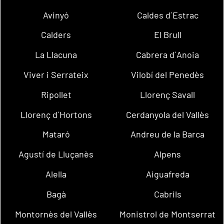
Avinyó
Caldes d´Estrac
Calders
El Brull
La Llacuna
Cabrera d´Anoia
Viver i Serrateix
Vilobí del Penedès
Ripollet
Llorenç Savall
Llorenç d´Hortons
Cerdanyola del Vallès
Mataró
Andreu de la Barca
Agustí de Lluçanès
Alpens
Alella
Aiguafreda
Bagà
Cabrils
Montornès del Vallès
Monistrol de Montserrat