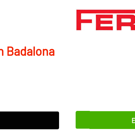
n Badalona
E