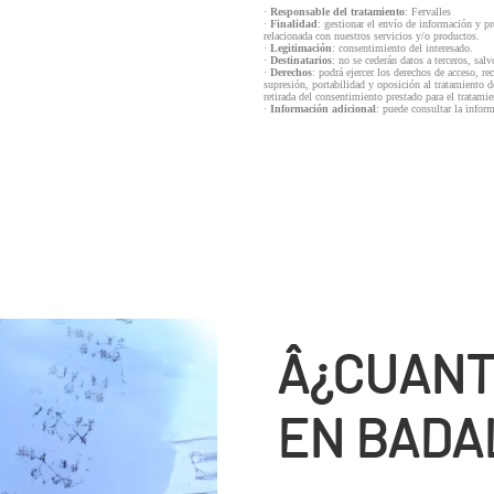
·
Responsable del tratamiento
: Fervalles
·
Finalidad
: gestionar el envío de información y p
relacionada con nuestros servicios y/o productos.
·
Legitimación
: consentimiento del interesado.
·
Destinatarios
: no se cederán datos a terceros, salv
·
Derechos
: podrá ejercer los derechos de acceso, re
supresión, portabilidad y oposición al tratamiento d
retirada del consentimiento prestado para el tratam
·
Información adicional
: puede consultar la infor
Â¿CUANT
EN BADA