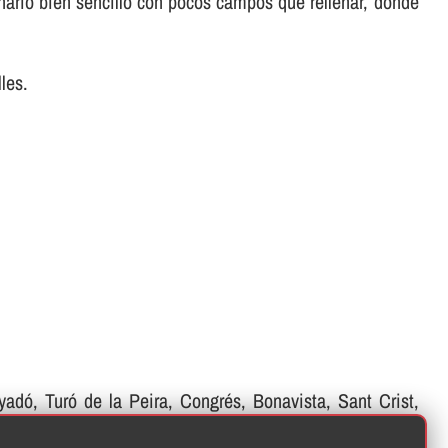
ionario bien sencillo con pocos campos que rellenar, donde
les.
nyadó, Turó de la Peira, Congrés, Bonavista, Sant Crist,