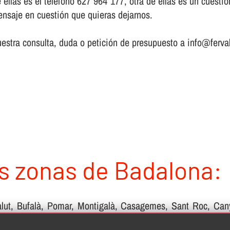
e ellas es el teléfono 627 964 177, otra de ellas es un cuest
ensaje en cuestión que quieras dejarnos.
estra consulta, duda o petición de presupuesto a info@ferval
s zonas de Badalona:
La Salut, Bufalà, Pomar, Montigalà, Casagemes, Sant Roc, Ca