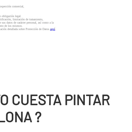
rospección comercial,
o obligación legal.
ctificación, limitación de tratamiento,
e sus datos de carácter personal, así como a la
iento de los mismos.
mación detallada sobre Protección de Datos
aquí
.
O CUESTA PINTAR
LONA ?