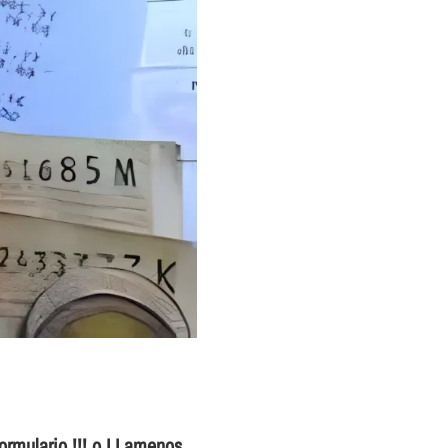
ormulario !!! o LLamenos
.