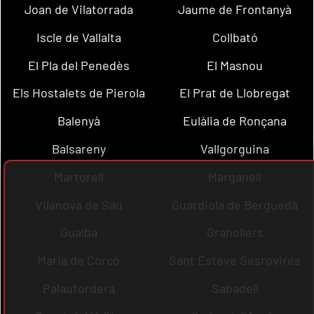
Joan de Vilatorrada
Jaume de Frontanyà
Iscle de Vallalta
Collbató
El Pla del Penedès
El Masnou
Els Hostalets de Pierola
El Prat de Llobregat
Balenyà
Eulàlia de Ronçana
Balsareny
Vallgorguina
Martorell
Marganell
Vilanova de Sau
Guardiola de Berguedà
Gualba
Granollers
Maria de Corcó
Sant Esteve Sesrovires
Palautordera
Sabadell