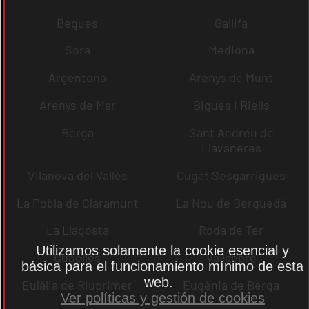
Begues
Gallifa
Sora
Mediona
Argentona
Arenys de Munt
Arenys de Mar
Bigues i Riells
Berga
Sant Andreu de
Llavaneres
Vilanova del Vallès
Cugat Sesgarrigues
La Pobla de Claramunt
La Nou de Berguedà
La Llagosta
Roda de Ter
Utilizamos solamente la cookie esencial y
Cubelles
Vallcebre
básica para el funcionamiento mínimo de esta
web.
Eulàlia de Riuprimer
Eugènia de Berga
Ver políticas y gestión de cookies