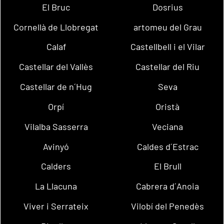
El Bruc
Dosrius
Cornellà de Llobregat
artomeu del Grau
Calaf
Castellbell i el Vilar
Castellar del Vallès
Castellar del Riu
Castellar de n´Hug
Seva
Orpí
Oristà
Vilalba Sasserra
Veciana
Avinyó
Caldes d´Estrac
Calders
El Brull
La Llacuna
Cabrera d´Anoia
Viver i Serrateix
Vilobí del Penedès