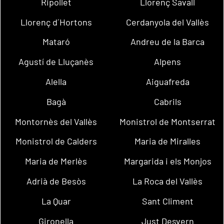
Ripollet
Llorenç Savall
Llorenç d´Hortons
Cerdanyola del Vallès
Mataró
Andreu de la Barca
Agustí de Lluçanès
Alpens
Alella
Aiguafreda
Bagà
Cabrils
Montornès del Vallès
Monistrol de Montserrat
Monistrol de Calders
Maria de Miralles
Maria de Merlès
Margarida i els Monjos
Adrià de Besòs
La Roca del Vallès
La Quar
Sant Climent
Gironella
Just Desvern