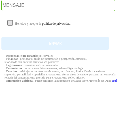
He leído y acepto la
política de privacidad
.
·
Responsable del tratamiento
: Fervalles
·
Finalidad
: gestionar el envío de información y prospección comercial,
relacionada con nuestros servicios y/o productos.
·
Legitimación
: consentimiento del interesado.
·
Destinatarios
: no se cederán datos a terceros, salvo obligación legal.
·
Derechos
: podrá ejercer los derechos de acceso, rectificación, limitación de tratamiento,
supresión, portabilidad y oposición al tratamiento de sus datos de carácter personal, así como a la
retirada del consentimiento prestado para el tratamiento de los mismos.
·
Información adicional
: puede consultar la información detallada sobre Protección de Datos
aquí
.