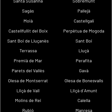
Santa Susanna
Sobremunt
Sagàs
Pallejà
Moià
Castellgalí
Castellfullit del Boix
Perpètua de Mogoda
Sant Boi de Lluçanès
Sant Boi
Terrassa
Lluçà
Premià de Mar
Perafita
Parets del Vallès
Gavà
Olesa de Montserrat
Olesa de Bonesvalls
Lliçà de Vall
Lliçà d´Amunt
Molins de Rei
Calella
Rubió
Manresa