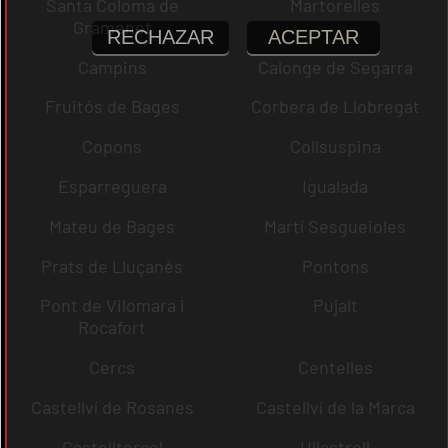
Santa Coloma de
Martorelles
Gramenet
RECHAZAR
ACEPTAR
Campins
Calonge de Segarra
Fruitós de Bages
Corbera de Llobregat
Copons
Collsuspina
Esparreguera
Igualada
Mateu de Bages
Martí Sesgueioles
Prats de Lluçanès
Pontons
Pont de Vilomara i
Pujalt
Rocafort
Cercs
Centelles
Castellví de Rosanes
Castellví de la Marca
Castellterçol
Ullastrell