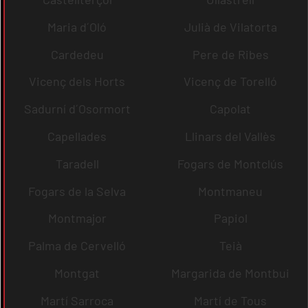
Maria d´Oló
Julià de Vilatorta
Cardedeu
Pere de Ribes
Vicenç dels Horts
Vicenç de Torelló
Sadurní d´Osormort
Capolat
Capellades
Llinars del Vallès
Taradell
Fogars de Montclús
Fogars de la Selva
Montmaneu
Montmajor
Papiol
Palma de Cervelló
Teià
Montgat
Margarida de Montbui
Martí Sarroca
Martí de Tous