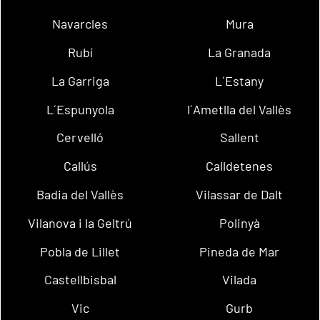
Navarcles
Mura
Rubí
La Granada
La Garriga
L´Estany
L´Espunyola
l´Ametlla del Vallès
Cervelló
Sallent
Callús
Calldetenes
Badia del Vallès
Vilassar de Dalt
Vilanova i la Geltrú
Polinyà
Pobla de Lillet
Pineda de Mar
Castellbisbal
Vilada
Vic
Gurb