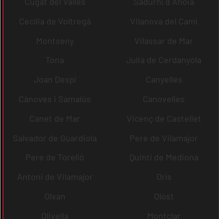
Cugat del Vallès
Sadurní d´Anoia
Cecília de Voltregà
Vilanova del Camí
Montseny
Vilassar de Mar
Tona
Julià de Cerdanyola
Joan Despí
Canyelles
Cànoves i Samalús
Canovelles
Canet de Mar
Vicenç de Castellet
Salvador de Guardiola
Pere de Vilamajor
Pere de Torelló
Quintí de Mediona
Antoni de Vilamajor
Orís
Olvan
Olost
Olivella
Montclar