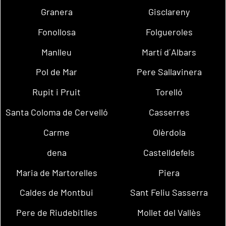
Granera
Gisclareny
Fonollosa
Folgueroles
Manlleu
Martí d´Albars
Pol de Mar
Pere Sallavinera
Rupit i Pruit
Torelló
Santa Coloma de Cervelló
Casserres
Carme
Olèrdola
dena
Castelldefels
Maria de Martorelles
Piera
Caldes de Montbui
Sant Feliu Sasserra
Pere de Riudebitlles
Mollet del Vallès