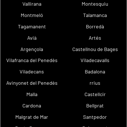
Vallirana
Montesquiu
Montmeló
Talamanca
Tagamanent
Borredà
Avià
Artés
Argençola
Castellnou de Bages
Vilafranca del Penedès
Viladecavalls
Viladecans
Badalona
Avinyonet del Penedès
rrius
Malla
Castellcir
Cardona
Bellprat
Malgrat de Mar
Santpedor