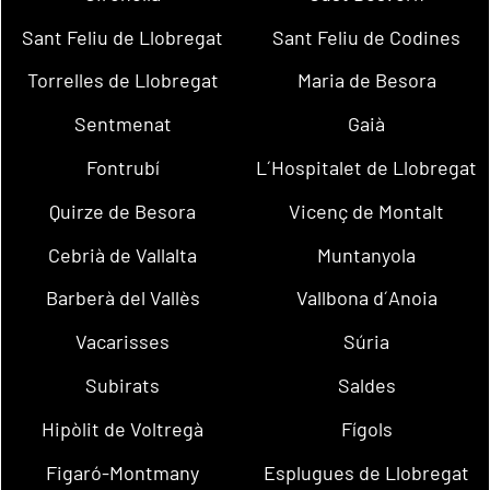
Sant Feliu de Llobregat
Sant Feliu de Codines
Torrelles de Llobregat
Maria de Besora
Sentmenat
Gaià
Fontrubí
L´Hospitalet de Llobregat
Quirze de Besora
Vicenç de Montalt
Cebrià de Vallalta
Muntanyola
Barberà del Vallès
Vallbona d´Anoia
Vacarisses
Súria
Subirats
Saldes
Hipòlit de Voltregà
Fígols
Figaró-Montmany
Esplugues de Llobregat