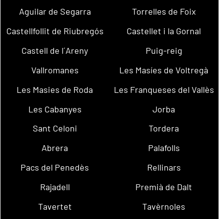
Aguilar de Segarra
Torrelles de Foix
Castellfollit de Riubregós
Castellet i la Gornal
Castell de l´Areny
Puig-reig
Vallromanes
Les Masíes de Voltregà
Les Masies de Roda
Les Franqueses del Vallès
Les Cabanyes
Jorba
Sant Celoni
Tordera
Abrera
Palafolls
Pacs del Penedès
Rellinars
Rajadell
Premià de Dalt
Tavertet
Tavèrnoles