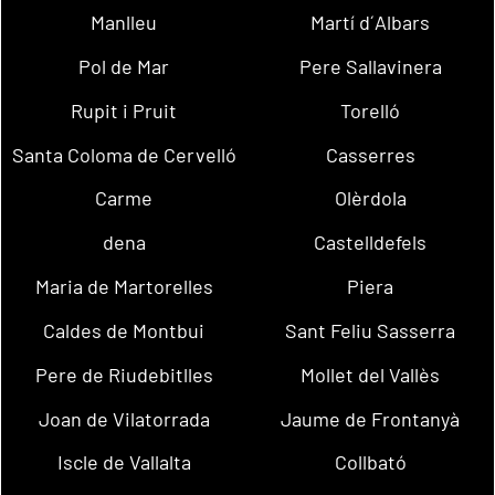
Manlleu
Martí d´Albars
Pol de Mar
Pere Sallavinera
Rupit i Pruit
Torelló
Santa Coloma de Cervelló
Casserres
Carme
Olèrdola
dena
Castelldefels
Maria de Martorelles
Piera
Caldes de Montbui
Sant Feliu Sasserra
Pere de Riudebitlles
Mollet del Vallès
Joan de Vilatorrada
Jaume de Frontanyà
Iscle de Vallalta
Collbató