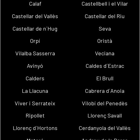
Calaf
Castellbell i el Vilar
Castellar del Vallès
Castellar del Riu
Castellar de n´Hug
Seva
Orpí
Oristà
Vilalba Sasserra
Veciana
Avinyó
Caldes d´Estrac
Calders
El Brull
La Llacuna
Cabrera d´Anoia
Viver i Serrateix
Vilobí del Penedès
Ripollet
Llorenç Savall
Llorenç d´Hortons
Cerdanyola del Vallès