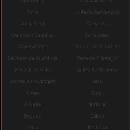
Montseny
Vilassar de Mar
Tona
Julià de Cerdanyola
Joan Despí
Canyelles
Cànoves i Samalús
Canovelles
Canet de Mar
Vicenç de Castellet
Salvador de Guardiola
Pere de Vilamajor
Pere de Torelló
Quintí de Mediona
Antoni de Vilamajor
Orís
Olvan
Olost
Olivella
Montclar
Begues
Gallifa
Sora
Mediona