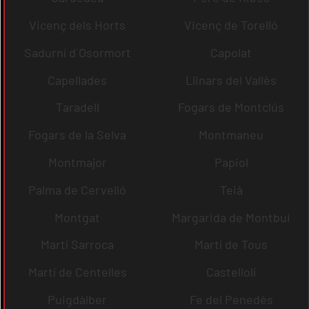
Vicenç dels Horts
Vicenç de Torelló
Sadurní d´Osormort
Capolat
Capellades
Llinars del Vallès
Taradell
Fogars de Montclús
Fogars de la Selva
Montmaneu
Montmajor
Papiol
Palma de Cervelló
Teià
Montgat
Margarida de Montbui
Martí Sarroca
Martí de Tous
Martí de Centelles
Castellolí
Puigdàlber
Fe del Penedès