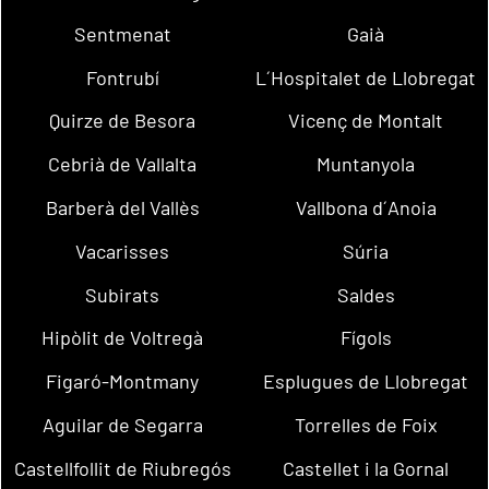
Sentmenat
Gaià
Fontrubí
L´Hospitalet de Llobregat
Quirze de Besora
Vicenç de Montalt
Cebrià de Vallalta
Muntanyola
Barberà del Vallès
Vallbona d´Anoia
Vacarisses
Súria
Subirats
Saldes
Hipòlit de Voltregà
Fígols
Figaró-Montmany
Esplugues de Llobregat
Aguilar de Segarra
Torrelles de Foix
Castellfollit de Riubregós
Castellet i la Gornal