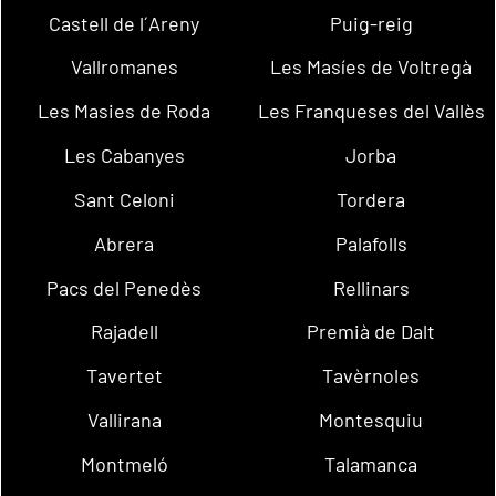
Castell de l´Areny
Puig-reig
Vallromanes
Les Masíes de Voltregà
Les Masies de Roda
Les Franqueses del Vallès
Les Cabanyes
Jorba
Sant Celoni
Tordera
Abrera
Palafolls
Pacs del Penedès
Rellinars
Rajadell
Premià de Dalt
Tavertet
Tavèrnoles
Vallirana
Montesquiu
Montmeló
Talamanca