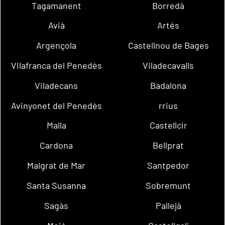
Tagamanent
Borredà
Avià
Artés
Argençola
Castellnou de Bages
Vilafranca del Penedès
Viladecavalls
Viladecans
Badalona
Avinyonet del Penedès
rrius
Malla
Castellcir
Cardona
Bellprat
Malgrat de Mar
Santpedor
Santa Susanna
Sobremunt
Sagàs
Pallejà