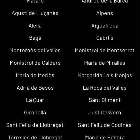
Mataró
Andreu de la Barca
Agustí de Lluçanès
Alpens
Alella
Aiguafreda
Bagà
Cabrils
Montornès del Vallès
Monistrol de Montserrat
Monistrol de Calders
Maria de Miralles
Maria de Merlès
Margarida i els Monjos
Adrià de Besòs
La Roca del Vallès
La Quar
Sant Climent
Gironella
Just Desvern
Sant Feliu de Llobregat
Sant Feliu de Codines
Torrelles de Llobregat
Maria de Besora