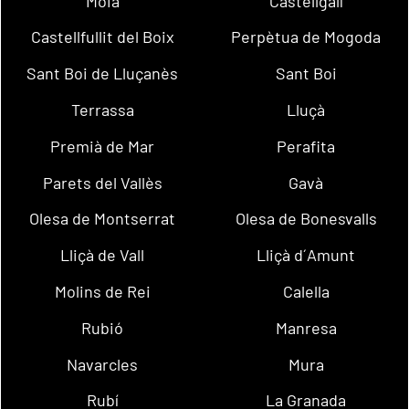
Moià
Castellgalí
Castellfullit del Boix
Perpètua de Mogoda
Sant Boi de Lluçanès
Sant Boi
Terrassa
Lluçà
Premià de Mar
Perafita
Parets del Vallès
Gavà
Olesa de Montserrat
Olesa de Bonesvalls
Lliçà de Vall
Lliçà d´Amunt
Molins de Rei
Calella
Rubió
Manresa
Navarcles
Mura
Rubí
La Granada