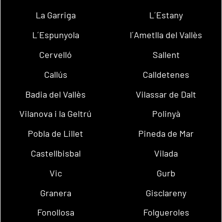
La Garriga
L´Estany
L´Espunyola
l´Ametlla del Vallès
Cervelló
Sallent
Callús
Calldetenes
Badia del Vallès
Vilassar de Dalt
Vilanova i la Geltrú
Polinyà
Pobla de Lillet
Pineda de Mar
Castellbisbal
Vilada
Vic
Gurb
Granera
Gisclareny
Fonollosa
Folgueroles