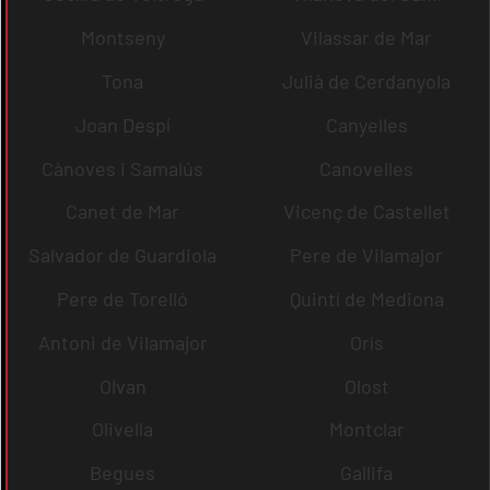
Montseny
Vilassar de Mar
Tona
Julià de Cerdanyola
Joan Despí
Canyelles
Cànoves i Samalús
Canovelles
Canet de Mar
Vicenç de Castellet
Salvador de Guardiola
Pere de Vilamajor
Pere de Torelló
Quintí de Mediona
Antoni de Vilamajor
Orís
Olvan
Olost
Olivella
Montclar
Begues
Gallifa