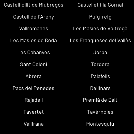
Castellfollit de Riubregós
Castellet i la Gornal
Castell de l´Areny
Puig-reig
Vallromanes
Les Masíes de Voltregà
Les Masies de Roda
Les Franqueses del Vallès
Les Cabanyes
Jorba
Sant Celoni
Tordera
Abrera
Palafolls
Pacs del Penedès
Rellinars
Rajadell
Premià de Dalt
Tavertet
Tavèrnoles
Vallirana
Montesquiu