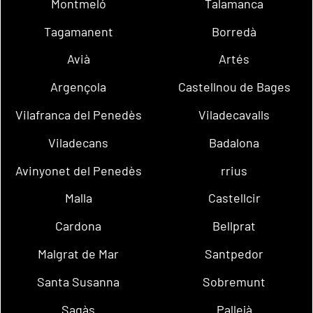
Montmeló
Talamanca
Tagamanent
Borredà
Avià
Artés
Argençola
Castellnou de Bages
Vilafranca del Penedès
Viladecavalls
Viladecans
Badalona
Avinyonet del Penedès
rrius
Malla
Castellcir
Cardona
Bellprat
Malgrat de Mar
Santpedor
Santa Susanna
Sobremunt
Sagàs
Pallejà