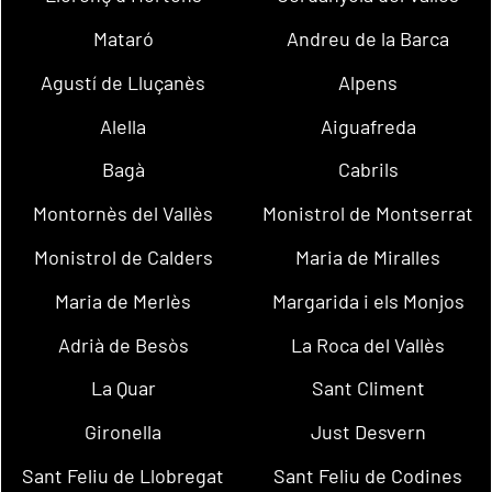
Mataró
Andreu de la Barca
Agustí de Lluçanès
Alpens
Alella
Aiguafreda
Bagà
Cabrils
Montornès del Vallès
Monistrol de Montserrat
Monistrol de Calders
Maria de Miralles
Maria de Merlès
Margarida i els Monjos
Adrià de Besòs
La Roca del Vallès
La Quar
Sant Climent
Gironella
Just Desvern
Sant Feliu de Llobregat
Sant Feliu de Codines