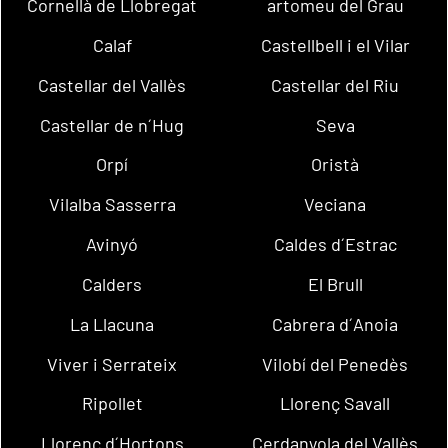
Cornellà de Llobregat
artomeu del Grau
Calaf
Castellbell i el Vilar
Castellar del Vallès
Castellar del Riu
Castellar de n´Hug
Seva
Orpí
Oristà
Vilalba Sasserra
Veciana
Avinyó
Caldes d´Estrac
Calders
El Brull
La Llacuna
Cabrera d´Anoia
Viver i Serrateix
Vilobí del Penedès
Ripollet
Llorenç Savall
Llorenç d´Hortons
Cerdanyola del Vallès