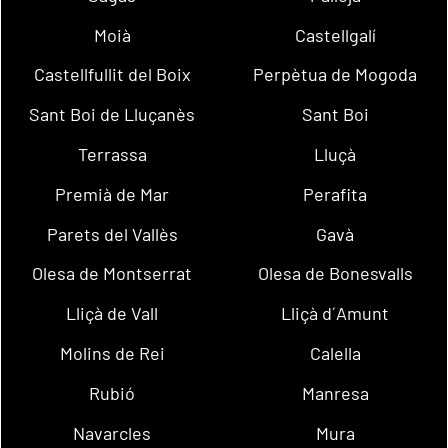
Moià
Castellgalí
Castellfullit del Boix
Perpètua de Mogoda
Sant Boi de Lluçanès
Sant Boi
Terrassa
Lluçà
Premià de Mar
Perafita
Parets del Vallès
Gavà
Olesa de Montserrat
Olesa de Bonesvalls
Lliçà de Vall
Lliçà d´Amunt
Molins de Rei
Calella
Rubió
Manresa
Navarcles
Mura