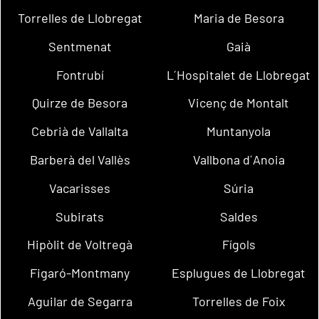
Torrelles de Llobregat
Maria de Besora
Sentmenat
Gaià
Fontrubí
L´Hospitalet de Llobregat
Quirze de Besora
Vicenç de Montalt
Cebrià de Vallalta
Muntanyola
Barberà del Vallès
Vallbona d´Anoia
Vacarisses
Súria
Subirats
Saldes
Hipòlit de Voltregà
Fígols
Figaró-Montmany
Esplugues de Llobregat
Aguilar de Segarra
Torrelles de Foix