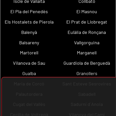
Iscle de Vallalta
Collbató
El Pla del Penedès
El Masnou
Els Hostalets de Pierola
El Prat de Llobregat
Balenyà
Eulàlia de Ronçana
Balsareny
Vallgorguina
Martorell
Marganell
Vilanova de Sau
Guardiola de Berguedà
Gualba
Granollers
Maria de Corcó
Sant Esteve Sesrovires
Palautordera
Sabadell
Cugat del Vallès
Sadurní d´Anoia
Cecília de Voltregà
Vilanova del Camí