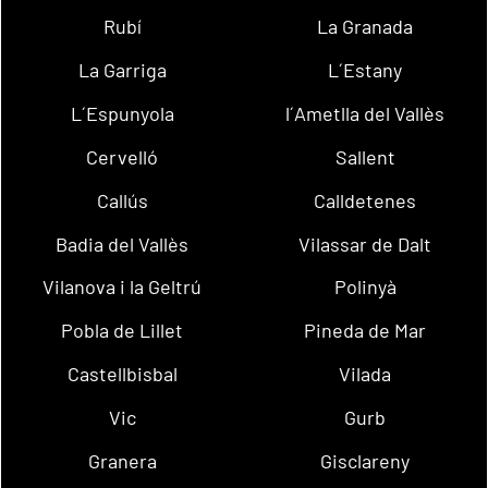
Rubí
La Granada
La Garriga
L´Estany
L´Espunyola
l´Ametlla del Vallès
Cervelló
Sallent
Callús
Calldetenes
Badia del Vallès
Vilassar de Dalt
Vilanova i la Geltrú
Polinyà
Pobla de Lillet
Pineda de Mar
Castellbisbal
Vilada
Vic
Gurb
Granera
Gisclareny