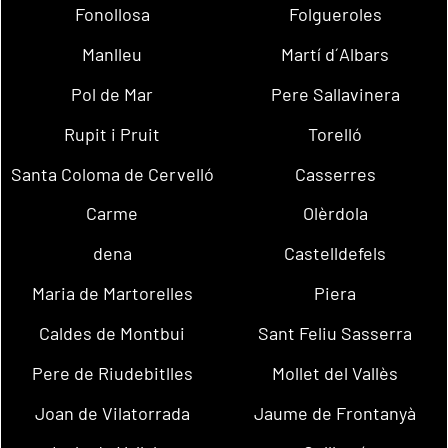
Fonollosa
Folgueroles
Manlleu
Martí d´Albars
Pol de Mar
Pere Sallavinera
Rupit i Pruit
Torelló
Santa Coloma de Cervelló
Casserres
Carme
Olèrdola
dena
Castelldefels
Maria de Martorelles
Piera
Caldes de Montbui
Sant Feliu Sasserra
Pere de Riudebitlles
Mollet del Vallès
Joan de Vilatorrada
Jaume de Frontanyà