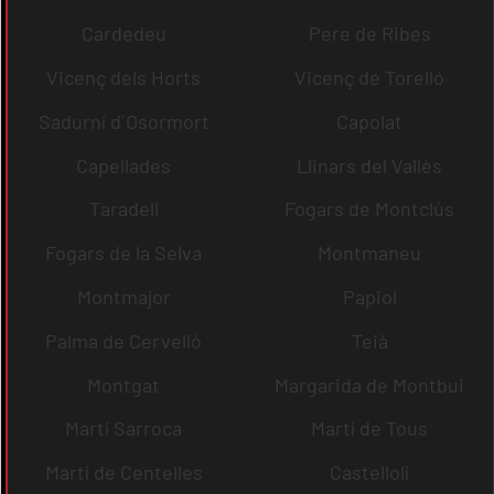
Cardedeu
Pere de Ribes
Vicenç dels Horts
Vicenç de Torelló
Sadurní d´Osormort
Capolat
Capellades
Llinars del Vallès
Taradell
Fogars de Montclús
Fogars de la Selva
Montmaneu
Montmajor
Papiol
Palma de Cervelló
Teià
Montgat
Margarida de Montbui
Martí Sarroca
Martí de Tous
Martí de Centelles
Castellolí