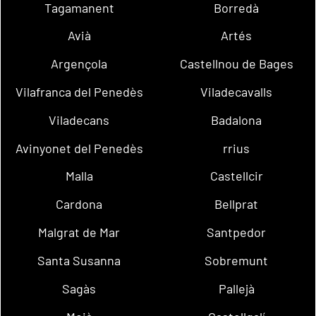
Tagamanent
Borredà
Avià
Artés
Argençola
Castellnou de Bages
Vilafranca del Penedès
Viladecavalls
Viladecans
Badalona
Avinyonet del Penedès
rrius
Malla
Castellcir
Cardona
Bellprat
Malgrat de Mar
Santpedor
Santa Susanna
Sobremunt
Sagàs
Pallejà