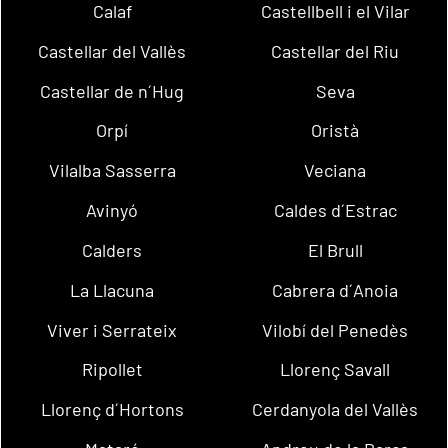
Calaf
Castellbell i el Vilar
Castellar del Vallès
Castellar del Riu
Castellar de n´Hug
Seva
Orpí
Oristà
Vilalba Sasserra
Veciana
Avinyó
Caldes d´Estrac
Calders
El Brull
La Llacuna
Cabrera d´Anoia
Viver i Serrateix
Vilobí del Penedès
Ripollet
Llorenç Savall
Llorenç d´Hortons
Cerdanyola del Vallès