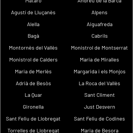
Mataró
Andreu de la Barca
Agustí de Lluçanès
Alpens
Alella
Aiguafreda
Bagà
Cabrils
Montornès del Vallès
Monistrol de Montserrat
Monistrol de Calders
Maria de Miralles
Maria de Merlès
Margarida i els Monjos
Adrià de Besòs
La Roca del Vallès
La Quar
Sant Climent
Gironella
Just Desvern
Sant Feliu de Llobregat
Sant Feliu de Codines
Torrelles de Llobregat
Maria de Besora