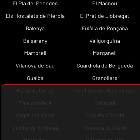
El Pla del Penedès
El Masnou
Els Hostalets de Pierola
El Prat de Llobregat
Balenyà
Eulàlia de Ronçana
Balsareny
Vallgorguina
Martorell
Marganell
Vilanova de Sau
Guardiola de Berguedà
Gualba
Granollers
Maria de Corcó
Sant Esteve Sesrovires
Palautordera
Sabadell
Cugat del Vallès
Sadurní d´Anoia
Cecília de Voltregà
Vilanova del Camí