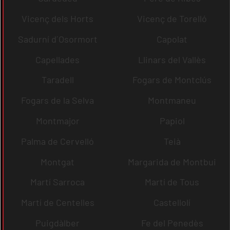
Vicenç dels Horts
Vicenç de Torelló
Sadurní d´Osormort
Capolat
Capellades
Llinars del Vallès
Taradell
Fogars de Montclús
Fogars de la Selva
Montmaneu
Montmajor
Papiol
Palma de Cervelló
Teià
Montgat
Margarida de Montbui
Martí Sarroca
Martí de Tous
Martí de Centelles
Castellolí
Puigdàlber
Fe del Penedès