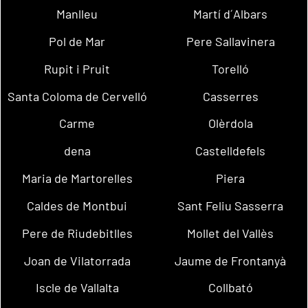
Manlleu
Martí d´Albars
Pol de Mar
Pere Sallavinera
Rupit i Pruit
Torelló
Santa Coloma de Cervelló
Casserres
Carme
Olèrdola
dena
Castelldefels
Maria de Martorelles
Piera
Caldes de Montbui
Sant Feliu Sasserra
Pere de Riudebitlles
Mollet del Vallès
Joan de Vilatorrada
Jaume de Frontanyà
Iscle de Vallalta
Collbató