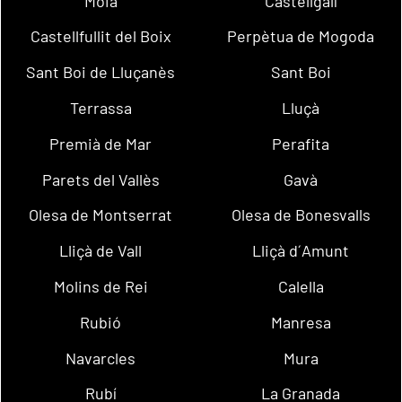
Moià
Castellgalí
Castellfullit del Boix
Perpètua de Mogoda
Sant Boi de Lluçanès
Sant Boi
Terrassa
Lluçà
Premià de Mar
Perafita
Parets del Vallès
Gavà
Olesa de Montserrat
Olesa de Bonesvalls
Lliçà de Vall
Lliçà d´Amunt
Molins de Rei
Calella
Rubió
Manresa
Navarcles
Mura
Rubí
La Granada