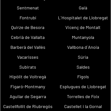
Sentmenat
Gaià
Fontrubí
L´Hospitalet de Llobregat
Quirze de Besora
Vicenç de Montalt
Cebrià de Vallalta
Muntanyola
Barberà del Vallès
Vallbona d´Anoia
Vacarisses
Súria
Subirats
Saldes
Hipòlit de Voltregà
Fígols
Figaró-Montmany
Esplugues de Llobregat
Aguilar de Segarra
Torrelles de Foix
Castellfollit de Riubregós
Castellet i la Gornal