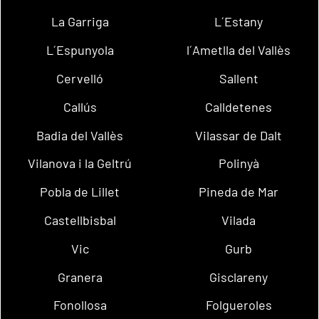
La Garriga
L´Estany
L´Espunyola
l´Ametlla del Vallès
Cervelló
Sallent
Callús
Calldetenes
Badia del Vallès
Vilassar de Dalt
Vilanova i la Geltrú
Polinyà
Pobla de Lillet
Pineda de Mar
Castellbisbal
Vilada
Vic
Gurb
Granera
Gisclareny
Fonollosa
Folgueroles