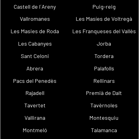
Castell de l´Areny
Puig-reig
Vallromanes
Les Masíes de Voltregà
Les Masies de Roda
Les Franqueses del Vallès
Les Cabanyes
Jorba
Sant Celoni
Tordera
Abrera
Palafolls
Pacs del Penedès
Rellinars
Rajadell
Premià de Dalt
Tavertet
Tavèrnoles
Vallirana
Montesquiu
Montmeló
Talamanca