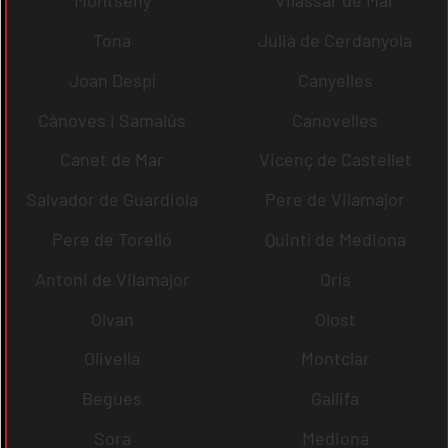
Montseny
Vilassar de Mar
Tona
Julià de Cerdanyola
Joan Despí
Canyelles
Cànoves i Samalús
Canovelles
Canet de Mar
Vicenç de Castellet
Salvador de Guardiola
Pere de Vilamajor
Pere de Torelló
Quintí de Mediona
Antoni de Vilamajor
Orís
Olvan
Olost
Olivella
Montclar
Begues
Gallifa
Sora
Mediona