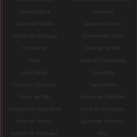
Palautordera
Sabadell
Cugat del Vallès
Sadurní d´Anoia
Cecília de Voltregà
Vilanova del Camí
Montseny
Vilassar de Mar
Tona
Julià de Cerdanyola
Joan Despí
Canyelles
Cànoves i Samalús
Canovelles
Canet de Mar
Vicenç de Castellet
Salvador de Guardiola
Pere de Vilamajor
Pere de Torelló
Quintí de Mediona
Antoni de Vilamajor
Orís