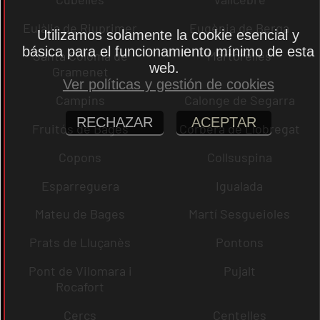
Eulàlia de Riuprimer
Eugènia de Berga
Utilizamos solamente la cookie esencial y
básica para el funcionamiento mínimo de esta
Santa Coloma de
Martorelles
web.
Gramenet
Ver políticas y gestión de cookies
Campins
Calonge de Segarra
RECHAZAR
ACEPTAR
Fruitós de Bages
Corbera de Llobregat
Copons
Collsuspina
Esparreguera
Igualada
Mateu de Bages
Martí Sesgueioles
Prats de Lluçanès
Pontons
Pont de Vilomara i
Pujalt
Rocafort
Cercs
Centelles