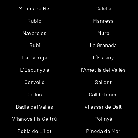
Molins de Rei
Calella
Rubió
Manresa
Navarcles
Mura
Rubí
La Granada
La Garriga
L´Estany
L´Espunyola
l´Ametlla del Vallès
Cervelló
Sallent
Callús
Calldetenes
Badia del Vallès
Vilassar de Dalt
Vilanova i la Geltrú
Polinyà
Pobla de Lillet
Pineda de Mar