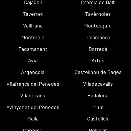
Rajadell
Premià de Dalt
Tavertet
Tavèrnoles
Vallirana
Montesquiu
Montmeló
Talamanca
Tagamanent
Borredà
Avià
Artés
Argençola
Castellnou de Bages
Vilafranca del Penedès
Viladecavalls
Viladecans
Badalona
Avinyonet del Penedès
rrius
Malla
Castellcir
Cardona
Bellprat