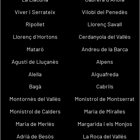
Viver i Serrateix
Vilobí del Penedès
Ripollet
Llorenç Savall
Llorenç d´Hortons
Cerdanyola del Vallès
Mataró
Andreu de la Barca
Agustí de Lluçanès
Alpens
Alella
Aiguafreda
Bagà
Cabrils
Montornès del Vallès
Monistrol de Montserrat
Monistrol de Calders
Maria de Miralles
Maria de Merlès
Margarida i els Monjos
Adrià de Besòs
La Roca del Vallès