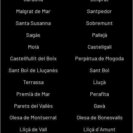
Malgrat de Mar
Santpedor
Santa Susanna
Sobremunt
Sagàs
Pallejà
Moià
Castellgalí
Castellfullit del Boix
Perpètua de Mogoda
Sant Boi de Lluçanès
Sant Boi
Terrassa
Lluçà
Premià de Mar
Perafita
Parets del Vallès
Gavà
Olesa de Montserrat
Olesa de Bonesvalls
Lliçà de Vall
Lliçà d´Amunt