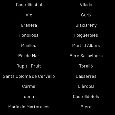
Castellbisbal
Vilada
Vic
Gurb
Granera
Gisclareny
Fonollosa
Folgueroles
Manlleu
Martí d´Albars
Pol de Mar
Pere Sallavinera
Rupit i Pruit
Torelló
Santa Coloma de Cervelló
Casserres
Carme
Olèrdola
dena
Castelldefels
Maria de Martorelles
Piera