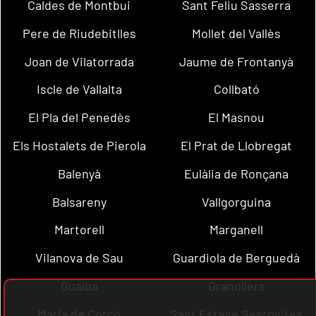
Caldes de Montbui
Sant Feliu Sasserra
Pere de Riudebitlles
Mollet del Vallès
Joan de Vilatorrada
Jaume de Frontanyà
Iscle de Vallalta
Collbató
El Pla del Penedès
El Masnou
Els Hostalets de Pierola
El Prat de Llobregat
Balenyà
Eulàlia de Ronçana
Balsareny
Vallgorguina
Martorell
Marganell
Vilanova de Sau
Guardiola de Berguedà
Gualba
Granollers
Maria de Corcó
Sant Esteve Sesrovires