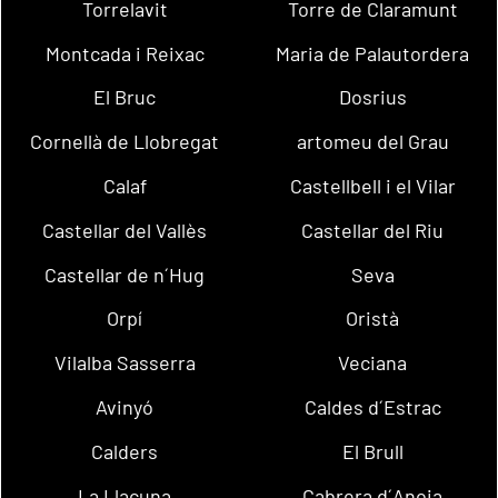
Torrelavit
Torre de Claramunt
Montcada i Reixac
Maria de Palautordera
El Bruc
Dosrius
Cornellà de Llobregat
artomeu del Grau
Calaf
Castellbell i el Vilar
Castellar del Vallès
Castellar del Riu
Castellar de n´Hug
Seva
Orpí
Oristà
Vilalba Sasserra
Veciana
Avinyó
Caldes d´Estrac
Calders
El Brull
La Llacuna
Cabrera d´Anoia