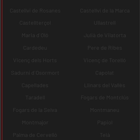
Castellví de Rosanes
Castellví de la Marca
Castellterçol
Ullastrell
Maria d´Oló
Julià de Vilatorta
Cardedeu
Pere de Ribes
Vicenç dels Horts
Vicenç de Torelló
Sadurní d´Osormort
Capolat
Capellades
Llinars del Vallès
Taradell
Fogars de Montclús
Fogars de la Selva
Montmaneu
Montmajor
Papiol
Palma de Cervelló
Teià