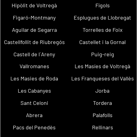
Hipòlit de Voltregà
Fígols
Figaró-Montmany
Esplugues de Llobregat
Aguilar de Segarra
Torrelles de Foix
Castellfollit de Riubregós
Castellet i la Gornal
Castell de l´Areny
Puig-reig
Vallromanes
Les Masíes de Voltregà
Les Masies de Roda
Les Franqueses del Vallès
Les Cabanyes
Jorba
Sant Celoni
Tordera
Abrera
Palafolls
Pacs del Penedès
Rellinars