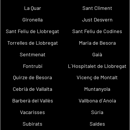
La Quar
Sant Climent
Gironella
Just Desvern
Sant Feliu de Llobregat
Sant Feliu de Codines
Torrelles de Llobregat
Maria de Besora
Sentmenat
Gaià
Fontrubí
L´Hospitalet de Llobregat
Quirze de Besora
Vicenç de Montalt
Cebrià de Vallalta
Muntanyola
Barberà del Vallès
Vallbona d´Anoia
Vacarisses
Súria
Subirats
Saldes