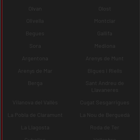
Olvan
Olost
Olivella
Montclar
Begues
Gallifa
Sora
Mediona
Argentona
Arenys de Munt
Arenys de Mar
Bigues i Riells
Berga
Sant Andreu de
Llavaneres
Vilanova del Vallès
Cugat Sesgarrigues
La Pobla de Claramunt
La Nou de Berguedà
La Llagosta
Roda de Ter
Cubelles
Vallcebre