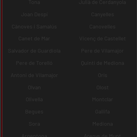
Tona
Julià de Cerdanyola
Joan Despí
Canyelles
Cànoves i Samalús
Canovelles
Canet de Mar
Vicenç de Castellet
Salvador de Guardiola
Pere de Vilamajor
Pere de Torelló
Quintí de Mediona
Antoni de Vilamajor
Orís
Olvan
Olost
Olivella
Montclar
Begues
Gallifa
Sora
Mediona
Argentona
Arenys de Munt