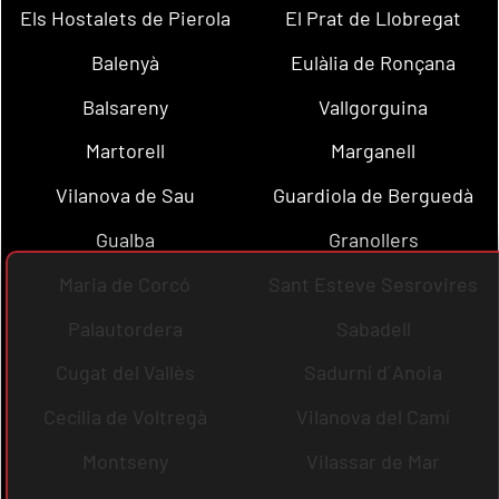
Els Hostalets de Pierola
El Prat de Llobregat
Balenyà
Eulàlia de Ronçana
Balsareny
Vallgorguina
Martorell
Marganell
Vilanova de Sau
Guardiola de Berguedà
Gualba
Granollers
Maria de Corcó
Sant Esteve Sesrovires
Palautordera
Sabadell
Cugat del Vallès
Sadurní d´Anoia
Cecília de Voltregà
Vilanova del Camí
Montseny
Vilassar de Mar