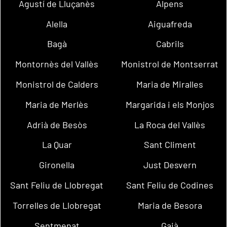
Agustí de Lluçanès
Alpens
Alella
Aiguafreda
Bagà
Cabrils
Montornès del Vallès
Monistrol de Montserrat
Monistrol de Calders
Maria de Miralles
Maria de Merlès
Margarida i els Monjos
Adrià de Besòs
La Roca del Vallès
La Quar
Sant Climent
Gironella
Just Desvern
Sant Feliu de Llobregat
Sant Feliu de Codines
Torrelles de Llobregat
Maria de Besora
Sentmenat
Gaià