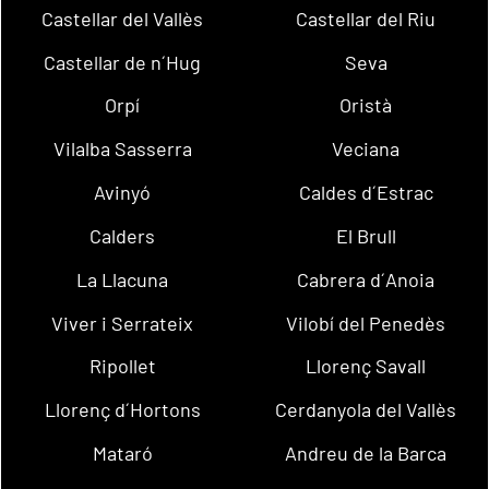
Castellar del Vallès
Castellar del Riu
Castellar de n´Hug
Seva
Orpí
Oristà
Vilalba Sasserra
Veciana
Avinyó
Caldes d´Estrac
Calders
El Brull
La Llacuna
Cabrera d´Anoia
Viver i Serrateix
Vilobí del Penedès
Ripollet
Llorenç Savall
Llorenç d´Hortons
Cerdanyola del Vallès
Mataró
Andreu de la Barca