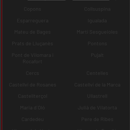
Copons
Collsuspina
Esparreguera
Igualada
Mateu de Bages
Martí Sesgueioles
Prats de Lluçanès
Pontons
Pont de Vilomara i
Pujalt
Rocafort
Cercs
Centelles
Castellví de Rosanes
Castellví de la Marca
Castellterçol
Ullastrell
Maria d´Oló
Julià de Vilatorta
Cardedeu
Pere de Ribes