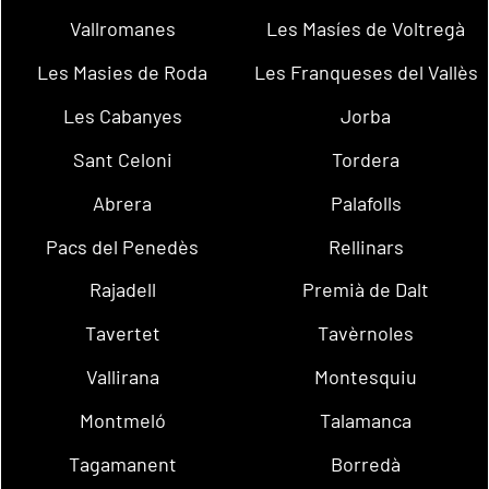
Vallromanes
Les Masíes de Voltregà
Les Masies de Roda
Les Franqueses del Vallès
Les Cabanyes
Jorba
Sant Celoni
Tordera
Abrera
Palafolls
Pacs del Penedès
Rellinars
Rajadell
Premià de Dalt
Tavertet
Tavèrnoles
Vallirana
Montesquiu
Montmeló
Talamanca
Tagamanent
Borredà