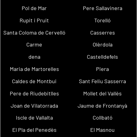
Pol de Mar
Pere Sallavinera
Rupit i Pruit
Torelló
Santa Coloma de Cervelló
Casserres
Carme
Olèrdola
dena
Castelldefels
Maria de Martorelles
Piera
Caldes de Montbui
Sant Feliu Sasserra
Pere de Riudebitlles
Mollet del Vallès
Joan de Vilatorrada
Jaume de Frontanyà
Iscle de Vallalta
Collbató
El Pla del Penedès
El Masnou