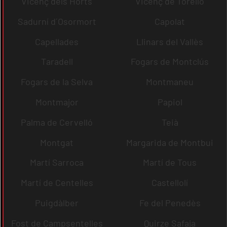
Vicenç dels Horts
Vicenç de Torelló
Sadurní d´Osormort
Capolat
Capellades
Llinars del Vallès
Taradell
Fogars de Montclús
Fogars de la Selva
Montmaneu
Montmajor
Papiol
Palma de Cervelló
Teià
Montgat
Margarida de Montbui
Martí Sarroca
Martí de Tous
Martí de Centelles
Castellolí
Puigdàlber
Fe del Penedès
Fost de Campsentelles
Quirze Safaja