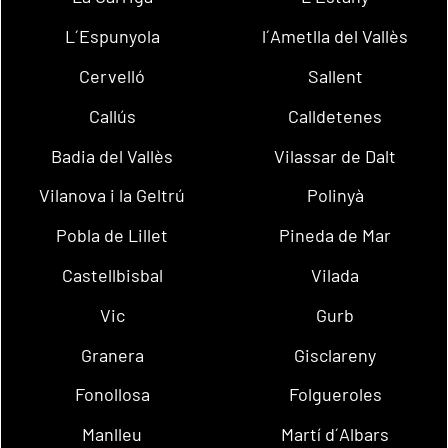
L´Espunyola
l´Ametlla del Vallès
Cervelló
Sallent
Callús
Calldetenes
Badia del Vallès
Vilassar de Dalt
Vilanova i la Geltrú
Polinyà
Pobla de Lillet
Pineda de Mar
Castellbisbal
Vilada
Vic
Gurb
Granera
Gisclareny
Fonollosa
Folgueroles
Manlleu
Martí d´Albars