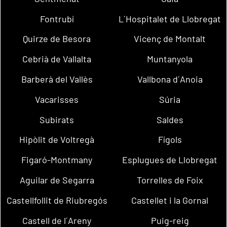
Fontrubí
L´Hospitalet de Llobregat
Quirze de Besora
Vicenç de Montalt
Cebrià de Vallalta
Muntanyola
Barberà del Vallès
Vallbona d´Anoia
Vacarisses
Súria
Subirats
Saldes
Hipòlit de Voltregà
Fígols
Figaró-Montmany
Esplugues de Llobregat
Aguilar de Segarra
Torrelles de Foix
Castellfollit de Riubregós
Castellet i la Gornal
Castell de l´Areny
Puig-reig