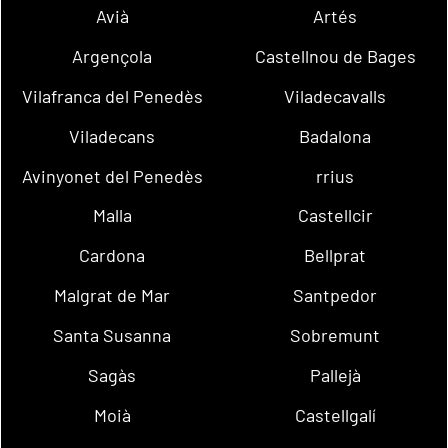
Avià
Artés
Argençola
Castellnou de Bages
Vilafranca del Penedès
Viladecavalls
Viladecans
Badalona
Avinyonet del Penedès
rrius
Malla
Castellcir
Cardona
Bellprat
Malgrat de Mar
Santpedor
Santa Susanna
Sobremunt
Sagàs
Pallejà
Moià
Castellgalí