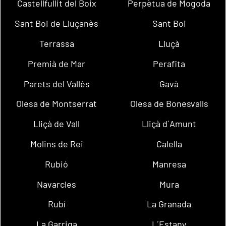
Castellfullit del Boix
Perpètua de Mogoda
Sant Boi de Lluçanès
Sant Boi
Terrassa
Lluçà
Premià de Mar
Perafita
Parets del Vallès
Gavà
Olesa de Montserrat
Olesa de Bonesvalls
Lliçà de Vall
Lliçà d´Amunt
Molins de Rei
Calella
Rubió
Manresa
Navarcles
Mura
Rubí
La Granada
La Garriga
L´Estany