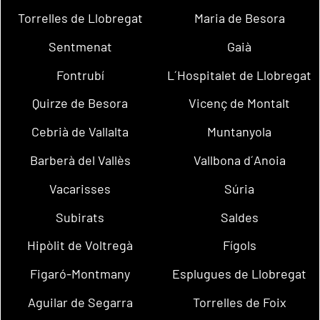
Torrelles de Llobregat
Maria de Besora
Sentmenat
Gaià
Fontrubí
L´Hospitalet de Llobregat
Quirze de Besora
Vicenç de Montalt
Cebrià de Vallalta
Muntanyola
Barberà del Vallès
Vallbona d´Anoia
Vacarisses
Súria
Subirats
Saldes
Hipòlit de Voltregà
Fígols
Figaró-Montmany
Esplugues de Llobregat
Aguilar de Segarra
Torrelles de Foix