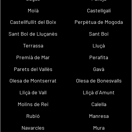
Moià
Castellgalí
Castellfullit del Boix
Perpètua de Mogoda
Sant Boi de Lluçanès
Sant Boi
Terrassa
Lluçà
Premià de Mar
Perafita
Parets del Vallès
Gavà
Olesa de Montserrat
Olesa de Bonesvalls
Lliçà de Vall
Lliçà d´Amunt
Molins de Rei
Calella
Rubió
Manresa
Navarcles
Mura