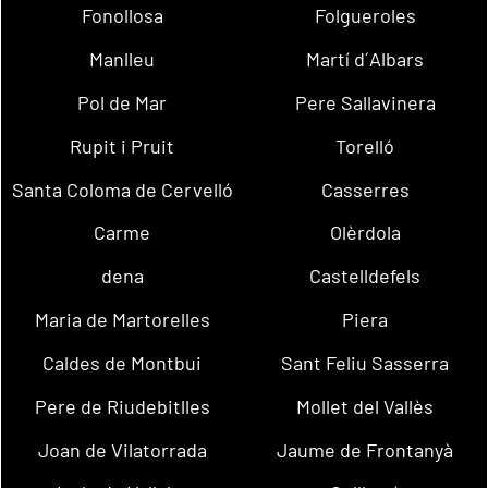
Fonollosa
Folgueroles
Manlleu
Martí d´Albars
Pol de Mar
Pere Sallavinera
Rupit i Pruit
Torelló
Santa Coloma de Cervelló
Casserres
Carme
Olèrdola
dena
Castelldefels
Maria de Martorelles
Piera
Caldes de Montbui
Sant Feliu Sasserra
Pere de Riudebitlles
Mollet del Vallès
Joan de Vilatorrada
Jaume de Frontanyà