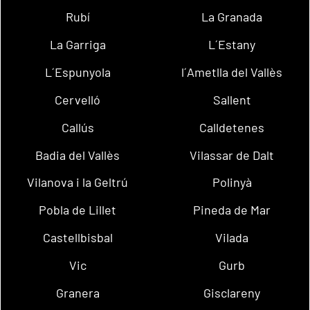
Rubí
La Granada
La Garriga
L´Estany
L´Espunyola
l´Ametlla del Vallès
Cervelló
Sallent
Callús
Calldetenes
Badia del Vallès
Vilassar de Dalt
Vilanova i la Geltrú
Polinyà
Pobla de Lillet
Pineda de Mar
Castellbisbal
Vilada
Vic
Gurb
Granera
Gisclareny