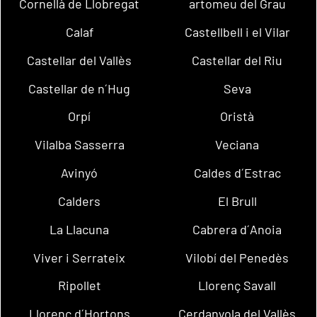
Cornellà de Llobregat
artomeu del Grau
Calaf
Castellbell i el Vilar
Castellar del Vallès
Castellar del Riu
Castellar de n´Hug
Seva
Orpí
Oristà
Vilalba Sasserra
Veciana
Avinyó
Caldes d´Estrac
Calders
El Brull
La Llacuna
Cabrera d´Anoia
Viver i Serrateix
Vilobí del Penedès
Ripollet
Llorenç Savall
Llorenç d´Hortons
Cerdanyola del Vallès