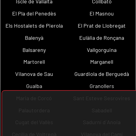
Iscle de Vallalta
Collbató
El Pla del Penedès
El Masnou
Els Hostalets de Pierola
El Prat de Llobregat
Balenyà
Eulàlia de Ronçana
Balsareny
Vallgorguina
Martorell
Marganell
Vilanova de Sau
Guardiola de Berguedà
Gualba
Granollers
Maria de Corcó
Sant Esteve Sesrovires
Palautordera
Sabadell
Cugat del Vallès
Sadurní d´Anoia
Cecília de Voltregà
Vilanova del Camí