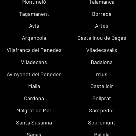
Montmeló
Talamanca
Tagamanent
Borredà
Avià
Artés
Argençola
Castellnou de Bages
Vilafranca del Penedès
Viladecavalls
Viladecans
Badalona
Avinyonet del Penedès
rrius
Malla
Castellcir
Cardona
Bellprat
Malgrat de Mar
Santpedor
Santa Susanna
Sobremunt
Sagàs
Pallejà