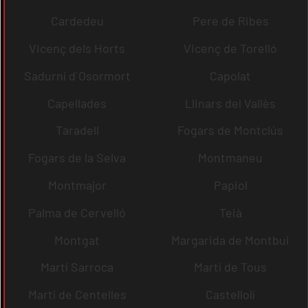
Cardedeu
Pere de Ribes
Vicenç dels Horts
Vicenç de Torelló
Sadurní d´Osormort
Capolat
Capellades
Llinars del Vallès
Taradell
Fogars de Montclús
Fogars de la Selva
Montmaneu
Montmajor
Papiol
Palma de Cervelló
Teià
Montgat
Margarida de Montbui
Martí Sarroca
Martí de Tous
Martí de Centelles
Castellolí