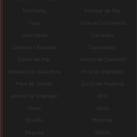
Montseny
Vilassar de Mar
Tona
Julià de Cerdanyola
Joan Despí
Canyelles
Cànoves i Samalús
Canovelles
Canet de Mar
Vicenç de Castellet
Salvador de Guardiola
Pere de Vilamajor
Pere de Torelló
Quintí de Mediona
Antoni de Vilamajor
Orís
Olvan
Olost
Olivella
Montclar
Begues
Gallifa