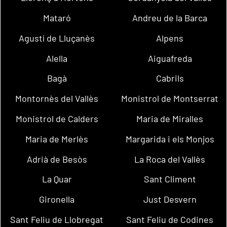
Mataró
Andreu de la Barca
Agustí de Lluçanès
Alpens
Alella
Aiguafreda
Bagà
Cabrils
Montornès del Vallès
Monistrol de Montserrat
Monistrol de Calders
Maria de Miralles
Maria de Merlès
Margarida i els Monjos
Adrià de Besòs
La Roca del Vallès
La Quar
Sant Climent
Gironella
Just Desvern
Sant Feliu de Llobregat
Sant Feliu de Codines