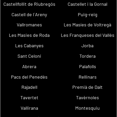
Castellfollit de Riubregós
Castellet i la Gornal
Castell de l´Areny
Puig-reig
Vallromanes
Les Masíes de Voltregà
Les Masies de Roda
Les Franqueses del Vallès
Les Cabanyes
Jorba
Sant Celoni
Tordera
Abrera
Palafolls
Pacs del Penedès
Rellinars
Rajadell
Premià de Dalt
Tavertet
Tavèrnoles
Vallirana
Montesquiu