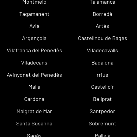
Montmeló
Talamanca
Tagamanent
Borredà
Avià
Artés
Argençola
Castellnou de Bages
Vilafranca del Penedès
Viladecavalls
Viladecans
Badalona
Avinyonet del Penedès
rrius
Malla
Castellcir
Cardona
Bellprat
Malgrat de Mar
Santpedor
Santa Susanna
Sobremunt
Sagàs
Pallejà