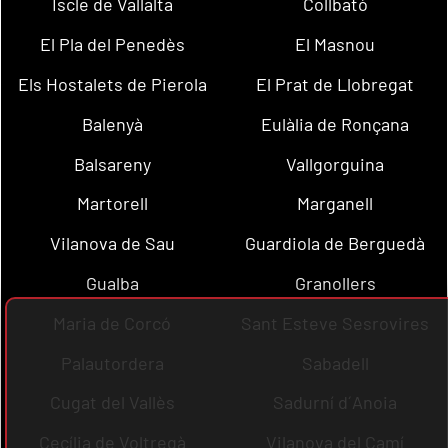
Iscle de Vallalta
Collbató
El Pla del Penedès
El Masnou
Els Hostalets de Pierola
El Prat de Llobregat
Balenyà
Eulàlia de Ronçana
Balsareny
Vallgorguina
Martorell
Marganell
Vilanova de Sau
Guardiola de Berguedà
Gualba
Granollers
Maria de Corcó
Sant Esteve Sesrovires
Palautordera
Sabadell
Cugat del Vallès
Sadurní d´Anoia
Cecília de Voltregà
Vilanova del Camí