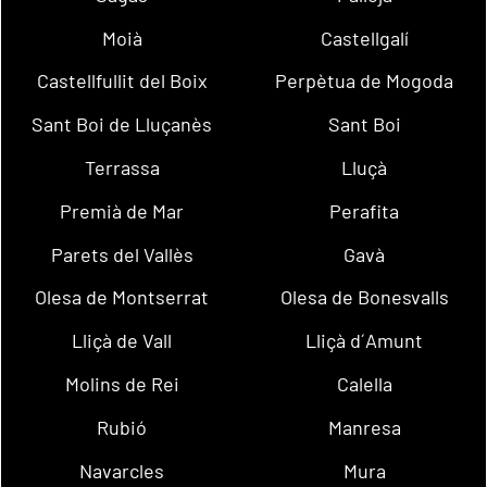
Moià
Castellgalí
Castellfullit del Boix
Perpètua de Mogoda
Sant Boi de Lluçanès
Sant Boi
Terrassa
Lluçà
Premià de Mar
Perafita
Parets del Vallès
Gavà
Olesa de Montserrat
Olesa de Bonesvalls
Lliçà de Vall
Lliçà d´Amunt
Molins de Rei
Calella
Rubió
Manresa
Navarcles
Mura