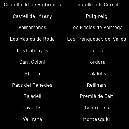
Castellfollit de Riubregós
Castellet i la Gornal
Castell de l´Areny
Puig-reig
Vallromanes
Les Masíes de Voltregà
Les Masies de Roda
Les Franqueses del Vallès
Les Cabanyes
Jorba
Sant Celoni
Tordera
Abrera
Palafolls
Pacs del Penedès
Rellinars
Rajadell
Premià de Dalt
Tavertet
Tavèrnoles
Vallirana
Montesquiu