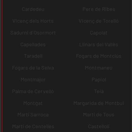
Cardedeu
Pere de Ribes
Vicenç dels Horts
Vicenç de Torelló
Sadurní d´Osormort
Capolat
Capellades
Llinars del Vallès
Taradell
Fogars de Montclús
Fogars de la Selva
Montmaneu
Montmajor
Papiol
Palma de Cervelló
Teià
Montgat
Margarida de Montbui
Martí Sarroca
Martí de Tous
Martí de Centelles
Castellolí