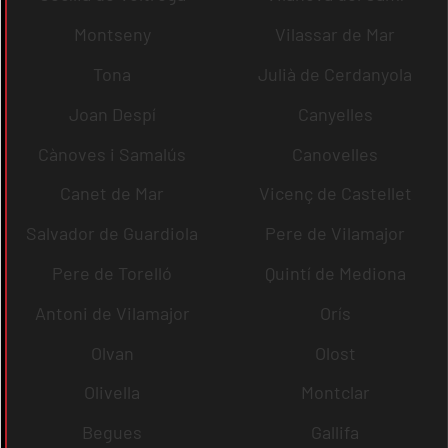
Montseny
Vilassar de Mar
Tona
Julià de Cerdanyola
Joan Despí
Canyelles
Cànoves i Samalús
Canovelles
Canet de Mar
Vicenç de Castellet
Salvador de Guardiola
Pere de Vilamajor
Pere de Torelló
Quintí de Mediona
Antoni de Vilamajor
Orís
Olvan
Olost
Olivella
Montclar
Begues
Gallifa