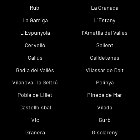
Rubí
La Granada
La Garriga
L´Estany
L´Espunyola
l´Ametlla del Vallès
Cervelló
Sallent
Callús
Calldetenes
Badia del Vallès
Vilassar de Dalt
Vilanova i la Geltrú
Polinyà
Pobla de Lillet
Pineda de Mar
Castellbisbal
Vilada
Vic
Gurb
Granera
Gisclareny