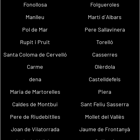
Fonollosa
Folgueroles
Manlleu
Martí d´Albars
Pol de Mar
Pere Sallavinera
Rupit i Pruit
Torelló
Santa Coloma de Cervelló
Casserres
Carme
Olèrdola
dena
Castelldefels
Maria de Martorelles
Piera
Caldes de Montbui
Sant Feliu Sasserra
Pere de Riudebitlles
Mollet del Vallès
Joan de Vilatorrada
Jaume de Frontanyà