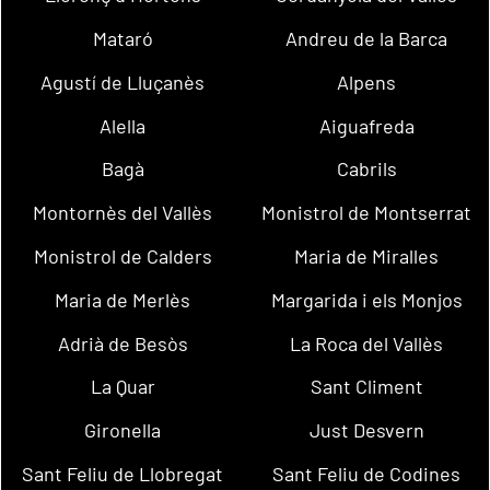
Mataró
Andreu de la Barca
Agustí de Lluçanès
Alpens
Alella
Aiguafreda
Bagà
Cabrils
Montornès del Vallès
Monistrol de Montserrat
Monistrol de Calders
Maria de Miralles
Maria de Merlès
Margarida i els Monjos
Adrià de Besòs
La Roca del Vallès
La Quar
Sant Climent
Gironella
Just Desvern
Sant Feliu de Llobregat
Sant Feliu de Codines