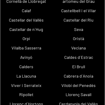
Cornellà de Llobregat
artomeu del Grau
Calaf
Castellbell i el Vilar
Castellar del Vallès
Castellar del Riu
Castellar de n´Hug
Seva
Orpí
Oristà
Vilalba Sasserra
Veciana
Avinyó
Caldes d´Estrac
Calders
El Brull
La Llacuna
Cabrera d´Anoia
Viver i Serrateix
Vilobí del Penedès
Ripollet
Llorenç Savall
Llorenç d´Hortons
Cerdanyola del Vallès