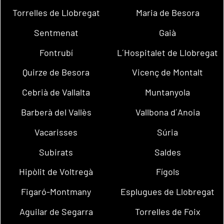
Torrelles de Llobregat
Maria de Besora
Sentmenat
Gaià
Fontrubí
L´Hospitalet de Llobregat
Quirze de Besora
Vicenç de Montalt
Cebrià de Vallalta
Muntanyola
Barberà del Vallès
Vallbona d´Anoia
Vacarisses
Súria
Subirats
Saldes
Hipòlit de Voltregà
Fígols
Figaró-Montmany
Esplugues de Llobregat
Aguilar de Segarra
Torrelles de Foix