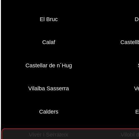
El Bruc
D
Calaf
Castellb
Castellar de n´Hug
Vilalba Sasserra
V
Calders
E
Viver i Serrateix
Vilobí 