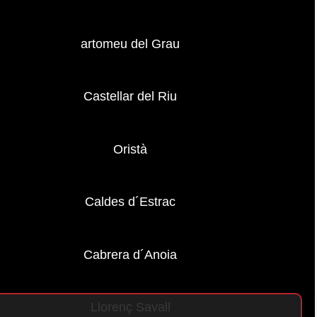
artomeu del Grau
Castellar del Riu
Oristà
Caldes d´Estrac
Cabrera d´Anoia
Llorenç Savall