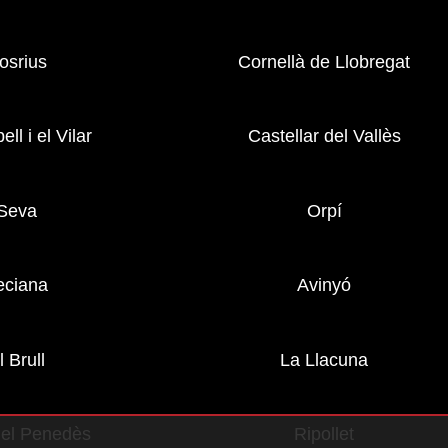
osrius
Cornellà de Llobregat
ell i el Vilar
Castellar del Vallès
Seva
Orpí
eciana
Avinyó
l Brull
La Llacuna
del Penedès
Ripollet