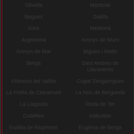
Olivella
Montclar
Begues
Gallifa
Sora
Mediona
Argentona
Arenys de Munt
Arenys de Mar
Bigues i Riells
Berga
Sant Andreu de
Llavaneres
Vilanova del Vallès
Cugat Sesgarrigues
La Pobla de Claramunt
La Nou de Berguedà
La Llagosta
Roda de Ter
Cubelles
Vallcebre
Eulàlia de Riuprimer
Eugènia de Berga