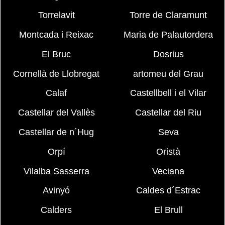
Torrelavit
Torre de Claramunt
Montcada i Reixac
Maria de Palautordera
El Bruc
Dosrius
Cornellà de Llobregat
artomeu del Grau
Calaf
Castellbell i el Vilar
Castellar del Vallès
Castellar del Riu
Castellar de n´Hug
Seva
Orpí
Oristà
Vilalba Sasserra
Veciana
Avinyó
Caldes d´Estrac
Calders
El Brull