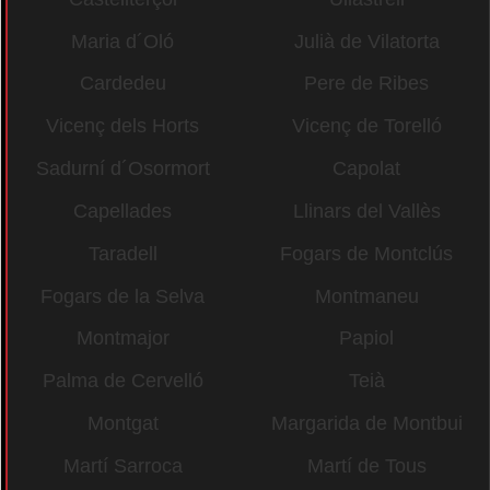
Maria d´Oló
Julià de Vilatorta
Cardedeu
Pere de Ribes
Vicenç dels Horts
Vicenç de Torelló
Sadurní d´Osormort
Capolat
Capellades
Llinars del Vallès
Taradell
Fogars de Montclús
Fogars de la Selva
Montmaneu
Montmajor
Papiol
Palma de Cervelló
Teià
Montgat
Margarida de Montbui
Martí Sarroca
Martí de Tous