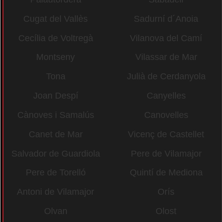
Cugat del Vallès
Sadurní d´Anoia
Cecília de Voltregà
Vilanova del Camí
Montseny
Vilassar de Mar
Tona
Julià de Cerdanyola
Joan Despí
Canyelles
Cànoves i Samalús
Canovelles
Canet de Mar
Vicenç de Castellet
Salvador de Guardiola
Pere de Vilamajor
Pere de Torelló
Quintí de Mediona
Antoni de Vilamajor
Orís
Olvan
Olost