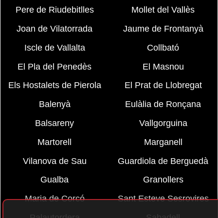
Pere de Riudebitlles
Mollet del Vallès
Joan de Vilatorrada
Jaume de Frontanyà
Iscle de Vallalta
Collbató
El Pla del Penedès
El Masnou
Els Hostalets de Pierola
El Prat de Llobregat
Balenyà
Eulàlia de Ronçana
Balsareny
Vallgorguina
Martorell
Marganell
Vilanova de Sau
Guardiola de Berguedà
Gualba
Granollers
Maria de Corcó
Sant Esteve Sesrovires
Palautordera
Sabadell