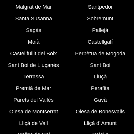
Malgrat de Mar
Santpedor
Santa Susanna
Sobremunt
Sagàs
Pallejà
Moià
Castellgalí
Castellfullit del Boix
Perpètua de Mogoda
Sant Boi de Lluçanès
Sant Boi
Terrassa
Lluçà
Premià de Mar
Perafita
Parets del Vallès
Gavà
Olesa de Montserrat
Olesa de Bonesvalls
Lliçà de Vall
Lliçà d´Amunt