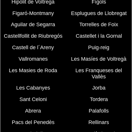
Hipòlit de Voltregà
Fígols
Figaró-Montmany
Esplugues de Llobregat
Aguilar de Segarra
Torrelles de Foix
Castellfollit de Riubregós
Castellet i la Gornal
Castell de l´Areny
Puig-reig
Vallromanes
Les Masíes de Voltregà
Les Masies de Roda
Les Franqueses del
Vallès
Les Cabanyes
Jorba
Sant Celoni
Tordera
Abrera
Palafolls
Pacs del Penedès
Rellinars