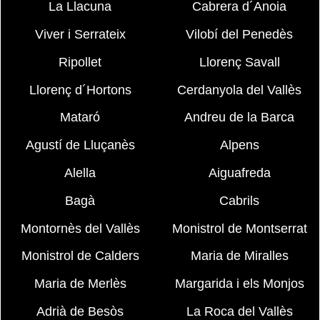
La Llacuna
Cabrera d´Anoia
Viver i Serrateix
Vilobí del Penedès
Ripollet
Llorenç Savall
Llorenç d´Hortons
Cerdanyola del Vallès
Mataró
Andreu de la Barca
Agustí de Lluçanès
Alpens
Alella
Aiguafreda
Bagà
Cabrils
Montornès del Vallès
Monistrol de Montserrat
Monistrol de Calders
Maria de Miralles
Maria de Merlès
Margarida i els Monjos
Adrià de Besòs
La Roca del Vallès