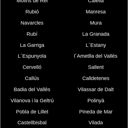
Molins de Rei
Calella
Rubió
Manresa
Navarcles
Mura
Rubí
La Granada
La Garriga
L´Estany
L´Espunyola
l´Ametlla del Vallès
Cervelló
Sallent
Callús
Calldetenes
Badia del Vallès
Vilassar de Dalt
Vilanova i la Geltrú
Polinyà
Pobla de Lillet
Pineda de Mar
Castellbisbal
Vilada