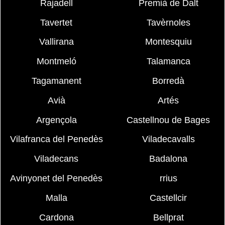
Rajadell
Premià de Dalt
Tavertet
Tavèrnoles
Vallirana
Montesquiu
Montmeló
Talamanca
Tagamanent
Borredà
Avià
Artés
Argençola
Castellnou de Bages
Vilafranca del Penedès
Viladecavalls
Viladecans
Badalona
Avinyonet del Penedès
rrius
Malla
Castellcir
Cardona
Bellprat