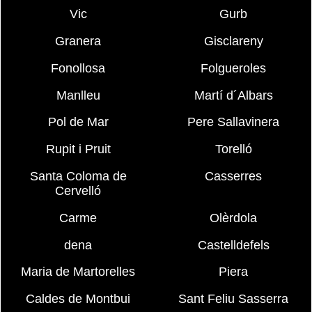
Vic
Gurb
Granera
Gisclareny
Fonollosa
Folgueroles
Manlleu
Martí d´Albars
Pol de Mar
Pere Sallavinera
Rupit i Pruit
Torelló
Santa Coloma de
Casserres
Cervelló
Carme
Olèrdola
dena
Castelldefels
Maria de Martorelles
Piera
Caldes de Montbui
Sant Feliu Sasserra