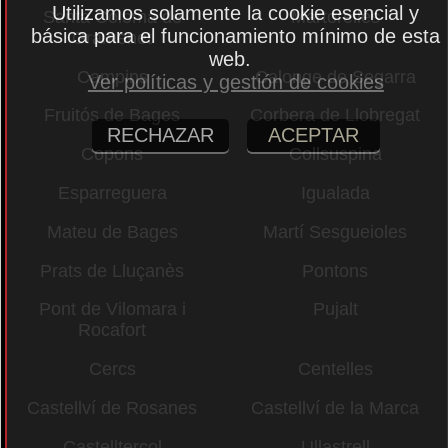
Utilizamos solamente la cookie esencial y
Santa Coloma de
Martorelles
básica para el funcionamiento mínimo de esta
Gramenet
web.
Campins
Calonge de Segarra
Ver políticas y gestión de cookies
Fruitós de Bages
Corbera de Llobregat
RECHAZAR
ACEPTAR
Copons
Collsuspina
Esparreguera
Igualada
Mateu de Bages
Martí Sesgueioles
Prats de Lluçanès
Pontons
Pont de Vilomara i
Pujalt
Rocafort
Cercs
Centelles
Castellví de Rosanes
Castellví de la Marca
Castellterçol
Ullastrell