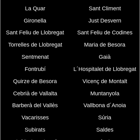
La Quar
Sant Climent
Gironella
Just Desvern
Sant Feliu de Llobregat
Sant Feliu de Codines
Torrelles de Llobregat
Maria de Besora
Sentmenat
Gaià
Fontrubí
L´Hospitalet de Llobregat
Quirze de Besora
Vicenç de Montalt
Cebrià de Vallalta
Muntanyola
Barberà del Vallès
Vallbona d´Anoia
Vacarisses
Súria
Subirats
Saldes